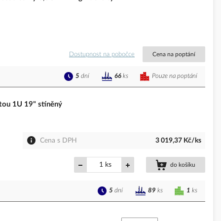
Dostupnost na pobočce
Cena na poptání
5
dní
Pouze na poptání
66
ks
tou 1U 19" stíněný
Cena s DPH
3 019,37 Kč/ks
ks
do košíku
5
dní
1
ks
89
ks