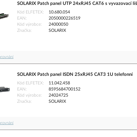
SOLARIX Patch panel UTP 24xRJ45 CAT6 s vyvazovací liš
Kód ELFETEX
10.680.054
EAN
2050000226519
Kód výrobce
24000050
Značka
SOLARIX
orovnání
SOLARIX Patch panel ISDN 25xRJ45 CAT3 1U telefonní
Kód ELFETEX
11.042.458
EAN
8595684700152
Kód výrobce
24024725
Značka
SOLARIX
orovnání