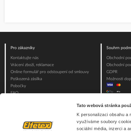
Pro zákazníky
Souhrn podm
Kontaktujte nás
Obchodní pod
Vrácení zboží, reklamace
Obchodní pod
Online formulář pro odstoupení od smlouvy
GDPR
Poškozená zásilka
Možnosti dop
Pobočky
FAQ
Slovník pojmů
Tato webová stránka použ
Mapa webu
K personalizaci obsahu a 
Ceník obalových materiálů
využíváme soubory cookie.
sociální média, inzerci a 