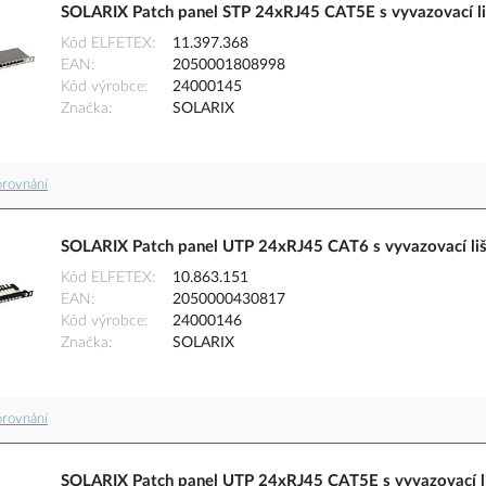
SOLARIX Patch panel STP 24xRJ45 CAT5E s vyvazovací li
Kód ELFETEX
11.397.368
EAN
2050001808998
Kód výrobce
24000145
Značka
SOLARIX
orovnání
SOLARIX Patch panel UTP 24xRJ45 CAT6 s vyvazovací liš
Kód ELFETEX
10.863.151
EAN
2050000430817
Kód výrobce
24000146
Značka
SOLARIX
orovnání
SOLARIX Patch panel UTP 24xRJ45 CAT5E s vyvazovací li