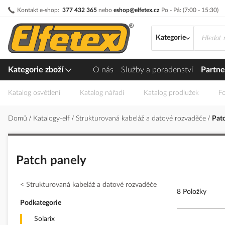
Přejít
Kontakt e-shop:
377 432 365
nebo
eshop@elfetex.cz
Po - Pá: (7:00 - 15:30)
na
obsah
Kategorie
Kategorie zboží
O nás
Služby a poradenství
Partne
Katalog osvětlení
Katalog nářadí
Katalog prodlužek
Fo
Domů
Katalogy-elf
Strukturovaná kabeláž a datové rozvaděče
Pat
Patch panely
Strukturovaná kabeláž a datové rozvaděče
8 Položky
Podkategorie
Solarix