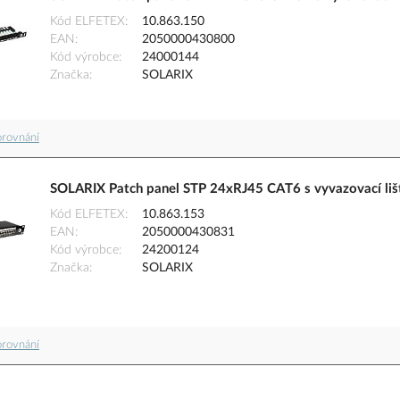
Kód ELFETEX
10.863.150
EAN
2050000430800
Kód výrobce
24000144
Značka
SOLARIX
orovnání
SOLARIX Patch panel STP 24xRJ45 CAT6 s vyvazovací liš
Kód ELFETEX
10.863.153
EAN
2050000430831
Kód výrobce
24200124
Značka
SOLARIX
orovnání