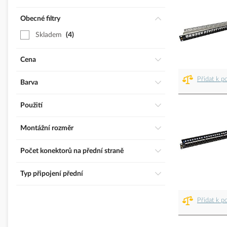
Obecné filtry
Skladem
4
Cena
Přidat k p
Barva
Použití
Montážní rozměr
Počet konektorů na přední straně
Typ připojení přední
Přidat k p