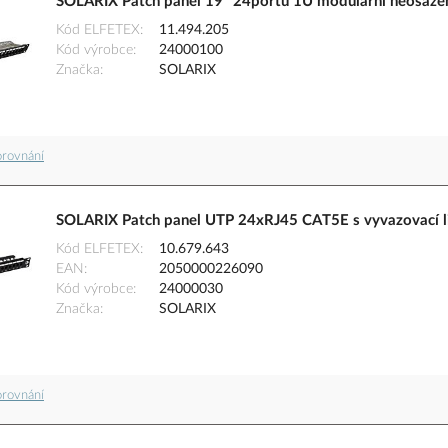
SOLARIX Patch panel 19" 24portů 1U modulární neosaze
Kód ELFETEX
11.494.205
Kód výrobce
24000100
Značka
SOLARIX
orovnání
SOLARIX Patch panel UTP 24xRJ45 CAT5E s vyvazovací li
Kód ELFETEX
10.679.643
EAN
2050000226090
Kód výrobce
24000030
Značka
SOLARIX
orovnání