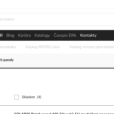
ři
Blog
Kariéra
Katalogy
Časopis Elfík
Kontakty
tovoltaika
Katalog PROTEC.class
Katalog ochrany před blesk
ch panely
Skladem
(4)