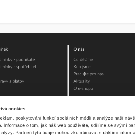
ínek
O nás
mínky - podnikatel
Co děláme
mínky - spotřebitel
Kdo jsme
Pracujte pro nás
ravy a platby
Aktuality
O e-shopu
ívá cookies
reklam, poskytování funkcí sociálních médií a analýze naší návš
 Informace o tom, jak náš web používáte, sdílíme se svými par
analýzy. Partneři tyto údaje mohou zkombinovat s dalšími inform