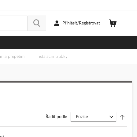
Přihlásit/Registrovat
em a přepětím
Instalační trubky
Řadit podle