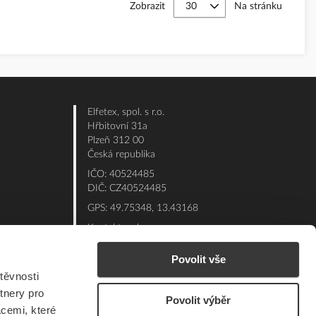
Zobrazit
Na stránku
Elfetex, spol. s r.o.
Hřbitovní 31a
Plzeň 312 00
Česká republika
IČO: 40524485
DIČ: CZ40524485
GPS: 49.75348, 13.43168
Kontakt e-shop:
Po - Pá: 7:00 - 15:30
Povolit vše
Referent:
377 432 365
těvnosti
Technická podpora: 377 432 311
tnery pro
Povolit výběr
E-mail:
eshop@elfetex.cz
acemi, které