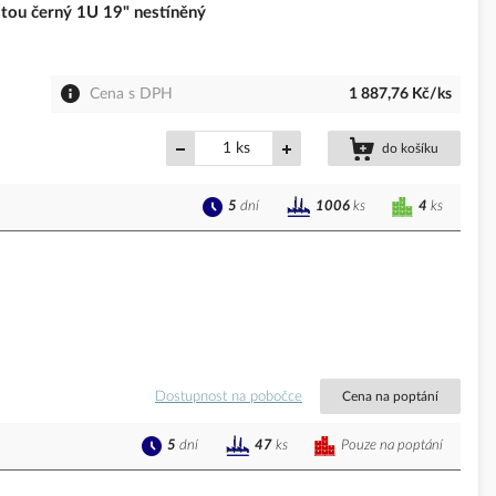
tou černý 1U 19" nestíněný
Cena s DPH
1 887,76 Kč/ks
ks
do košíku
5
dní
4
ks
1006
ks
Dostupnost na pobočce
Cena na poptání
5
dní
Pouze na poptání
47
ks