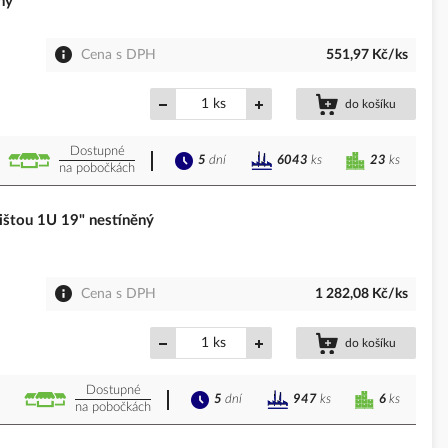
ný
Cena s DPH
551,97 Kč/ks
ks
do košíku
Dostupné
5
dní
23
ks
6043
ks
na pobočkách
štou 1U 19" nestíněný
Cena s DPH
1 282,08 Kč/ks
ks
do košíku
Dostupné
5
dní
6
ks
947
ks
na pobočkách