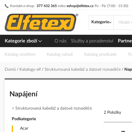
Přejít
Kontakt e-shop:
377 432 365
nebo
eshop@elfetex.cz
Po - Pá: (7:00 - 15:30)
na
obsah
Kategorie
Kategorie zboží
O nás
Služby a poradenství
Partne
Katalog osvětlení
Katalog nářadí
Katalog prodlužek
Fo
Domů
Katalogy-elf
Strukturovaná kabeláž a datové rozvaděče
Nap
Napájení
Strukturovaná kabeláž a datové rozvaděče
2 Položky
Podkategorie
Acar