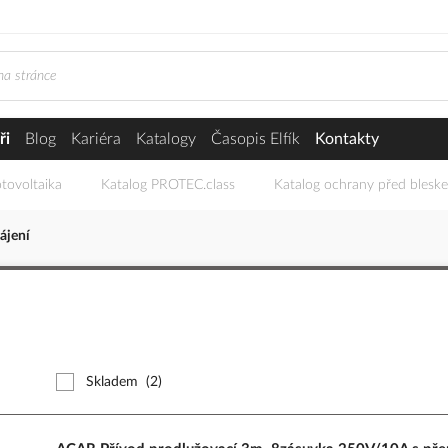
ři
Blog
Kariéra
Katalogy
Časopis Elfík
Kontakty
tovoltaika
Katalog PROTEC.class
Katalog ochrany před blesk
ájení
Skladem
(2)