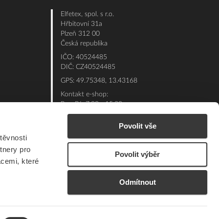
Elfetex, spol. s r.o.
Hřbitovní 31a
Plzeň 312 00
Česká republika
IČO: 40524485
DIČ: CZ40524485
GPS: 49.75348, 13.43168
Kontakt e-shop:
Po - Pá: 7:00 - 15:30
Referent:
377 432 365
Povolit vše
Technická podpora: 377 432 311
těvnosti
E-mail:
eshop@elfetex.cz
tnery pro
Povolit výběr
acemi, které
Odmítnout