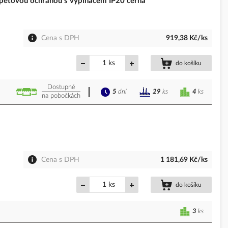
pěťovou ochranou s vypínačem IP20 černá
Cena s DPH
919,38 Kč/ks
ks
do košíku
Dostupné
5
dní
4
ks
29
ks
na pobočkách
Cena s DPH
1 181,69 Kč/ks
ks
do košíku
3
ks