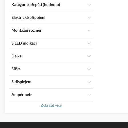
Kategorie přepětí (hodnota)
Elektrické připojení
Montážní rozměr
S LED indikací
Délka
Šířka
S displejem
Ampérmetr
Zobrazit více