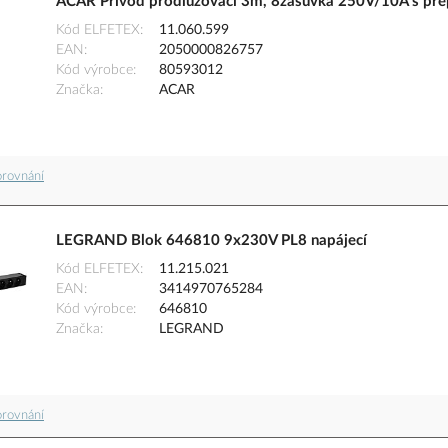
ACAR Přívod prodlužovací 3m, 8zásuvka 250V/10A s pře
Kód ELFETEX
11.060.599
EAN
2050000826757
Kód výrobce
80593012
Značka
ACAR
orovnání
LEGRAND Blok 646810 9x230V PL8 napájecí
Kód ELFETEX
11.215.021
EAN
3414970765284
Kód výrobce
646810
Značka
LEGRAND
orovnání