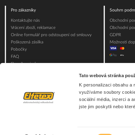
Pro zákazníky
Souhrn podm
Kontaktujte nás
Obchodní pod
Vrácení zboží, reklamace
Obchodní pod
Online formulář pro odstoupení od smlouvy
GDPR
Poškozená zásilka
Možnosti dop
Pobočky
FAQ
Slovník pojmů
Mapa webu
Tato webová stránka použ
Ceník obalových materiálů
K personalizaci obsahu a 
využíváme soubory cookie.
sociální média, inzerci a 
jste jim poskytli nebo kter
Výběr