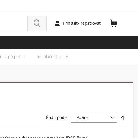
Přihlásit/Registrovat
em a přepětím
Instalační trubky
Řadit podle