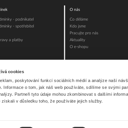
ínek
O nás
mínky - podnikatel
Co děláme
mínky - spotřebitel
Kdo jsme
Pracujte pro nás
ravy a platby
Aktuality
O e-shopu
ívá cookies
reklam, poskytování funkcí sociálních médií a analýze naší návš
 Informace o tom, jak náš web používáte, sdílíme se svými par
analýzy. Partneři tyto údaje mohou zkombinovat s dalšími inform
é získali v důsledku toho, že používáte jejich služby.