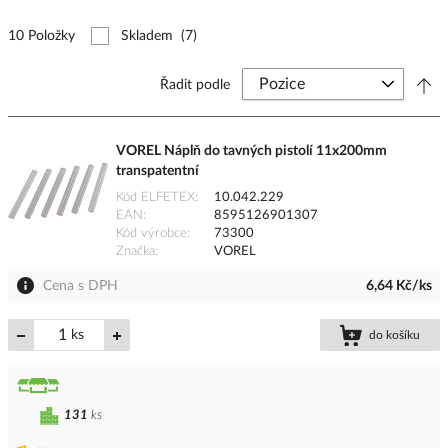
10 Položky
Skladem
(7)
Řadit podle
VOREL Náplň do tavných pistolí 11x200mm
transpatentní
Kód ELFETEX
10.042.229
EAN
8595126901307
Kód výrobce
73300
Značka
VOREL
Cena s DPH
6,64 Kč/ks
ks
do košíku
131
ks