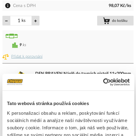
Cena s DPH
98,07 Kč/ks
ks
do košíku
9
ks
Přidat k porovnání
DEN BRAVEN Náplň do tavných pistolí 11x200mm
čirá
Kód ELFETEX
10.042.359
EAN
8595035711615
Kód výrobce
N321
Tato webová stránka používá cookies
Značka
DEN BRAVEN
K personalizaci obsahu a reklam, poskytování funkcí
Cena s DPH
99,52 Kč/Sada
sociálních médií a analýze naší návštěvnosti využíváme
soubory cookie. Informace o tom, jak náš web používáte,
Sada
do košíku
sdílíme se svými partnery pro sociální média, inzerci a