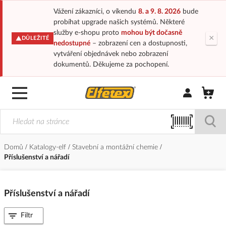
Vážení zákazníci, o víkendu
8. a 9. 8. 2026
bude
probíhat upgrade našich systémů. Některé
služby e-shopu proto
mohou být dočasně
×
DŮLEŽITÉ
nedostupné
– zobrazení cen a dostupnosti,
vytváření objednávek nebo zobrazení
dokumentů. Děkujeme za pochopení.
Přihlásit/Regi
Domů
Katalogy-elf
Stavební a montážní chemie
Příslušenství a nářadí
Příslušenství a nářadí
Filtr