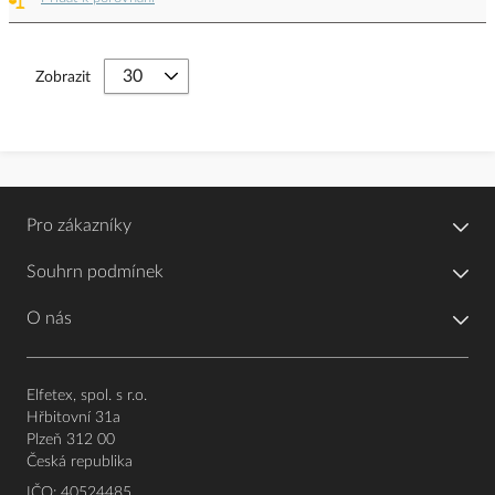
Zobrazit
Pro zákazníky
Souhrn podmínek
O nás
Elfetex, spol. s r.o.
Hřbitovní 31a
Plzeň 312 00
Česká republika
IČO: 40524485