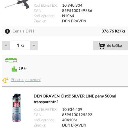
Kód ELFETEX
10.940.334
EAN
8595100149886
Kód výrobce
N1064
Značka
DEN BRAVEN
Cena s DPH
376,76 Kč/ks
ks
do košíku
19
ks
Přidat k porovnání
DEN BRAVEN Čistič SILVER LINE pěny 500ml
transparentní
Kód ELFETEX
10.934.409
EAN
8595100125392
Kód výrobce
40410SL
Značka
DEN BRAVEN