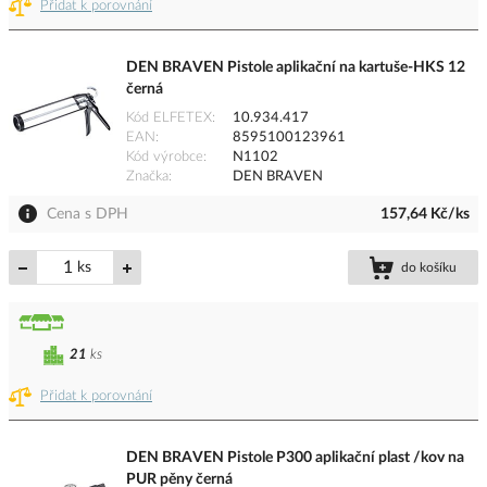
Přidat k porovnání
DEN BRAVEN Pistole aplikační na kartuše-HKS 12
černá
Kód ELFETEX
10.934.417
EAN
8595100123961
Kód výrobce
N1102
Značka
DEN BRAVEN
Cena s DPH
157,64 Kč/ks
ks
do košíku
21
ks
Přidat k porovnání
DEN BRAVEN Pistole P300 aplikační plast /kov na
PUR pěny černá