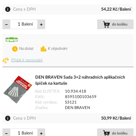
Cena s DPH
54,22 Kč/Balení
Balení
do košíku
Na dotaz
K objednání
Přidat k porovnání
DEN BRAVEN Sada 3+2 náhradních aplikačních
špiček na kartuše
Kód ELFETEX
10.934.418
EAN
8595100103659
Kód výrobce
S3121
Značka
DEN BRAVEN
Cena s DPH
50,99 Kč/Balení
Balení
do košíku