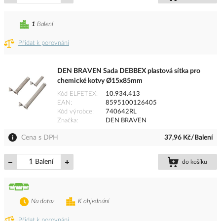
1
Balení
Přidat k porovnání
DEN BRAVEN Sada DEBBEX plastová sítka pro
chemické kotvy Ø15x85mm
Kód ELFETEX
10.934.413
EAN
8595100126405
Kód výrobce
740642RL
Značka
DEN BRAVEN
Cena s DPH
37,96 Kč/Balení
Balení
do košíku
Na dotaz
K objednání
Přidat k porovnání