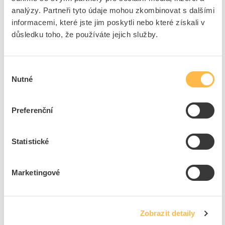
analýzy. Partneři tyto údaje mohou zkombinovat s dalšími
informacemi, které jste jim poskytli nebo které získali v
4
Sada
důsledku toho, že používáte jejich služby.
Přidat k porovnání
Výběr
DEN BRAVEN Sada 3+2 náhradních aplikačních
Nutné
souhlasu
trubiček pro PU pěny
Kód ELFETEX
10.934.420
Preferenční
EAN
8595100103666
Kód výrobce
S3132
Značka
DEN BRAVEN
Statistické
Cena s DPH
47,65 Kč/Balení
Balení
do košíku
Marketingové
2
Balení
Zobrazit detaily