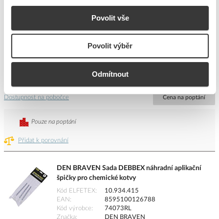
Přidat k porovnání
Povolit vše
DEN BRAVEN Odstraňovač vytvrzené PUR pěny
100ml
Povolit výběr
Kód ELFETEX
10.934.408
EAN
8595100123213
Kód výrobce
40410BD
Odmítnout
Značka
DEN BRAVEN
Dostupnost na pobočce
Cena na poptání
Pouze na poptání
Přidat k porovnání
DEN BRAVEN Sada DEBBEX náhradní aplikační
špičky pro chemické kotvy
Kód ELFETEX
10.934.415
EAN
8595100126788
Kód výrobce
74073RL
Značka
DEN BRAVEN