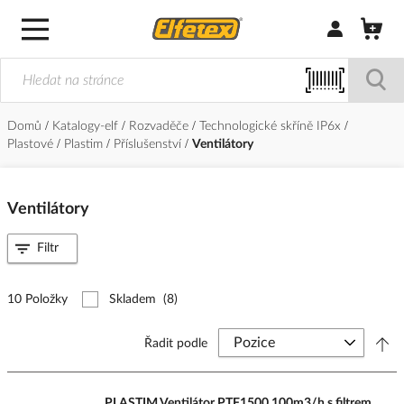
Přihlásit/Regi
Domů
Katalogy-elf
Rozvaděče
Technologické skříně IP6x
Plastové
Plastim
Příslušenství
Ventilátory
Ventilátory
Filtr
10 Položky
Skladem
(8)
Řadit podle
PLASTIM Ventilátor PTF1500 100m3/h s filtrem