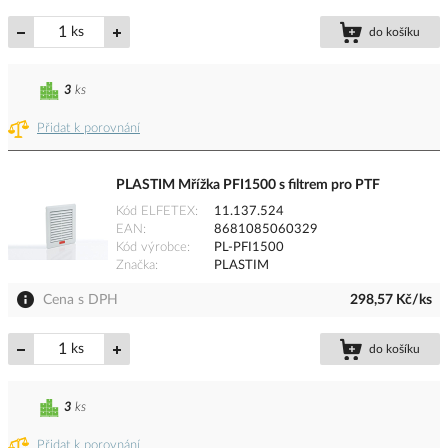
ks
do košíku
3
ks
Přidat k porovnání
PLASTIM Mřížka PFI1500 s filtrem pro PTF
Kód ELFETEX
11.137.524
EAN
8681085060329
Kód výrobce
PL-PFI1500
Značka
PLASTIM
Cena s DPH
298,57 Kč/ks
ks
do košíku
3
ks
Přidat k porovnání