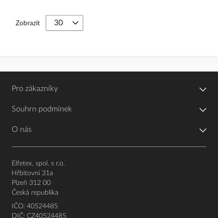
Zobrazit
Pro zákazníky
Souhrn podmínek
O nás
Elfetex, spol. s r.o.
Hřbitovní 31a
Plzeň 312 00
Česká republika
IČO: 40524485
DIČ: CZ40524485