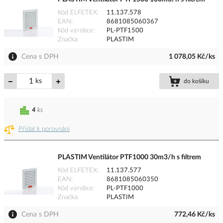
Kód ELFETEX
11.137.578
EAN
8681085060367
Kód výrobce
PL-PTF1500
Značka
PLASTIM
Cena s DPH
1 078,05 Kč/ks
ks
do košíku
4
ks
Přidat k porovnání
PLASTIM Ventilátor PTF1000 30m3/h s filtrem
Kód ELFETEX
11.137.577
EAN
8681085060350
Kód výrobce
PL-PTF1000
Značka
PLASTIM
Cena s DPH
772,46 Kč/ks