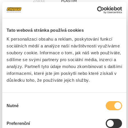
Značka
PLASTIM
Cena s DPH
2 237,88 Kč/ks
ks
do košíku
Tato webová stránka používá cookies
K personalizaci obsahu a reklam, poskytování funkcí
3
ks
sociálních médií a analýze naší návštěvnosti využíváme
soubory cookie. Informace o tom, jak náš web používáte,
Přidat k porovnání
sdílíme se svými partnery pro sociální média, inzerci a
analýzy. Partneři tyto údaje mohou zkombinovat s dalšími
PLASTIM Mřížka PFI2500 s filtrem pro PTF
informacemi, které jste jim poskytli nebo které získali v
Kód ELFETEX
11.137.525
důsledku toho, že používáte jejich služby.
EAN
8681085060336
Kód výrobce
PL-PFI2500
Značka
PLASTIM
Výběr
Cena s DPH
753,42 Kč/ks
Nutné
souhlasu
ks
do košíku
Preferenční