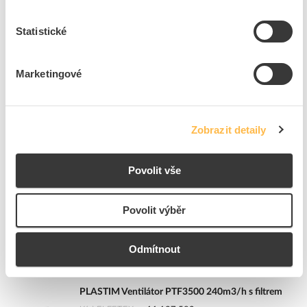
2
ks
Statistické
Přidat k porovnání
Marketingové
PLASTIM Ventilátor PTF5000 850m3/h s filtrem
Kód ELFETEX
11.137.582
EAN
8681085060404
Kód výrobce
PL-PTF5000
Zobrazit detaily
Značka
PLASTIM
Cena s DPH
9 737,90 Kč/ks
Povolit vše
ks
do košíku
Povolit výběr
22
dní
K objednání
Odmítnout
Přidat k porovnání
PLASTIM Ventilátor PTF3500 240m3/h s filtrem