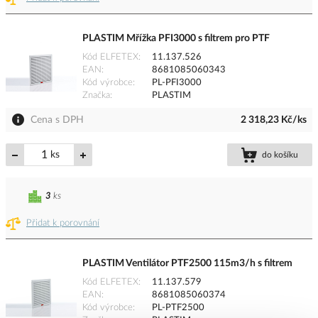
PLASTIM Mřížka PFI3000 s filtrem pro PTF
Kód ELFETEX
11.137.526
EAN
8681085060343
Kód výrobce
PL-PFI3000
Značka
PLASTIM
Cena s DPH
2 318,23 Kč/ks
ks
do košíku
3
ks
Přidat k porovnání
PLASTIM Ventilátor PTF2500 115m3/h s filtrem
Kód ELFETEX
11.137.579
EAN
8681085060374
Kód výrobce
PL-PTF2500