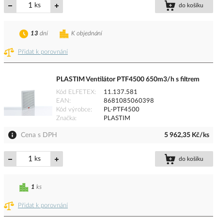
ks
do košíku
13
dní
K objednání
Přidat k porovnání
PLASTIM Ventilátor PTF4500 650m3/h s filtrem
Kód ELFETEX
11.137.581
EAN
8681085060398
Kód výrobce
PL-PTF4500
Značka
PLASTIM
Cena s DPH
5 962,35 Kč/ks
ks
do košíku
1
ks
Přidat k porovnání