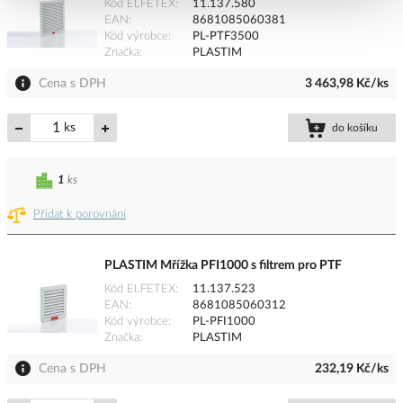
Kód ELFETEX
11.137.580
EAN
8681085060381
Kód výrobce
PL-PTF3500
Značka
PLASTIM
Cena s DPH
3 463,98 Kč/ks
ks
do košíku
1
ks
Přidat k porovnání
PLASTIM Mřížka PFI1000 s filtrem pro PTF
Kód ELFETEX
11.137.523
EAN
8681085060312
Kód výrobce
PL-PFI1000
Značka
PLASTIM
Cena s DPH
232,19 Kč/ks