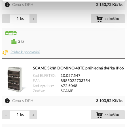
Cena s DPH
2 153,72 Kč/ks
ks
do košíku
2
ks
Přidat k porovnání
SCAME Skříň DOMINO 48TE průhledná dvířka IP66
Kód ELFETEX
10.057.547
EAN
8585022703754
Kód výrobce
672.5048
Značka
SCAME
Cena s DPH
3 103,52 Kč/ks
ks
do košíku