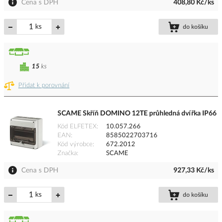
Cena s DPH
408,80 Kč/ks
ks
do košíku
15
ks
Přidat k porovnání
SCAME Skříň DOMINO 12TE průhledná dvířka IP66
Kód ELFETEX
10.057.266
EAN
8585022703716
Kód výrobce
672.2012
Značka
SCAME
Cena s DPH
927,33 Kč/ks
ks
do košíku