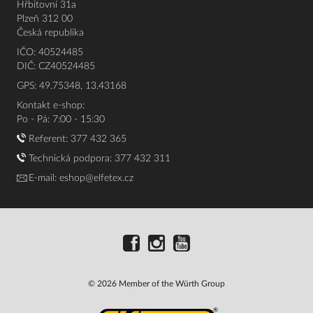
Hřbitovní 31a
Plzeň 312 00
Česká republika
IČO: 40524485
DIČ: CZ40524485
GPS: 49.75348, 13.43168
Kontakt e-shop:
Po - Pá: 7:00 - 15:30
Referent:
377 432 365
Technická podpora: 377 432 311
E-mail:
eshop@elfetex.cz
© 2026 Member of the Würth Group