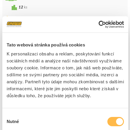
12
ks
Přidat k porovnání
SCAME Skříň DOMINO 16TE průhledná dvířka IP66
Kód ELFETEX
10.057.268
Tato webová stránka používá cookies
EAN
8585022703723
Kód výrobce
672.2016
K personalizaci obsahu a reklam, poskytování funkcí
Značka
SCAME
sociálních médií a analýze naší návštěvnosti využíváme
soubory cookie. Informace o tom, jak náš web používáte,
Cena s DPH
1 173,32 Kč/ks
sdílíme se svými partnery pro sociální média, inzerci a
analýzy. Partneři tyto údaje mohou zkombinovat s dalšími
ks
do košíku
informacemi, které jste jim poskytli nebo které získali v
důsledku toho, že používáte jejich služby.
8
ks
Výběr
Přidat k porovnání
Nutné
souhlasu