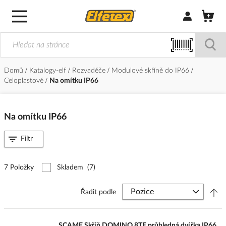
Přihlásit/Regi
Domů
Katalogy-elf
Rozvaděče
Modulové skříně do IP66
Celoplastové
Na omítku IP66
Na omítku IP66
Filtr
7 Položky
Skladem
(7)
Řadit podle
SCAME Skříň DOMINO 8TE průhledná dvířka IP66