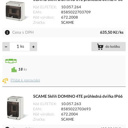
Kód ELFETEX
10.057.264
EAN
8585022703709
Kód výrobce
672.2008
Značka
SCAME
Cena s DPH
635,50 Kč/ks
ks
do košíku
18
ks
Přidat k porovnání
SCAME Skříň DOMINO 4TE průhledná dvířka IP66
Kód ELFETEX
10.057.263
EAN
8585022703693
Kód výrobce
672.2004
Značka
SCAME