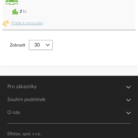
2
ks
Přidat k porovnání
Zobrazit
Pro zákazníky
Souhrn podmínek
O nás
Elfetex, spol. s r.o.