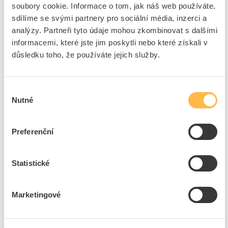
soubory cookie. Informace o tom, jak náš web používáte,
Kód ELFETEX
11.019.189
sdílíme se svými partnery pro sociální média, inzerci a
EAN
4015081741458
Kód výrobce
178816
analýzy. Partneři tyto údaje mohou zkombinovat s dalšími
Značka
EATON
informacemi, které jste jim poskytli nebo které získali v
důsledku toho, že používáte jejich služby.
Cena s DPH
1 177,16 Kč/ks
ks
do košíku
Výběr
Nutné
souhlasu
9
ks
Preferenční
Přidat k porovnání
Statistické
EATON Skříň KLV-60UPS-F, 60TE, pod omítku,
plechová dvířka, IP30
Kód ELFETEX
11.413.266
Marketingové
Kód výrobce
302414
Značka
EATON