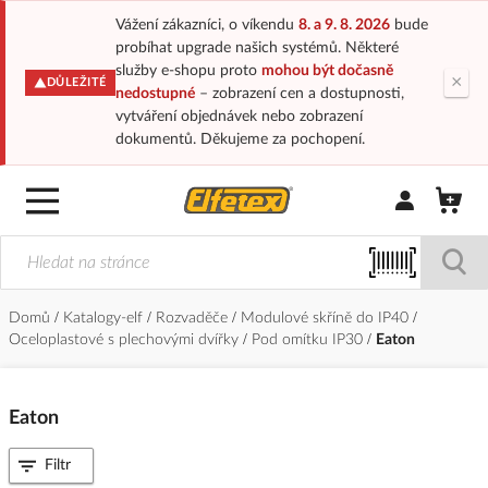
Vážení zákazníci, o víkendu
8. a 9. 8. 2026
bude
probíhat upgrade našich systémů. Některé
služby e-shopu proto
mohou být dočasně
×
DŮLEŽITÉ
nedostupné
– zobrazení cen a dostupnosti,
vytváření objednávek nebo zobrazení
dokumentů. Děkujeme za pochopení.
Přihlásit/Regi
Domů
Katalogy-elf
Rozvaděče
Modulové skříně do IP40
Oceloplastové s plechovými dvířky
Pod omítku IP30
Eaton
Eaton
Filtr