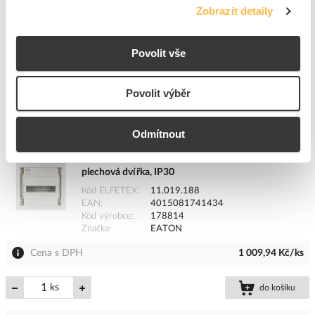
Cena s DPH
2 596,83 Kč/ks
Zobrazit detaily
ks
do košíku
Povolit vše
Povolit výběr
7
ks
Přidat k porovnání
Odmítnout
EATON Skříň KLV-12UPS-F, 12TE, pod omítku,
plechová dvířka, IP30
Kód ELFETEX
11.019.188
EAN
4015081741434
Kód výrobce
178814
Značka
EATON
Cena s DPH
1 009,94 Kč/ks
ks
do košíku