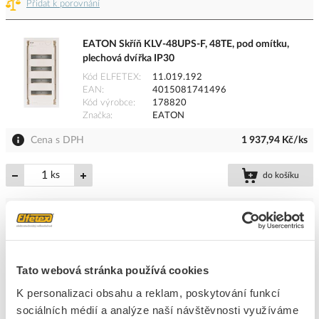
Přidat k porovnání
EATON Skříň KLV-48UPS-F, 48TE, pod omítku,
plechová dvířka IP30
Kód ELFETEX
11.019.192
EAN
4015081741496
Kód výrobce
178820
Značka
EATON
Cena s DPH
1 937,94 Kč/ks
ks
do košíku
10
ks
Přidat k porovnání
Tato webová stránka používá cookies
K personalizaci obsahu a reklam, poskytování funkcí
EATON Skříň KLV-24UPS-F, 24TE, pod omítku,
sociálních médií a analýze naší návštěvnosti využíváme
plechová dvířka, IP30