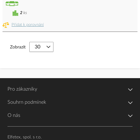
2
ks
Přidat k porovnání
Zobrazit
Pro zákazníky
Souhrn podmínek
O nás
Elfetex, spol. s r.o.