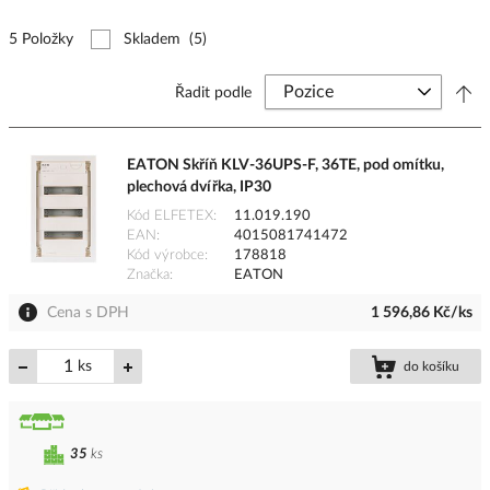
5 Položky
Skladem
(5)
Řadit podle
EATON Skříň KLV-36UPS-F, 36TE, pod omítku,
plechová dvířka, IP30
Kód ELFETEX
11.019.190
EAN
4015081741472
Kód výrobce
178818
Značka
EATON
Cena s DPH
1 596,86 Kč/ks
ks
do košíku
35
ks