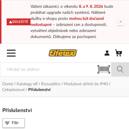
Vážení zákazníci, o víkendu
8. a 9. 8. 2026
bude
probíhat upgrade našich systémů. Některé
služby e-shopu proto
mohou být dočasně
×
DŮLEŽITÉ
nedostupné
– zobrazení cen a dostupnosti,
vytváření objednávek nebo zobrazení
dokumentů. Děkujeme za pochopení.
Přihlásit/Regi
Domů
Katalogy-elf
Rozvaděče
Modulové skříně do IP40
Celoplastové
Příslušenství
Příslušenství
Filtr