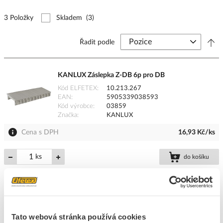
3 Položky
Skladem
(3)
Řadit podle
KANLUX Záslepka Z-DB 6p pro DB
Kód ELFETEX
10.213.267
EAN
5905339038593
Kód výrobce
03859
Značka
KANLUX
Cena s DPH
16,93 Kč/ks
ks
do košíku
4
dní
99
ks
24
ks
Tato webová stránka používá cookies
Přidat k porovnání