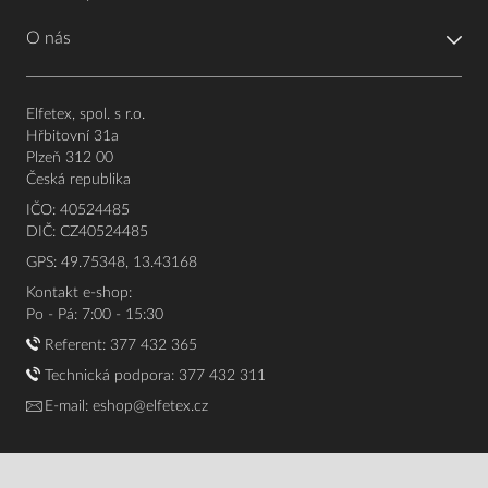
O nás
Elfetex, spol. s r.o.
Hřbitovní 31a
Plzeň 312 00
Česká republika
IČO: 40524485
DIČ: CZ40524485
GPS: 49.75348, 13.43168
Kontakt e-shop:
Po - Pá: 7:00 - 15:30
Referent:
377 432 365
Technická podpora: 377 432 311
E-mail:
eshop@elfetex.cz