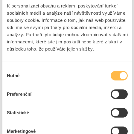
K personalizaci obsahu a reklam, poskytování funkcí
sociálních médií a analýze naší návštěvnosti využíváme
EATON Zámek LOCK-KLV náhradní
soubory cookie. Informace o tom, jak náš web používáte,
Kód ELFETEX
11.020.420
EAN
4015081742479
sdílíme se svými partnery pro sociální média, inzerci a
Kód výrobce
178930
analýzy. Partneři tyto údaje mohou zkombinovat s dalšími
Značka
EATON
informacemi, které jste jim poskytli nebo které získali v
Cena s DPH
442,96 Kč/ks
důsledku toho, že používáte jejich služby.
ks
do košíku
Výběr
Nutné
souhlasu
2
ks
Preferenční
Přidat k porovnání
Statistické
HENSEL Modul AS 12 krycí
Kód ELFETEX
10.054.925
EAN
4012591653318
Marketingové
Kód výrobce
AS 12