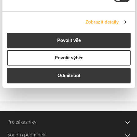
Značka
HENSEL
Cena s DPH
120,19 Kč/ks
Zobrazit detaily
ks
do košíku
Povolit vše
1
ks
Povolit výběr
Přidat k porovnání
Odmítnout
Zobrazit
Pro zákazníky
Souhrn podmínek