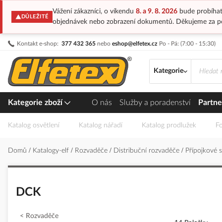
Vážení zákazníci, o víkendu
8. a 9. 8. 2026
bude probíhat
DŮLEŽITÉ
objednávek nebo zobrazení dokumentů. Děkujeme za p
Přejít
Kontakt e-shop:
377 432 365
nebo
eshop@elfetex.cz
Po - Pá: (7:00 - 15:30)
na
obsah
Kategorie
Kategorie zboží
O nás
Služby a poradenství
Partne
Katalog osvětlení
Katalog nářadí
Katalog prodlužek
Fo
Domů
Katalogy-elf
Rozvaděče
Distribuční rozvaděče
Přípojkové 
DCK
Rozvaděče