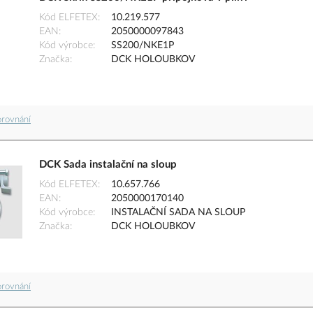
Kód ELFETEX
10.219.577
EAN
2050000097843
Kód výrobce
SS200/NKE1P
Značka
DCK HOLOUBKOV
orovnání
DCK Sada instalační na sloup
Kód ELFETEX
10.657.766
EAN
2050000170140
Kód výrobce
INSTALAČNÍ SADA NA SLOUP
Značka
DCK HOLOUBKOV
orovnání