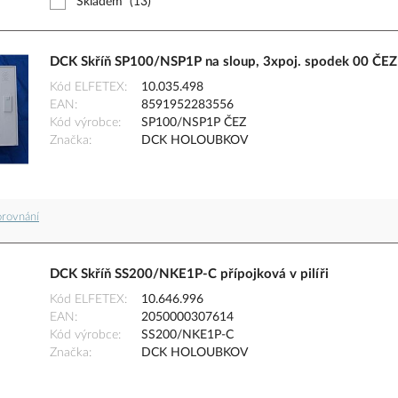
Skladem
(13)
DCK Skříň SP100/NSP1P na sloup, 3xpoj. spodek 00 ČEZ
Kód ELFETEX
10.035.498
EAN
8591952283556
Kód výrobce
SP100/NSP1P ČEZ
Značka
DCK HOLOUBKOV
orovnání
DCK Skříň SS200/NKE1P-C přípojková v pilíři
Kód ELFETEX
10.646.996
EAN
2050000307614
Kód výrobce
SS200/NKE1P-C
Značka
DCK HOLOUBKOV