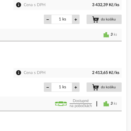
Cena s DPH
3 432,39 Kč/ks
ks
do košíku
3
ks
Cena s DPH
2 413,65 Kč/ks
ks
do košíku
Dostupné
3
ks
na pobočkách