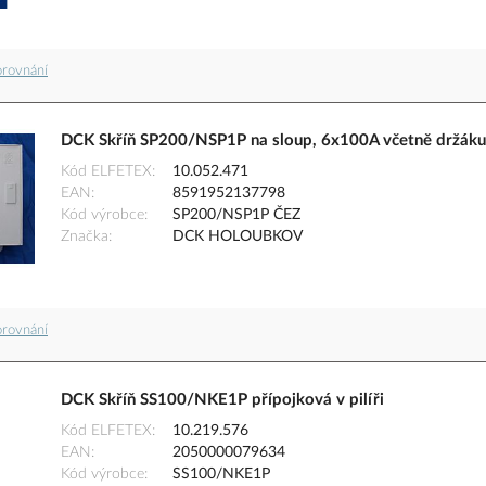
orovnání
DCK Skříň SP200/NSP1P na sloup, 6x100A včetně držáku
Kód ELFETEX
10.052.471
EAN
8591952137798
Kód výrobce
SP200/NSP1P ČEZ
Značka
DCK HOLOUBKOV
orovnání
DCK Skříň SS100/NKE1P přípojková v pilíři
Kód ELFETEX
10.219.576
EAN
2050000079634
Kód výrobce
SS100/NKE1P