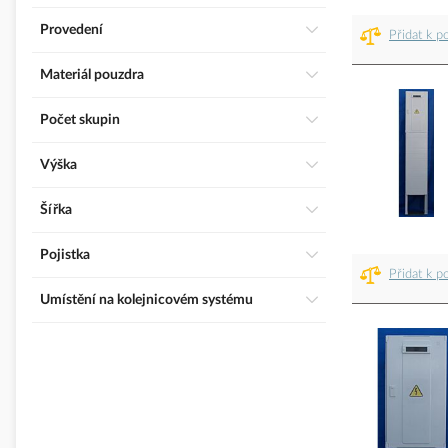
Provedení
Přidat k p
Materiál pouzdra
Počet skupin
Výška
Šířka
Pojistka
Přidat k p
Umístění na kolejnicovém systému