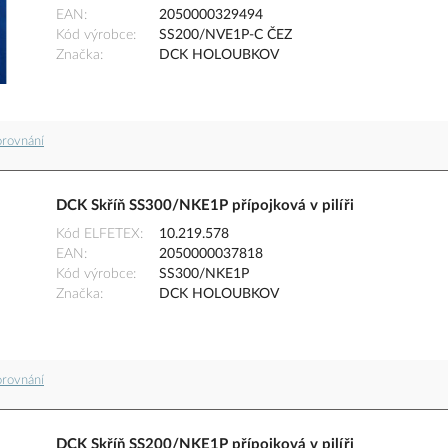
EAN
2050000329494
Kód výrobce
SS200/NVE1P-C ČEZ
Značka
DCK HOLOUBKOV
orovnání
DCK Skříň SS300/NKE1P přípojková v pilíři
Kód ELFETEX
10.219.578
EAN
2050000037818
Kód výrobce
SS300/NKE1P
Značka
DCK HOLOUBKOV
orovnání
DCK Skříň SS200/NKE1P přípojková v pilíři