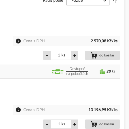
Řadit podle
Cena s DPH
2 570,08 Kč/ks
ks
do košíku
Dostupné
20
ks
na pobočkách
Cena s DPH
13 196,95 Kč/ks
ks
do košíku