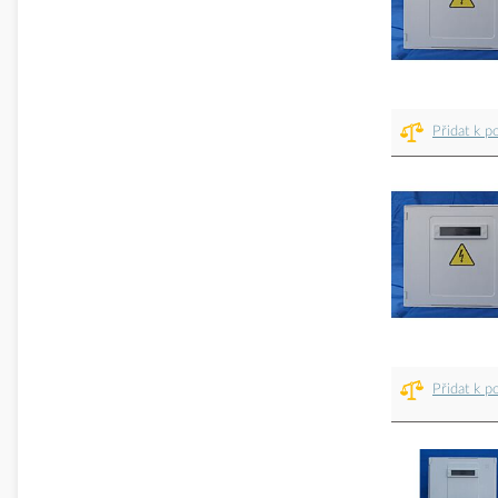
Přidat k p
Přidat k p