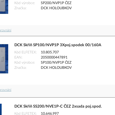
Kód výrobce
SP200/NVP1P ČEZ
Značka
DCK HOLOUBKOV
orovnání
DCK Skříň SP100/NVP1P 3Xpoj.spodek 00/160A
Kód ELFETEX
10.805.707
EAN
2050000447891
Kód výrobce
SP100/NVP1P ČEZ
Značka
DCK HOLOUBKOV
orovnání
DCK Skříň SS200/NVE1P-C ČEZ 2xsada poj.spod.
Kód ELFETEX
10.646.997