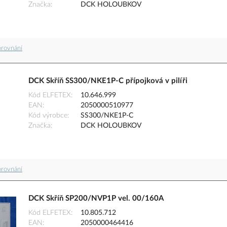
Značka
DCK HOLOUBKOV
orovnání
DCK Skříň SS300/NKE1P-C přípojková v pilíři
Kód ELFETEX
10.646.999
EAN
2050000510977
Kód výrobce
SS300/NKE1P-C
Značka
DCK HOLOUBKOV
orovnání
DCK Skříň SP200/NVP1P vel. 00/160A
Kód ELFETEX
10.805.712
EAN
2050000464416