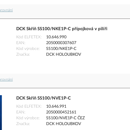
orovnání
DCK Skříň SS100/NKE1P-C přípojková v pilíři
Kód ELFETEX
10.646.990
EAN
2050000307607
Kód výrobce
SS100/NKE1P-C
Značka
DCK HOLOUBKOV
orovnání
DCK Skříň SS100/NVE1P-C
Kód ELFETEX
10.646.991
EAN
2050000452161
Kód výrobce
SS100/NVE1P-C ČEZ
Značka
DCK HOLOUBKOV