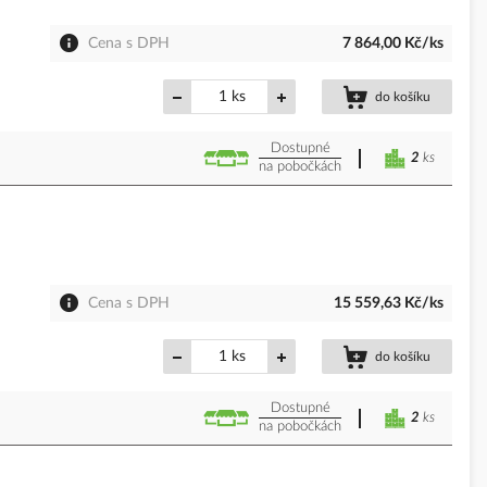
Cena s DPH
7 864,00 Kč/ks
ks
do košíku
Dostupné
2
ks
na pobočkách
Cena s DPH
15 559,63 Kč/ks
ks
do košíku
Dostupné
2
ks
na pobočkách