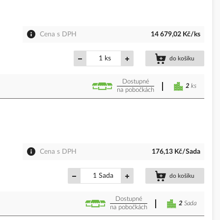
Cena s DPH
14 679,02 Kč/ks
ks
do košíku
Dostupné
2
ks
na pobočkách
Cena s DPH
176,13 Kč/Sada
Sada
do košíku
Dostupné
2
Sada
na pobočkách