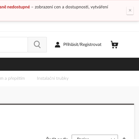
sně nedostupné
– zobrazení cen a dostupnosti, vytváření
×
Přihlásit/Registrovat
em a přepětím
Instalační trubky