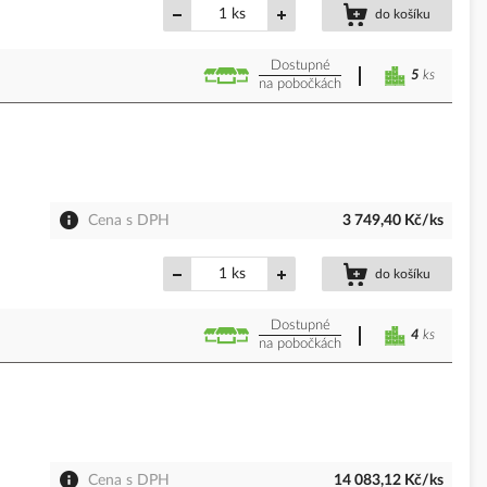
ks
do košíku
Dostupné
5
ks
na pobočkách
Cena s DPH
3 749,40 Kč/ks
ks
do košíku
Dostupné
4
ks
na pobočkách
Cena s DPH
14 083,12 Kč/ks