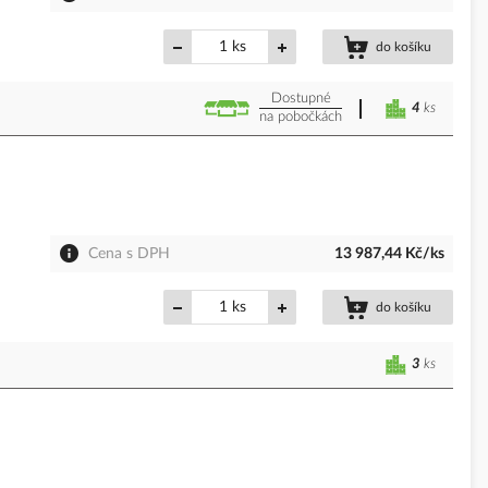
ks
do košíku
Dostupné
4
ks
na pobočkách
Cena s DPH
13 987,44 Kč/ks
ks
do košíku
3
ks