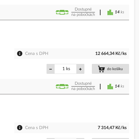
Dostupné
14
ks
na pobočkách
Cena s DPH
12 664,34 Kč/ks
ks
do košíku
Dostupné
14
ks
na pobočkách
Cena s DPH
7 314,47 Kč/ks