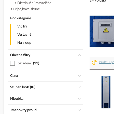
14 Položky
Distribuční rozvaděče
Přípojkové skříně
Podkategorie
V pilíři
Vestavné
Na sloup
Obecné filtry
Přidat k p
Skladem
13
Cena
Stupeň krytí (IP)
Hloubka
Jmenovitý proud