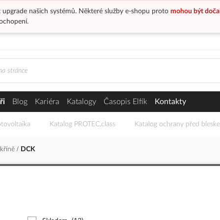
 upgrade našich systémů. Některé služby e-shopu proto
mohou být doča
ochopení.
ři
Blog
Kariéra
Katalogy
Časopis Elfík
Kontakty
tovoltaika
Katalog PROTEC.class
Katalog ochrany před blesk
skříně
DCK