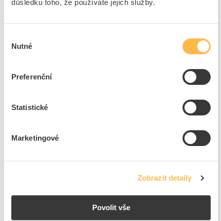
důsledku toho, že používáte jejich služby.
DCK Skříň APZ/NK-7-C-2 pilíř plynoměr
Kód ELFETEX
10.706.104
Výběr
EAN
2050000372179
Nutné
souhlasu
Kód výrobce
APZ/NK-7-C-2
Značka
DCK HOLOUBKOV
Preferenční
Cena s DPH
10 977,82 Kč/ks
ks
do košíku
Statistické
Marketingové
2
ks
Přidat k porovnání
Zobrazit detaily
Zobrazit
Povolit vše