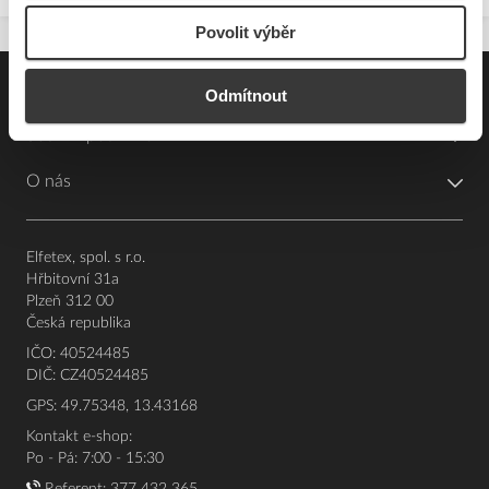
Povolit výběr
Pro zákazníky
Odmítnout
Souhrn podmínek
O nás
Elfetex, spol. s r.o.
Hřbitovní 31a
Plzeň 312 00
Česká republika
IČO: 40524485
DIČ: CZ40524485
GPS: 49.75348, 13.43168
Kontakt e-shop:
Po - Pá: 7:00 - 15:30