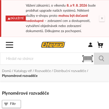
Vážení zákazníci, o víkendu
8. a 9. 8. 2026
bude
probíhat upgrade našich systémů. Některé
služby e-shopu proto
mohou být dočasně
×
DŮLEŽITÉ
nedostupné
– zobrazení cen a dostupnosti,
vytváření objednávek nebo zobrazení
dokumentů. Děkujeme za pochopení.
Přihlásit/Regi
Domů
Katalogy-elf
Rozvaděče
Distribuční rozvaděče
Plynoměrové rozvaděče
Plynoměrové rozvaděče
Filtr