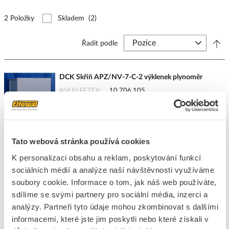
2 Položky
Skladem
(2)
Řadit podle
DCK Skříň APZ/NV-7-C-2 výklenek plynoměr
Kód ELFETEX
10.706.105
EAN
2050000283383
Kód výrobce
APZ/NV-7-C-2
Značka
DCK HOLOUBKOV
Cena s DPH
7 164,05 Kč/ks
Tato webová stránka používá cookies
K personalizaci obsahu a reklam, poskytování funkcí
ks
do košíku
sociálních médií a analýze naší návštěvnosti využíváme
soubory cookie. Informace o tom, jak náš web používáte,
sdílíme se svými partnery pro sociální média, inzerci a
3
ks
analýzy. Partneři tyto údaje mohou zkombinovat s dalšími
informacemi, které jste jim poskytli nebo které získali v
Přidat k porovnání