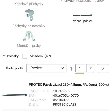
Příchytky instalačních trubek
Kabelové příchytky
Vázací pásky
Příchytky na nostníky
Montážní prvky
71 Položky
Skladem
(49)
Stránka
Právě si prohlížíte stránk
Stránka
Strá
Další
Řadit podle
1
2
PROTEC Pásek vázací 280x4,8mm, PA, černá (100ks)
Kód ELFETEX
10.945.682
EAN
4016705140770
Kód výrobce
05104077
Značka
PROTEC.CLASS