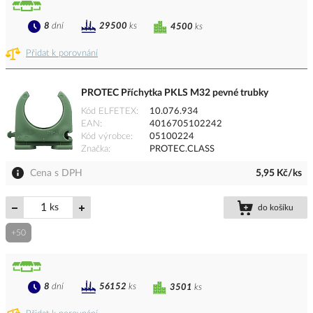
8
dní
29500
ks
4500
ks
Přidat k porovnání
PROTEC Příchytka PKLS M32 pevné trubky
Kód ELFETEX
10.076.934
EAN
4016705102242
Kód výrobce
05100224
Značka
PROTEC.CLASS
Cena s DPH
5,95 Kč/ks
ks
do košíku
+50
8
dní
56152
ks
3501
ks