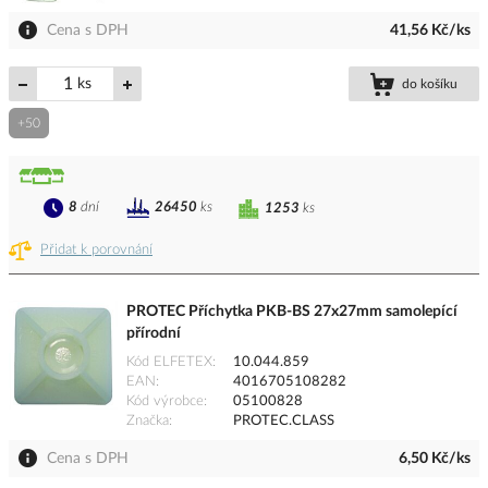
Cena s DPH
41,56 Kč/ks
ks
do košíku
+50
8
dní
26450
ks
1253
ks
Přidat k porovnání
PROTEC Příchytka PKB-BS 27x27mm samolepící
přírodní
Kód ELFETEX
10.044.859
EAN
4016705108282
Kód výrobce
05100828
Značka
PROTEC.CLASS
Cena s DPH
6,50 Kč/ks