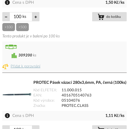
Cena s DPH
1,50 Kč/ks
ks
do košíku
+100
+500
Tento produkt je v balení po 100 ks
309200
ks
Přidat k porovnání
PROTEC Pásek vázací 280x3,6mm, PA, černá (100ks)
Kód ELFETEX
11.000.015
EAN
4016705140763
Kód výrobce
05104076
Značka
PROTEC.CLASS
Cena s DPH
1,11 Kč/ks