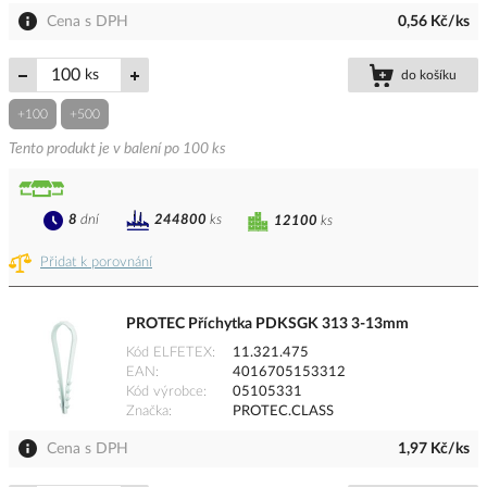
Cena s DPH
0,56 Kč/ks
ks
do košíku
+100
+500
Tento produkt je v balení po 100 ks
8
dní
244800
ks
12100
ks
Přidat k porovnání
PROTEC Příchytka PDKSGK 313 3-13mm
Kód ELFETEX
11.321.475
EAN
4016705153312
Kód výrobce
05105331
Značka
PROTEC.CLASS
Cena s DPH
1,97 Kč/ks