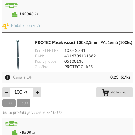
102000
ks
Přidat k porovnání
PROTEC Pásek vázací 100x2,5mm, PA, černá (100ks)
Kód ELFETEX
10.042.341
EAN
4016705101382
Kód výrobce
05100138
Značka
PROTEC.CLASS
Cena s DPH
0,23 Kč/ks
ks
do košíku
+100
+500
Tento produkt je v balení po 100 ks
98500
ks