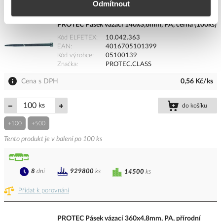
Odmítnout
PROTEC Pásek vázací 140x3,6mm, PA, černá (100ks)
Kód ELFETEX
10.042.363
EAN
4016705101399
Kód výrobce
05100139
Značka
PROTEC.CLASS
Cena s DPH
0,56 Kč/ks
ks
do košíku
+100
+500
Tento produkt je v balení po 100 ks
8
dní
929800
ks
14500
ks
Přidat k porovnání
PROTEC Pásek vázací 360x4,8mm, PA, přírodní