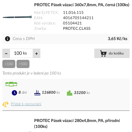
PROTEC Pásek vázací 360x7,8mm, PA, černá (100ks)
Kód ELFETEX
11.016.115
EAN
4016705144211
Kód výrobce
05104421
Značka
PROTEC.CLASS
Cena s DPH
3,65 Kč/ks
ks
do košíku
+100
+500
Tento produkt je v balení po 100 ks
8
dní
126800
ks
33200
ks
Přidat k porovnání
PROTEC Pásek vázací 280x4,8mm, PA, přírodní
(100ks)