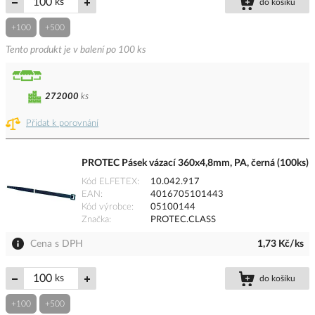
ks
do košíku
+100
+500
Tento produkt je v balení po 100 ks
272000
ks
Přidat k porovnání
PROTEC Pásek vázací 360x4,8mm, PA, černá (100ks)
Kód ELFETEX
10.042.917
EAN
4016705101443
Kód výrobce
05100144
Značka
PROTEC.CLASS
Cena s DPH
1,73 Kč/ks
ks
do košíku
+100
+500