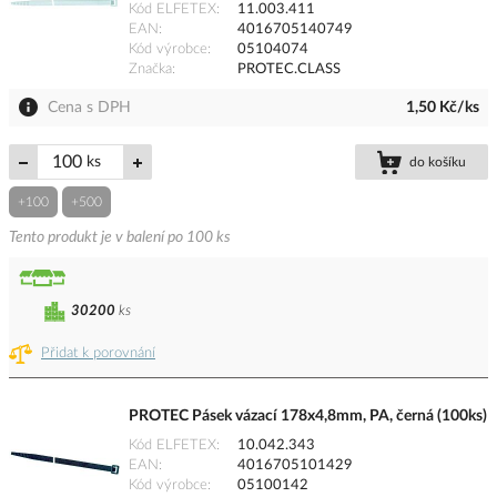
Kód ELFETEX
11.003.411
EAN
4016705140749
Kód výrobce
05104074
Značka
PROTEC.CLASS
Cena s DPH
1,50 Kč/ks
ks
do košíku
+100
+500
Tento produkt je v balení po 100 ks
30200
ks
Přidat k porovnání
PROTEC Pásek vázací 178x4,8mm, PA, černá (100ks)
Kód ELFETEX
10.042.343
EAN
4016705101429
Kód výrobce
05100142