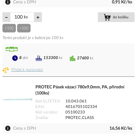
Cena s DPH
0,91 Kč/ks
ks
do košíku
+100
+500
Tento produkt je v balení po 100 ks
8
dní
153300
ks
27600
ks
Přidat k porovnání
PROTEC Pásek vázací 780x9,0mm, PA, přírodní
(100ks)
Kód ELFETEX
10.043.061
EAN
4016705102334
Kód výrobce
05100233
Značka
PROTEC.CLASS
Cena s DPH
16,56 Kč/ks