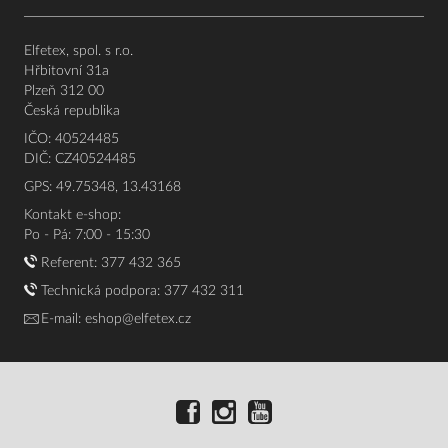
Elfetex, spol. s r.o.
Hřbitovní 31a
Plzeň 312 00
Česká republika
IČO: 40524485
DIČ: CZ40524485
GPS: 49.75348, 13.43168
Kontakt e-shop:
Po - Pá: 7:00 - 15:30
Referent:
377 432 365
Technická podpora: 377 432 311
E-mail:
eshop@elfetex.cz