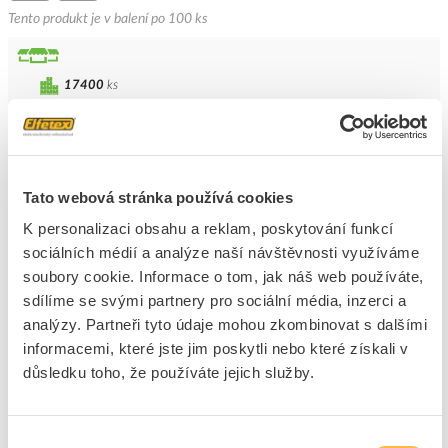
Tento produkt je v balení po 100 ks
17400
ks
Přidat k porovnání
PROTEC Příchytka PKLS M20 pevné trubky, 1 ks
Tato webová stránka používá cookies
Kód ELFETEX
10.076.932
EAN
4016705102228
K personalizaci obsahu a reklam, poskytování funkcí
Kód výrobce
05100222
sociálních médií a analýze naší návštěvnosti využíváme
Značka
PROTEC.CLASS
soubory cookie. Informace o tom, jak náš web používáte,
Cena s DPH
2,93 Kč/ks
sdílíme se svými partnery pro sociální média, inzerci a
analýzy. Partneři tyto údaje mohou zkombinovat s dalšími
ks
do košíku
informacemi, které jste jim poskytli nebo které získali v
důsledku toho, že používáte jejich služby.
+100
Výběr