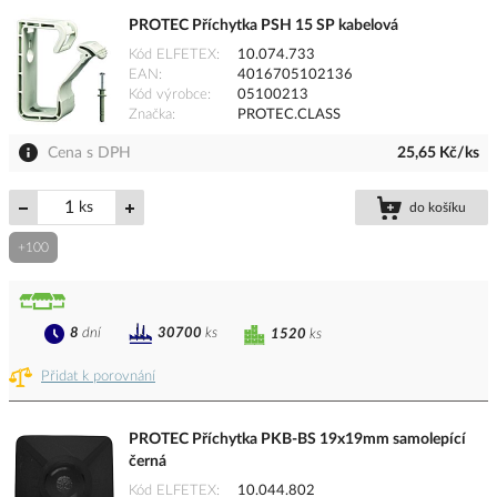
PROTEC Příchytka PSH 15 SP kabelová
Kód ELFETEX
10.074.733
EAN
4016705102136
Kód výrobce
05100213
Značka
PROTEC.CLASS
Cena s DPH
25,65 Kč/ks
ks
do košíku
+100
8
dní
30700
ks
1520
ks
Přidat k porovnání
PROTEC Příchytka PKB-BS 19x19mm samolepící
černá
Kód ELFETEX
10.044.802