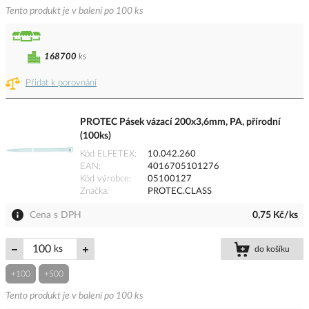
Tento produkt je v balení po 100 ks
168700
ks
Přidat k porovnání
PROTEC Pásek vázací 200x3,6mm, PA, přírodní
(100ks)
Kód ELFETEX
10.042.260
EAN
4016705101276
Kód výrobce
05100127
Značka
PROTEC.CLASS
Cena s DPH
0,75 Kč/ks
ks
do košíku
+100
+500
Tento produkt je v balení po 100 ks