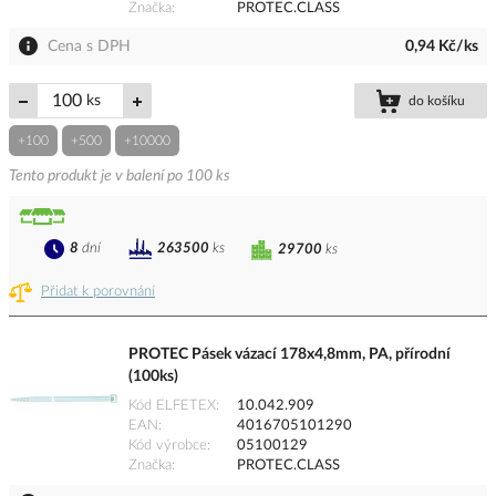
Značka
PROTEC.CLASS
Cena s DPH
0,94 Kč/ks
ks
do košíku
+100
+500
+10000
Tento produkt je v balení po 100 ks
8
dní
263500
ks
29700
ks
Přidat k porovnání
PROTEC Pásek vázací 178x4,8mm, PA, přírodní
(100ks)
Kód ELFETEX
10.042.909
EAN
4016705101290
Kód výrobce
05100129
Značka
PROTEC.CLASS