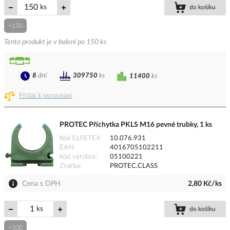
ks
do košíku
+150
Tento produkt je v balení po 150 ks
8
dní
309750
ks
11400
ks
Přidat k porovnání
PROTEC Příchytka PKLS M16 pevné trubky, 1 ks
Kód ELFETEX
10.076.931
EAN
4016705102211
Kód výrobce
05100221
Značka
PROTEC.CLASS
Cena s DPH
2,80 Kč/ks
ks
do košíku
+100