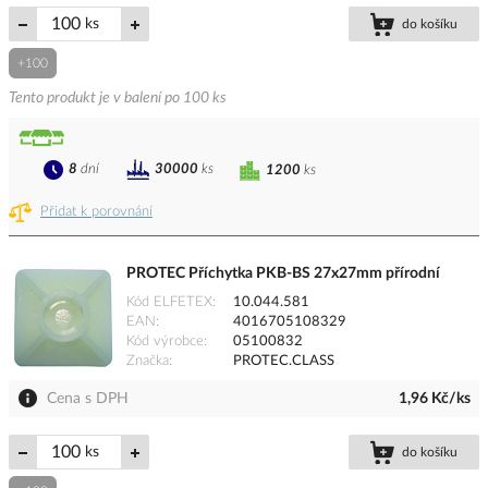
ks
do košíku
+100
Tento produkt je v balení po 100 ks
8
dní
30000
ks
1200
ks
Přidat k porovnání
PROTEC Příchytka PKB-BS 27x27mm přírodní
Kód ELFETEX
10.044.581
EAN
4016705108329
Kód výrobce
05100832
Značka
PROTEC.CLASS
Cena s DPH
1,96 Kč/ks
ks
do košíku