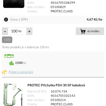
EAN
4016705108299
Kód výrobce
05100829
Značka
PROTEC.CLASS
Cena s DPH
4,67 Kč/ks
ks
do košíku
+100
Tento produkt je v balení po 100 ks
1500
ks
Přidat k porovnání
PROTEC Příchytka PSH 30 SP kabelová
Kód ELFETEX
10.074.734
EAN
4016705102143
Kód výrobce
05100214
Značka
PROTEC.CLASS