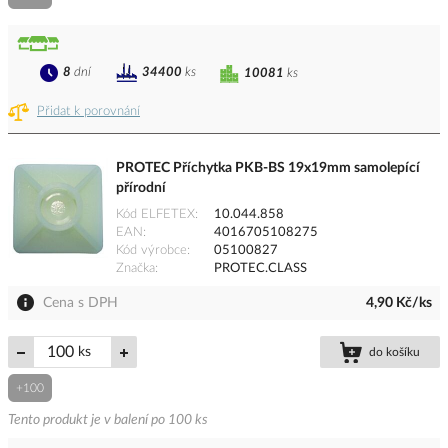
8
dní
34400
ks
10081
ks
Přidat k porovnání
PROTEC Příchytka PKB-BS 19x19mm samolepící
přírodní
Kód ELFETEX
10.044.858
EAN
4016705108275
Kód výrobce
05100827
Značka
PROTEC.CLASS
Cena s DPH
4,90 Kč/ks
ks
do košíku
+100
Tento produkt je v balení po 100 ks