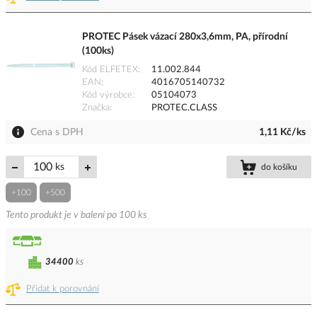
PROTEC Pásek vázací 280x3,6mm, PA, přírodní
(100ks)
Kód ELFETEX
11.002.844
EAN
4016705140732
Kód výrobce
05104073
Značka
PROTEC.CLASS
Cena s DPH
1,11 Kč/ks
ks
do košíku
+100
+500
Tento produkt je v balení po 100 ks
34400
ks
Přidat k porovnání