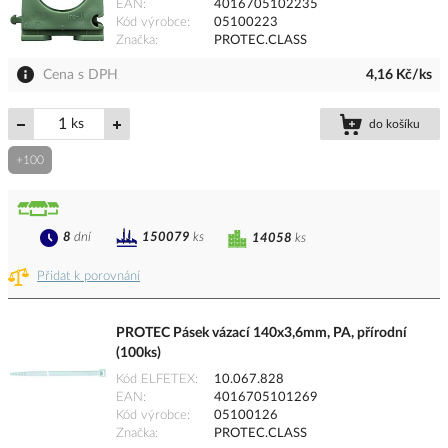
EAN
4016705102235
Kód výrobce
05100223
Značka
PROTEC.CLASS
Cena s DPH
4,16 Kč/ks
ks
do košíku
+100
8
dní
150079
ks
14058
ks
Přidat k porovnání
PROTEC Pásek vázací 140x3,6mm, PA, přírodní
(100ks)
Kód ELFETEX
10.067.828
EAN
4016705101269
Kód výrobce
05100126
Značka
PROTEC.CLASS