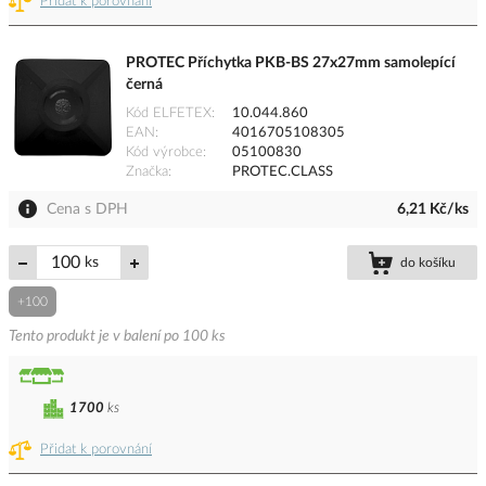
Přidat k porovnání
PROTEC Příchytka PKB-BS 27x27mm samolepící
černá
Kód ELFETEX
10.044.860
EAN
4016705108305
Kód výrobce
05100830
Značka
PROTEC.CLASS
Cena s DPH
6,21 Kč/ks
ks
do košíku
+100
Tento produkt je v balení po 100 ks
1700
ks
Přidat k porovnání