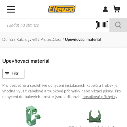
Přihlásit/Regi
Domů
Katalogy-elf
Protec.Class
Upevňovací materiál
Upevňovací materiál
Filtr
Pro bezpečné a spolehlivé uchycení instalačních kabelů a trubek je
vhodné využít
kabelové
a
trubkové
příchytky nebo
vázací pásky
. Pro
uchycení do halových prostor jsou k dispozici
nosníkové příchytky
.