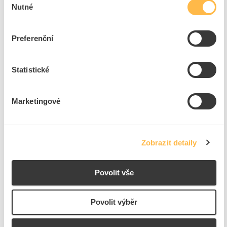
8
dní
179800
ks
16951
ks
Nutné
souhlasu
Přidat k porovnání
Preferenční
PROTEC Pásek vázací 200x3,6mm, PA, černá (100ks)
Kód ELFETEX
10.042.278
Statistické
EAN
4016705101405
Kód výrobce
05100140
Značka
PROTEC.CLASS
Marketingové
Cena s DPH
0,75 Kč/ks
ks
do košíku
Zobrazit detaily
+100
+500
Tento produkt je v balení po 100 ks
Povolit vše
Povolit výběr
14700
ks
Přidat k porovnání