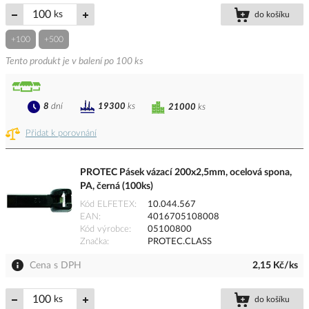
ks
do košíku
+100
+500
Tento produkt je v balení po 100 ks
8
dní
19300
ks
21000
ks
Přidat k porovnání
PROTEC Pásek vázací 200x2,5mm, ocelová spona,
PA, černá (100ks)
Kód ELFETEX
10.044.567
EAN
4016705108008
Kód výrobce
05100800
Značka
PROTEC.CLASS
Cena s DPH
2,15 Kč/ks
ks
do košíku