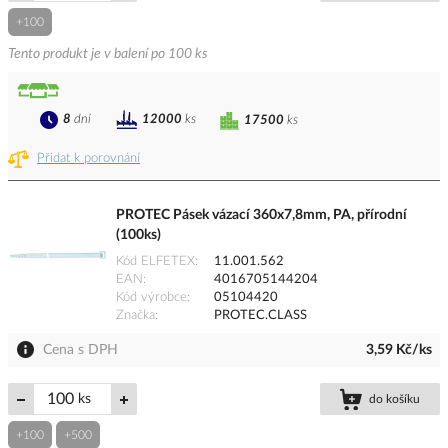
+100
Tento produkt je v balení po 100 ks
8
dní
12000
ks
17500
ks
Přidat k porovnání
PROTEC Pásek vázací 360x7,8mm, PA, přírodní
(100ks)
Kód ELFETEX
11.001.562
EAN
4016705144204
Kód výrobce
05104420
Značka
PROTEC.CLASS
Cena s DPH
3,59 Kč/ks
ks
do košíku
+100
+500