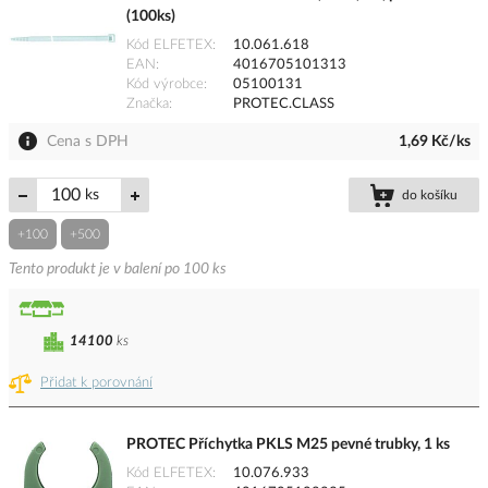
(100ks)
Kód ELFETEX
10.061.618
EAN
4016705101313
Kód výrobce
05100131
Značka
PROTEC.CLASS
Cena s DPH
1,69 Kč/ks
ks
do košíku
+100
+500
Tento produkt je v balení po 100 ks
14100
ks
Přidat k porovnání
PROTEC Příchytka PKLS M25 pevné trubky, 1 ks
Kód ELFETEX
10.076.933