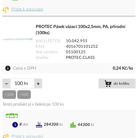
Přidat k porovnání
PROTEC Pásek vázací 100x2,5mm, PA, přírodní
(100ks)
Kód ELFETEX
10.042.955
EAN
4016705101252
Kód výrobce
05100125
Značka
PROTEC.CLASS
Cena s DPH
0,24 Kč/ks
ks
do košíku
+100
+500
Tento produkt je v balení po 100 ks
8
dní
284300
ks
44300
ks
Přidat k porovnání