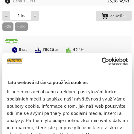
Cena s DPH
25,18 Kč/ks
ks
do košíku
+25
+100
8
dní
38018
ks
521
ks
Přidat k porovnání
PROTEC Rámeček PPAR 6012 R nástavný 12mm
Tato webová stránka používá cookies
Kód ELFETEX
10.077.235
K personalizaci obsahu a reklam, poskytování funkcí
EAN
4016705104628
Kód výrobce
05100462
sociálních médií a analýze naší návštěvnosti využíváme
Značka
PROTEC.CLASS
soubory cookie. Informace o tom, jak náš web používáte,
sdílíme se svými partnery pro sociální média, inzerci a
Cena s DPH
11,04 Kč/ks
analýzy. Partneři tyto údaje mohou zkombinovat s dalšími
informacemi, které jste jim poskytli nebo které získali v
ks
do košíku