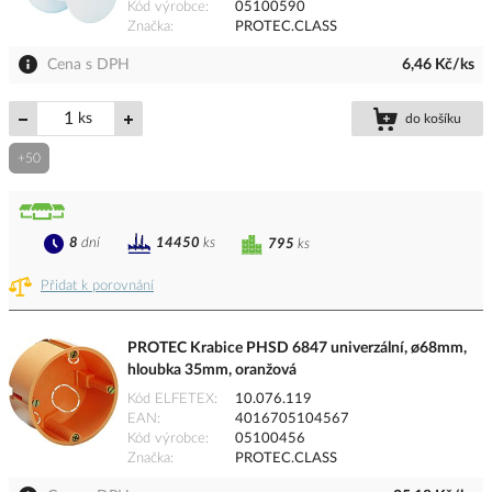
Kód výrobce
05100590
Značka
PROTEC.CLASS
Cena s DPH
6,46 Kč/ks
ks
do košíku
+50
8
dní
14450
ks
795
ks
Přidat k porovnání
PROTEC Krabice PHSD 6847 univerzální, ø68mm,
hloubka 35mm, oranžová
Kód ELFETEX
10.076.119
EAN
4016705104567
Kód výrobce
05100456
Značka
PROTEC.CLASS