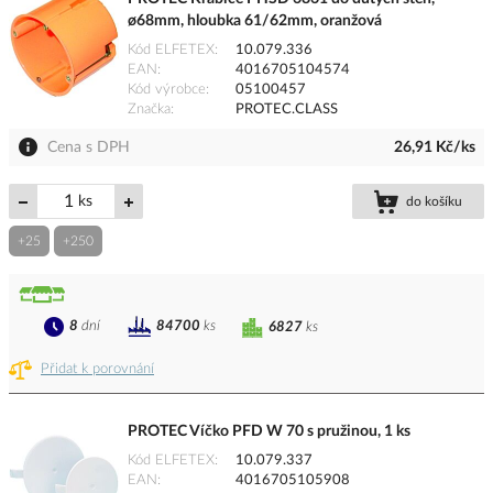
ø68mm, hloubka 61/62mm, oranžová
Kód ELFETEX
10.079.336
EAN
4016705104574
Kód výrobce
05100457
Značka
PROTEC.CLASS
Cena s DPH
26,91 Kč/ks
ks
do košíku
+25
+250
8
dní
84700
ks
6827
ks
Přidat k porovnání
PROTEC Víčko PFD W 70 s pružinou, 1 ks
Kód ELFETEX
10.079.337
EAN
4016705105908