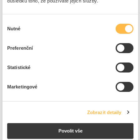
důsledku toho, že používáte jejich služby.
+50
Výběr
Nutné
8
dní
29144
ks
290
ks
souhlasu
Přidat k porovnání
Preferenční
PROTEC Víčko PFD W 60 s pružinou
Statistické
Kód ELFETEX
10.075.052
EAN
4016705104598
Kód výrobce
05100459
Značka
PROTEC.CLASS
Marketingové
Cena s DPH
6,46 Kč/ks
ks
do košíku
Zobrazit detaily
+50
Povolit vše