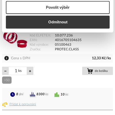
8
dní
24200
ks
66
ks
Povolit výběr
Přidat k porovnání
Odmítnout
PROTEC Rámeček PPAR 6024 R nástavný 24mm
Kód ELFETEX
10.077.236
EAN
4016705104635
Kód výrobce
05100463
Značka
PROTEC.CLASS
Cena s DPH
12,33 Kč/ks
ks
do košíku
+50
8
dní
8300
ks
10
ks
Přidat k porovnání