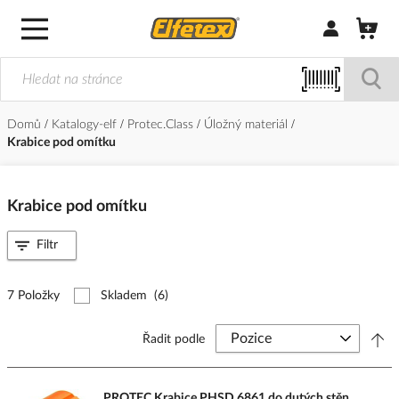
Přihlásit/Regi
Domů
Katalogy-elf
Protec.Class
Úložný materiál
Krabice pod omítku
Krabice pod omítku
Filtr
7 Položky
Skladem
(6)
Řadit podle
PROTEC Krabice PHSD 6861 do dutých stěn,