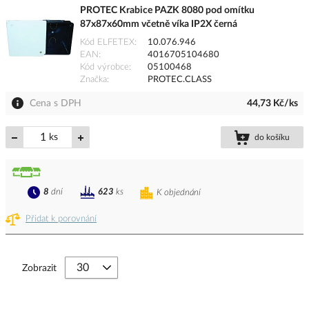
PROTEC Krabice PAZK 8080 pod omítku
87x87x60mm včetně víka IP2X černá
Kód ELFETEX
10.076.946
EAN
4016705104680
Kód výrobce
05100468
Značka
PROTEC.CLASS
Cena s DPH
44,73 Kč/ks
ks
do košíku
8
dní
623
ks
K objednání
Přidat k porovnání
Zobrazit