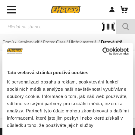
Přihlásit/Regi
Domů
Katalogy-elf
Protec.Class
Úložný materiál
Datové sítě
Datové sítě
Tato webová stránka používá cookies
Filtr
K personalizaci obsahu a reklam, poskytování funkcí
sociálních médií a analýze naší návštěvnosti využíváme
soubory cookie. Informace o tom, jak náš web používáte,
Nepodařilo se nalést žádné produkty
sdílíme se svými partnery pro sociální média, inzerci a
analýzy. Partneři tyto údaje mohou zkombinovat s dalšími
informacemi, které jste jim poskytli nebo které získali v
důsledku toho, že používáte jejich služby.