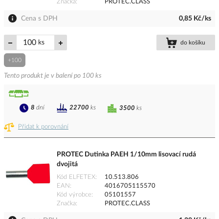
Značka
PROTEC.CLASS
Cena s DPH
0,85 Kč/ks
ks
do košíku
+100
Tento produkt je v balení po 100 ks
8
dní
22700
ks
3500
ks
Přidat k porovnání
PROTEC Dutinka PAEH 1/10mm lisovací rudá
dvojitá
Kód ELFETEX
10.513.806
EAN
4016705115570
Kód výrobce
05101557
Značka
PROTEC.CLASS