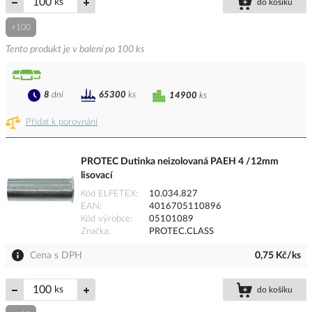
ks
do košíku
+100
Tento produkt je v balení po 100 ks
8
dní
65300
ks
14900
ks
Přidat k porovnání
PROTEC Dutinka neizolovaná PAEH 4 /12mm
lisovací
Kód ELFETEX
10.034.827
EAN
4016705110896
Kód výrobce
05101089
Značka
PROTEC.CLASS
Cena s DPH
0,75 Kč/ks
ks
do košíku