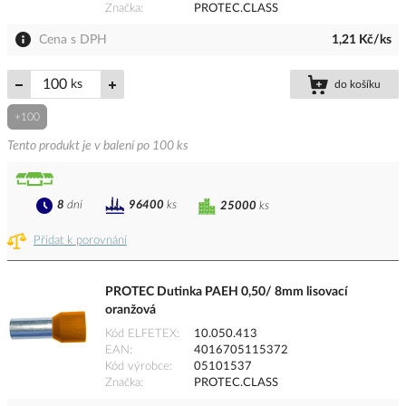
Značka
PROTEC.CLASS
Cena s DPH
1,21 Kč/ks
ks
do košíku
+100
Tento produkt je v balení po 100 ks
8
dní
96400
ks
25000
ks
Přidat k porovnání
PROTEC Dutinka PAEH 0,50/ 8mm lisovací
oranžová
Kód ELFETEX
10.050.413
EAN
4016705115372
Kód výrobce
05101537
Značka
PROTEC.CLASS