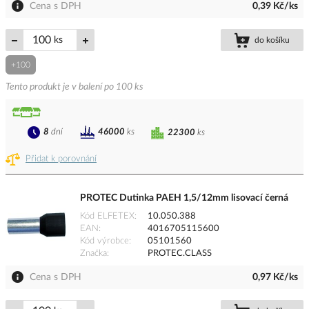
Cena s DPH
0,39 Kč/ks
ks
do košíku
+100
Tento produkt je v balení po 100 ks
8
dní
46000
ks
22300
ks
Přidat k porovnání
PROTEC Dutinka PAEH 1,5/12mm lisovací černá
Kód ELFETEX
10.050.388
EAN
4016705115600
Kód výrobce
05101560
Značka
PROTEC.CLASS
Cena s DPH
0,97 Kč/ks