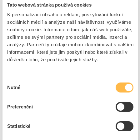
Tato webová stránka používá cookies
K personalizaci obsahu a reklam, poskytování funkcí
8
dní
102600
ks
8600
ks
sociálních médií a analýze naší návštěvnosti využíváme
soubory cookie. Informace o tom, jak náš web používáte,
Přidat k porovnání
sdílíme se svými partnery pro sociální média, inzerci a
analýzy. Partneři tyto údaje mohou zkombinovat s dalšími
PROTEC Dutinka PAEH 1/ 8mm lisovací rudá
informacemi, které jste jim poskytli nebo které získali v
Kód ELFETEX
10.050.382
důsledku toho, že používáte jejich služby.
EAN
4016705115495
Kód výrobce
05101549
Značka
PROTEC.CLASS
Výběr
Cena s DPH
0,39 Kč/ks
Nutné
souhlasu
ks
do košíku
Preferenční
+100
Tento produkt je v balení po 100 ks
Statistické
8
dní
183500
ks