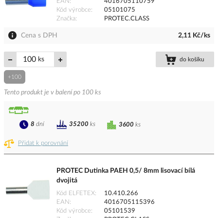
EAN
4016705110759
Kód výrobce
05101075
Značka
PROTEC.CLASS
Cena s DPH
2,11 Kč/ks
ks
do košíku
+100
Tento produkt je v balení po 100 ks
8
dní
35200
ks
3600
ks
Přidat k porovnání
PROTEC Dutinka PAEH 0,5/ 8mm lisovací bílá
dvojitá
Kód ELFETEX
10.410.266
EAN
4016705115396
Kód výrobce
05101539