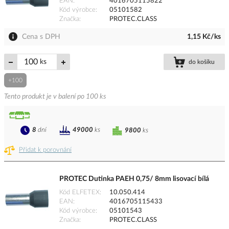
EAN
4016705115822
Kód výrobce
05101582
Značka
PROTEC.CLASS
Cena s DPH
1,15 Kč/ks
ks
do košíku
+100
Tento produkt je v balení po 100 ks
8
dní
49000
ks
9800
ks
Přidat k porovnání
PROTEC Dutinka PAEH 0,75/ 8mm lisovací bílá
Kód ELFETEX
10.050.414
EAN
4016705115433
Kód výrobce
05101543
Značka
PROTEC.CLASS