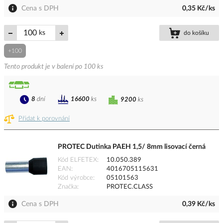
Cena s DPH
0,35 Kč/ks
ks
do košíku
+100
Tento produkt je v balení po 100 ks
8
dní
16600
ks
9200
ks
Přidat k porovnání
PROTEC Dutinka PAEH 1,5/ 8mm lisovací černá
Kód ELFETEX
10.050.389
EAN
4016705115631
Kód výrobce
05101563
Značka
PROTEC.CLASS
Cena s DPH
0,39 Kč/ks