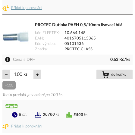
Přidat k porovnání
PROTEC Dutinka PAEH 0,5/10mm lisovací bílá
Kód ELFETEX
10.664.148
EAN
4016705115365
Kód výrobce
05101536
Značka
PROTEC.CLASS
Cena s DPH
0,63 Kč/ks
ks
do košíku
+100
Tento produkt je v balení po 100 ks
8
dní
30700
ks
5500
ks
Přidat k porovnání