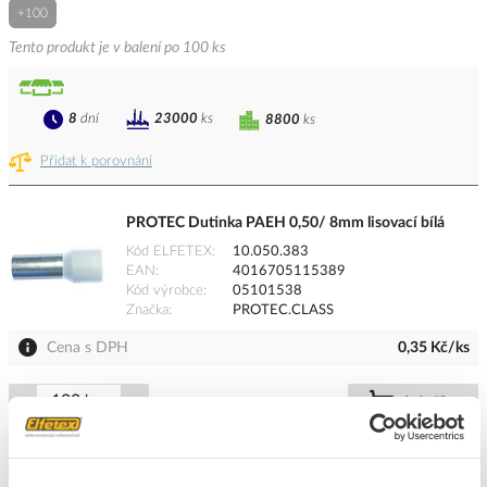
+100
Tento produkt je v balení po 100 ks
8
dní
23000
ks
8800
ks
Přidat k porovnání
PROTEC Dutinka PAEH 0,50/ 8mm lisovací bílá
Kód ELFETEX
10.050.383
EAN
4016705115389
Kód výrobce
05101538
Značka
PROTEC.CLASS
Cena s DPH
0,35 Kč/ks
ks
do košíku
+100
Tento produkt je v balení po 100 ks