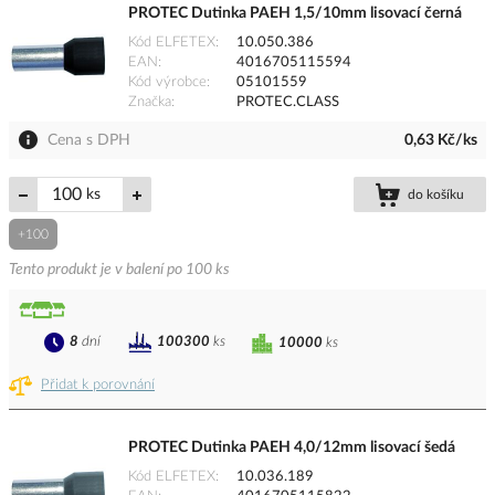
PROTEC Dutinka PAEH 1,5/10mm lisovací černá
Kód ELFETEX
10.050.386
EAN
4016705115594
Kód výrobce
05101559
Značka
PROTEC.CLASS
Cena s DPH
0,63 Kč/ks
ks
do košíku
+100
Tento produkt je v balení po 100 ks
8
dní
100300
ks
10000
ks
Přidat k porovnání
PROTEC Dutinka PAEH 4,0/12mm lisovací šedá
Kód ELFETEX
10.036.189