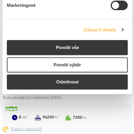
8200
ks
Marketingové
Přidat k porovnání
PROTEC Dutinka PAEH 2,5/ 8mm lisovací modrá
Zobrazit detaily
Kód ELFETEX
10.050.392
EAN
4016705115754
Povolit vše
Kód výrobce
05101575
Značka
PROTEC.CLASS
Cena s DPH
0,48 Kč/ks
Povolit výběr
ks
do košíku
Odmítnout
+100
Tento produkt je v balení po 100 ks
8
dní
96200
ks
7300
ks
Přidat k porovnání