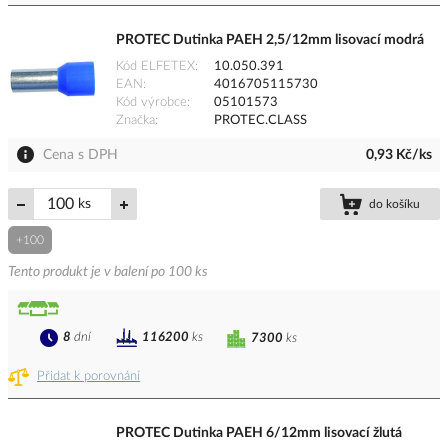
PROTEC Dutinka PAEH 2,5/12mm lisovací modrá
Kód ELFETEX
10.050.391
EAN
4016705115730
Kód výrobce
05101573
Značka
PROTEC.CLASS
Cena s DPH
0,93 Kč/ks
ks
do košíku
+100
Tento produkt je v balení po 100 ks
8
dní
116200
ks
7300
ks
Přidat k porovnání
PROTEC Dutinka PAEH 6/12mm lisovací žlutá