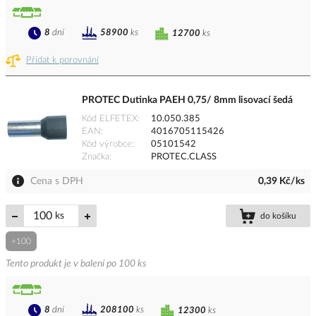
8
dní
58900
ks
12700
ks
Přidat k porovnání
PROTEC Dutinka PAEH 0,75/ 8mm lisovací šedá
Kód ELFETEX
10.050.385
EAN
4016705115426
Kód výrobce
05101542
Značka
PROTEC.CLASS
Cena s DPH
0,39 Kč/ks
ks
do košíku
+100
Tento produkt je v balení po 100 ks
8
dní
208100
ks
12300
ks