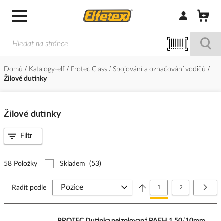
Přihlásit/Regi
Domů
Katalogy-elf
Protec.Class
Spojování a označování vodičů
Žilové dutinky
Žilové dutinky
Filtr
58 Položky
Skladem
(53)
Stránka
Právě si prohlížíte stránk
Stránka
Strá
Další
Řadit podle
1
2
PROTEC Dutinka neizolovaná PAEH 1,50/10mm