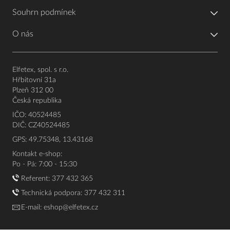
Souhrn podmínek
O nás
Elfetex, spol. s r.o.
Hřbitovní 31a
Plzeň 312 00
Česká republika
IČO: 40524485
DIČ: CZ40524485
GPS: 49.75348, 13.43168
Kontakt e-shop:
Po - Pá: 7:00 - 15:30
Referent:
377 432 365
Technická podpora: 377 432 311
E-mail:
eshop@elfetex.cz