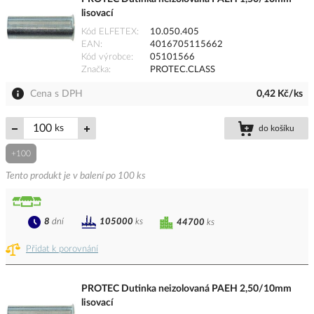
lisovací
Kód ELFETEX
10.050.405
EAN
4016705115662
Kód výrobce
05101566
Značka
PROTEC.CLASS
Cena s DPH
0,42 Kč/ks
ks
do košíku
+100
Tento produkt je v balení po 100 ks
8
dní
105000
ks
44700
ks
Přidat k porovnání
PROTEC Dutinka neizolovaná PAEH 2,50/10mm
lisovací