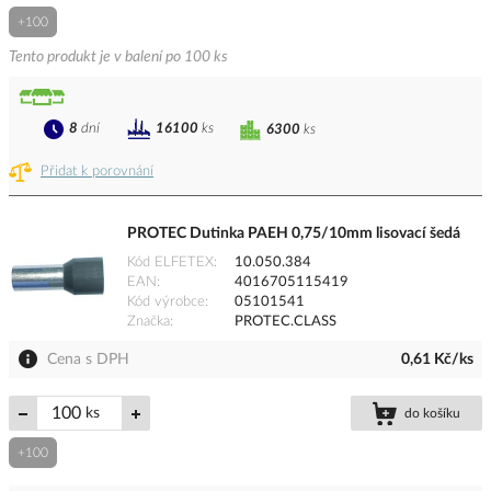
+100
Tento produkt je v balení po 100 ks
8
dní
16100
ks
6300
ks
Přidat k porovnání
PROTEC Dutinka PAEH 0,75/10mm lisovací šedá
Kód ELFETEX
10.050.384
EAN
4016705115419
Kód výrobce
05101541
Značka
PROTEC.CLASS
Cena s DPH
0,61 Kč/ks
ks
do košíku
+100