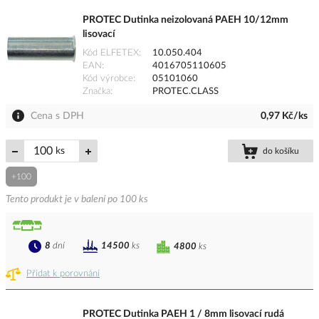
PROTEC Dutinka neizolovaná PAEH 10/12mm
lisovací
Kód ELFETEX
10.050.404
EAN
4016705110605
Kód výrobce
05101060
Značka
PROTEC.CLASS
Cena s DPH
0,97 Kč/ks
ks
do košíku
+100
Tento produkt je v balení po 100 ks
8
dní
14500
ks
4800
ks
Přidat k porovnání
PROTEC Dutinka PAEH 1 / 8mm lisovací rudá