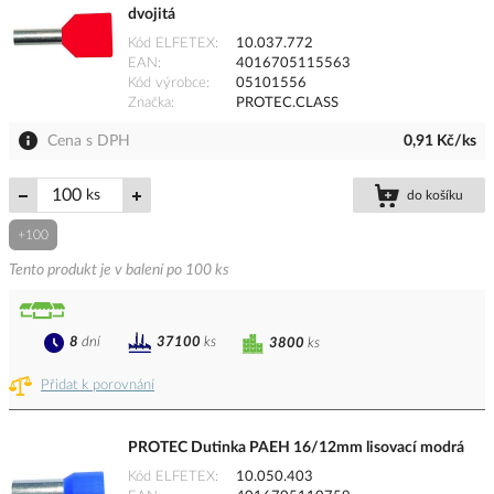
dvojitá
Kód ELFETEX
10.037.772
EAN
4016705115563
Kód výrobce
05101556
Značka
PROTEC.CLASS
Cena s DPH
0,91 Kč/ks
ks
do košíku
+100
Tento produkt je v balení po 100 ks
8
dní
37100
ks
3800
ks
Přidat k porovnání
PROTEC Dutinka PAEH 16/12mm lisovací modrá
Kód ELFETEX
10.050.403