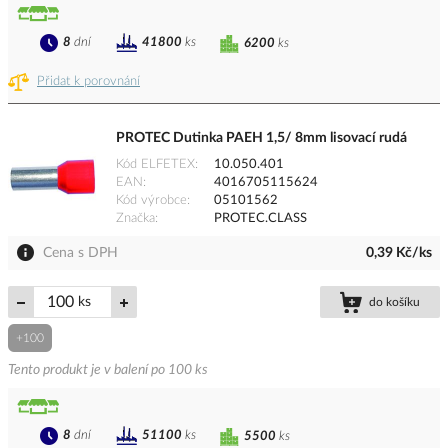
8
dní
41800
ks
6200
ks
Přidat k porovnání
PROTEC Dutinka PAEH 1,5/ 8mm lisovací rudá
Kód ELFETEX
10.050.401
EAN
4016705115624
Kód výrobce
05101562
Značka
PROTEC.CLASS
Cena s DPH
0,39 Kč/ks
ks
do košíku
+100
Tento produkt je v balení po 100 ks
8
dní
51100
ks
5500
ks