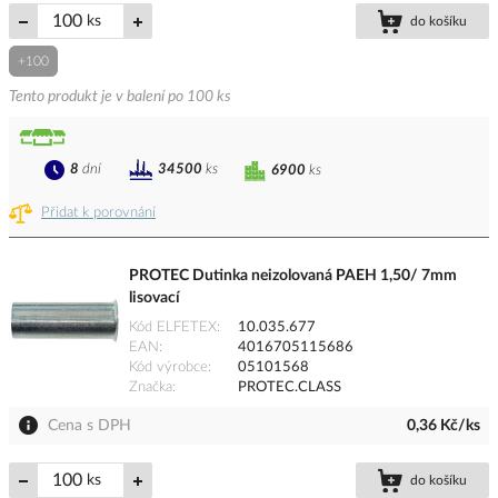
ks
do košíku
+100
Tento produkt je v balení po 100 ks
8
dní
34500
ks
6900
ks
Přidat k porovnání
PROTEC Dutinka neizolovaná PAEH 1,50/ 7mm
lisovací
Kód ELFETEX
10.035.677
EAN
4016705115686
Kód výrobce
05101568
Značka
PROTEC.CLASS
Cena s DPH
0,36 Kč/ks
ks
do košíku