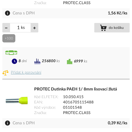
Značka
PROTEC.CLASS
Cena s DPH
1,56 Kč/ks
ks
do košíku
+100
8
dní
256800
ks
6999
ks
Přidat k porovnání
PROTEC Dutinka PAEH 1/ 8mm lisovací žlutá
Kód ELFETEX
10.050.415
EAN
4016705115488
Kód výrobce
05101548
Značka
PROTEC.CLASS
Cena s DPH
0,39 Kč/ks