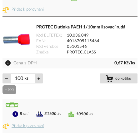
Přidat k porovnání
PROTEC Dutinka PAEH 1/10mm lisovací rudá
Kód ELFETEX
10.036.049
EAN
4016705115464
Kód výrobce
05101546
Značka
PROTEC.CLASS
Cena s DPH
0,67 Kč/ks
ks
do košíku
+100
8
dní
31600
ks
10900
ks
Přidat k porovnání