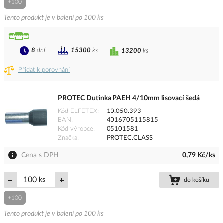
+100
Tento produkt je v balení po 100 ks
8
dní
15300
ks
13200
ks
Přidat k porovnání
PROTEC Dutinka PAEH 4/10mm lisovací šedá
Kód ELFETEX
10.050.393
EAN
4016705115815
Kód výrobce
05101581
Značka
PROTEC.CLASS
Cena s DPH
0,79 Kč/ks
ks
do košíku
+100
Tento produkt je v balení po 100 ks