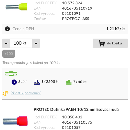
Kód ELFETEX
10.572.324
EAN
4016705110919
Kód výrobce
05101091
Značka
PROTEC.CLASS
Cena s DPH
1,21 Kč/ks
ks
do košíku
+100
Tento produkt je v balení po 100 ks
8
dní
142200
ks
7100
ks
Přidat k porovnání
PROTEC Dutinka PAEH 10/12mm lisovací rudá
Kód ELFETEX
10.050.402
EAN
4016705110575
Kód výrobce
05101057