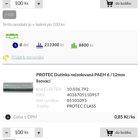
ks
do košíku
+100
Tento produkt je v balení po 100 ks
8
dní
213300
ks
8800
ks
Přidat k porovnání
PROTEC Dutinka neizolovaná PAEH 6 /12mm
lisovací
Kód ELFETEX
10.036.792
EAN
4016705110957
Kód výrobce
05101095
Značka
PROTEC.CLASS
Cena s DPH
0,85 Kč/ks
ks
do košíku