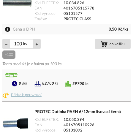
Kód ELFETEX
10.034.826
EAN
4016705115778
Kód výrobce
05101577
Značka
PROTEC.CLASS
Cena s DPH
0,50 Kč/ks
ks
do košíku
+100
Tento produkt je v balení po 100 ks
8
dní
82700
ks
39700
ks
Přidat k porovnání
PROTEC Dutinka PAEH 6/12mm lisovací černá
Kód ELFETEX
10.050.394
EAN
4016705110926
Kód výrobce
05101092