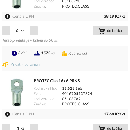
Kód výrobce
05103790
Značka
PROTEC.CLASS
Cena s DPH
38,19 Kč/ks
ks
do košíku
Tento produkt je v balení po 50 ks
8
dní
1572
ks
K objednání
Přidat k porovnání
PROTEC Oko 16x 6 PRKS
Kód ELFETEX
11.626.165
EAN
4016705137824
Kód výrobce
05103782
Značka
PROTEC.CLASS
Cena s DPH
17,68 Kč/ks
ks
do košíku