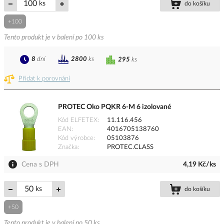
ks
do košíku
+100
Tento produkt je v balení po 100 ks
8
dní
2800
ks
295
ks
Přidat k porovnání
PROTEC Oko PQKR 6-M 6 izolované
Kód ELFETEX
11.116.456
EAN
4016705138760
Kód výrobce
05103876
Značka
PROTEC.CLASS
Cena s DPH
4,19 Kč/ks
ks
do košíku
+50
Tento produkt je v balení po 50 ks