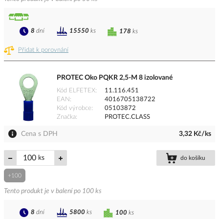
8
dní
15550
ks
178
ks
Přidat k porovnání
PROTEC Oko PQKR 2,5-M 8 izolované
Kód ELFETEX
11.116.451
EAN
4016705138722
Kód výrobce
05103872
Značka
PROTEC.CLASS
Cena s DPH
3,32 Kč/ks
ks
do košíku
+100
Tento produkt je v balení po 100 ks
8
dní
5800
ks
100
ks