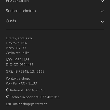
Pro zákazníky
Souhrn podmínek
O nás
Elfetex, spol. s r.o.
Hřbitovní 31a
Plzeň 312 00
Česká republika
IČO: 40524485
DIČ: CZ40524485
GPS: 49.75348, 13.43168
Kontakt e-shop:
Po - Pá: 7:00 - 15:30
Referent:
377 432 365
Technická podpora: 377 432 311
E-mail:
eshop@elfetex.cz