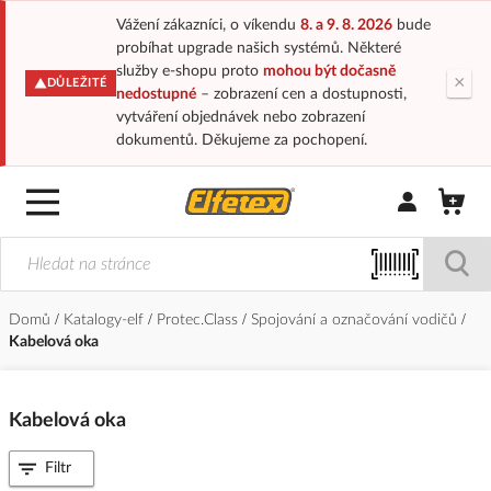
Vážení zákazníci, o víkendu
8. a 9. 8. 2026
bude
probíhat upgrade našich systémů. Některé
služby e-shopu proto
mohou být dočasně
×
DŮLEŽITÉ
nedostupné
– zobrazení cen a dostupnosti,
vytváření objednávek nebo zobrazení
dokumentů. Děkujeme za pochopení.
Přihlásit/Regi
Domů
Katalogy-elf
Protec.Class
Spojování a označování vodičů
Kabelová oka
Kabelová oka
Filtr