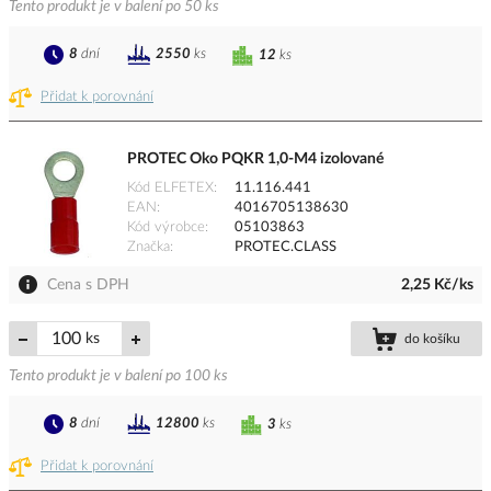
Tento produkt je v balení po 50 ks
8
dní
2550
ks
12
ks
Přidat k porovnání
PROTEC Oko PQKR 1,0-M4 izolované
Kód ELFETEX
11.116.441
EAN
4016705138630
Kód výrobce
05103863
Značka
PROTEC.CLASS
Cena s DPH
2,25 Kč/ks
ks
do košíku
Tento produkt je v balení po 100 ks
8
dní
12800
ks
3
ks
Přidat k porovnání