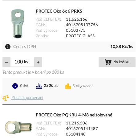
PROTEC Oko 6x 6 PRKS
Kód ELFETEX
11.626.166
EAN
4016705137756
Kód výrobce
05103775
Značka
PROTEC.CLASS
Cena s DPH
10,88 Kč/ks
ks
do košíku
Tento produkt je v balení po 100 ks
8
dní
2300
ks
K objednání
Přidat k porovnání
PROTEC Oko PQKRU 4-M8 neizolované
Kód ELFETEX
11.216.506
EAN
4016705141487
Kód výrobce
05104148