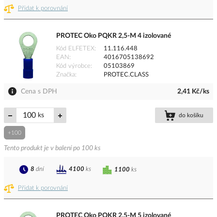
Přidat k porovnání
PROTEC Oko PQKR 2,5-M 4 izolované
Kód ELFETEX
11.116.448
EAN
4016705138692
Kód výrobce
05103869
Značka
PROTEC.CLASS
Cena s DPH
2,41 Kč/ks
ks
do košíku
+100
Tento produkt je v balení po 100 ks
8
dní
4100
ks
1100
ks
Přidat k porovnání
PROTEC Oko PQKR 2,5-M 5 izolované