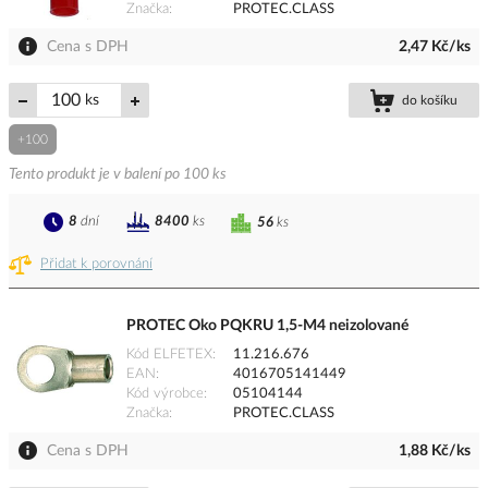
Značka
PROTEC.CLASS
Cena s DPH
2,47 Kč/ks
ks
do košíku
+100
Tento produkt je v balení po 100 ks
8
dní
8400
ks
56
ks
Přidat k porovnání
PROTEC Oko PQKRU 1,5-M4 neizolované
Kód ELFETEX
11.216.676
EAN
4016705141449
Kód výrobce
05104144
Značka
PROTEC.CLASS
Cena s DPH
1,88 Kč/ks