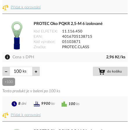
Přidat k porovnání
PROTEC Oko PQKR 2,5-M 6 izolované
Kód ELFETEX
11.116.450
EAN
4016705138715
Kód výrobce
05103871
Značka
PROTEC.CLASS
Cena s DPH
2,96 Kč/ks
ks
do košíku
+100
Tento produkt je v balení po 100 ks
8
dní
9900
ks
100
ks
Přidat k porovnání