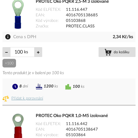
PROTEC Oko PQKR 2,5-M 3 izolované
Kód ELFETEX
11.116.447
EAN
4016705138685
Kód výrobce
05103868
Značka
PROTEC.CLASS
Cena s DPH
2,34 Kč/ks
ks
do košíku
+100
Tento produkt je v balení po 100 ks
8
dní
1200
ks
100
ks
Přidat k porovnání
PROTEC Oko PQKR 1,0-M5 izolované
Kód ELFETEX
11.116.442
EAN
4016705138647
Kód výrobce
05103864