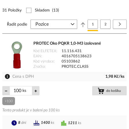
31 Položky
Skladem
(13)
Stránka
Právě si prohlížíte stránk
Stránka
Strá
Další
Řadit podle
1
2
PROTEC Oko PQKR 1,0-M3 izolované
Kód ELFETEX
11.116.431
EAN
4016705138623
Kód výrobce
05103862
Značka
PROTEC.CLASS
Cena s DPH
1,98 Kč/ks
ks
do košíku
+100
Tento produkt je v balení po 100 ks
8
dní
1400
ks
1211
ks