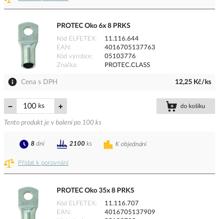
PROTEC Oko 6x 8 PRKS
Kód ELFETEX
11.116.644
EAN
4016705137763
Kód výrobce
05103776
Značka
PROTEC.CLASS
Cena s DPH
12,25 Kč/ks
ks
do košíku
Tento produkt je v balení po 100 ks
8
dní
2100
ks
K objednání
Přidat k porovnání
PROTEC Oko 35x 8 PRKS
Kód ELFETEX
11.116.707
EAN
4016705137909