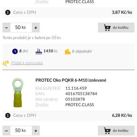
Značka
PROTEC.CLASS
Cena s DPH
3,87 Kč/ks
ks
do košíku
Tento produkt je v balení po 50 ks
8
dní
1450
ks
K objednání
Přidat k porovnání
PROTEC Oko PQKR 6-M10 izolované
Kód ELFETEX
11.116.459
EAN
4016705138784
Kód výrobce
05103878
Značka
PROTEC.CLASS
Cena s DPH
6,28 Kč/ks
ks
do košíku