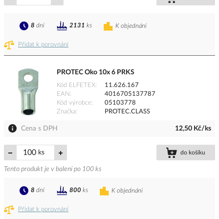
8
dní
2131
ks
K objednání
Přidat k porovnání
PROTEC Oko 10x 6 PRKS
Kód ELFETEX
11.626.167
EAN
4016705137787
Kód výrobce
05103778
Značka
PROTEC.CLASS
Cena s DPH
12,50 Kč/ks
ks
do košíku
Tento produkt je v balení po 100 ks
8
dní
800
ks
K objednání
Přidat k porovnání