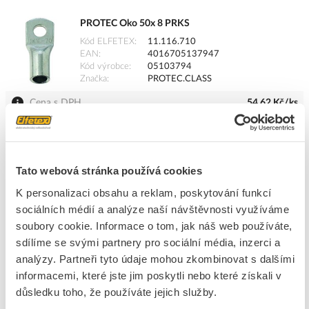
PROTEC Oko 50x 8 PRKS
Kód ELFETEX
11.116.710
EAN
4016705137947
Kód výrobce
05103794
Značka
PROTEC.CLASS
Cena s DPH
54,62 Kč/ks
ks
do košíku
Tato webová stránka používá cookies
8
dní
1285
ks
K objednání
K personalizaci obsahu a reklam, poskytování funkcí
Přidat k porovnání
sociálních médií a analýze naší návštěvnosti využíváme
soubory cookie. Informace o tom, jak náš web používáte,
sdílíme se svými partnery pro sociální média, inzerci a
PROTEC Oko 25x10 PRKS
analýzy. Partneři tyto údaje mohou zkombinovat s dalšími
Kód ELFETEX
11.116.706
EAN
4016705137886
informacemi, které jste jim poskytli nebo které získali v
Kód výrobce
05103788
důsledku toho, že používáte jejich služby.
Značka
PROTEC.CLASS