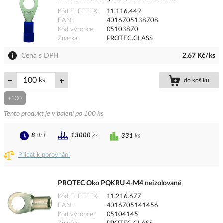
Kód ELFETEX
11.116.449
EAN
4016705138708
Kód výrobce
05103870
Značka
PROTEC.CLASS
Cena s DPH
2,67 Kč/ks
ks
do košíku
+100
Tento produkt je v balení po 100 ks
8
dní
13000
ks
331
ks
Přidat k porovnání
PROTEC Oko PQKRU 4-M4 neizolované
Kód ELFETEX
11.216.677
EAN
4016705141456
Kód výrobce
05104145