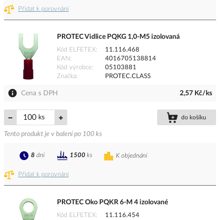
Přidat k porovnání
PROTEC Vidlice PQKG 1,0-M5 izolovaná
Kód ELFETEX
11.116.468
EAN
4016705138814
Kód výrobce
05103881
Značka
PROTEC.CLASS
Cena s DPH
2,57 Kč/ks
ks
do košíku
Tento produkt je v balení po 100 ks
8
dní
1500
ks
K objednání
Přidat k porovnání
PROTEC Oko PQKR 6-M 4 izolované
Kód ELFETEX
11.116.454