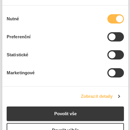
Cena s DPH
27,35 Kč/ks
Výběr
Nutné
souhlasu
ks
do košíku
Preferenční
8
dní
1076
ks
K objednání
Přidat k porovnání
Statistické
PROTEC Oko 25x 8 PRKS
Kód ELFETEX
11.116.704
Marketingové
EAN
4016705137879
Kód výrobce
05103787
Značka
PROTEC.CLASS
Zobrazit detaily
Cena s DPH
26,28 Kč/ks
ks
do košíku
Povolit vše
8
dní
1229
ks
K objednání