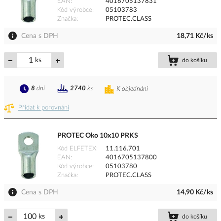
EAN
4016705137831
Kód výrobce
05103783
Značka
PROTEC.CLASS
Cena s DPH
18,71 Kč/ks
ks
do košíku
8
dní
2740
ks
K objednání
Přidat k porovnání
PROTEC Oko 10x10 PRKS
Kód ELFETEX
11.116.701
EAN
4016705137800
Kód výrobce
05103780
Značka
PROTEC.CLASS
Cena s DPH
14,90 Kč/ks
ks
do košíku