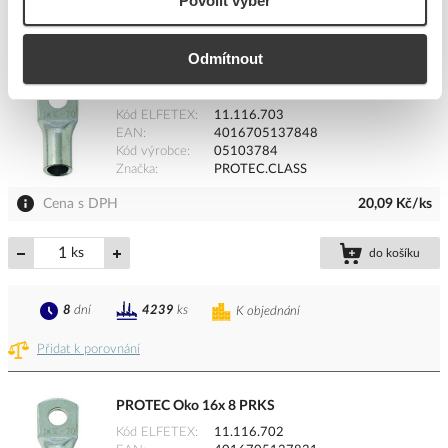
Povolit výběr
Přidat k porovnání
Odmítnout
PROTEC Oko 16x10 PRKS
Kód ELFETEX
11.116.703
EAN
4016705137848
Kód výrobce
05103784
Značka
PROTEC.CLASS
Cena s DPH
20,09 Kč/ks
ks
do košíku
8
dní
4239
ks
K objednání
Přidat k porovnání
PROTEC Oko 16x 8 PRKS
Kód ELFETEX
11.116.702