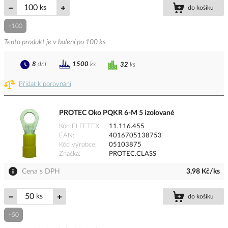
ks
do košíku
+100
Tento produkt je v balení po 100 ks
8
dní
1500
ks
32
ks
Přidat k porovnání
PROTEC Oko PQKR 6-M 5 izolované
Kód ELFETEX
11.116.455
EAN
4016705138753
Kód výrobce
05103875
Značka
PROTEC.CLASS
Cena s DPH
3,98 Kč/ks
ks
do košíku
+50