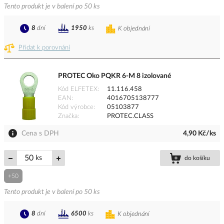
Tento produkt je v balení po 50 ks
8
dní
1950
ks
K objednání
Přidat k porovnání
PROTEC Oko PQKR 6-M 8 izolované
Kód ELFETEX
11.116.458
EAN
4016705138777
Kód výrobce
05103877
Značka
PROTEC.CLASS
Cena s DPH
4,90 Kč/ks
ks
do košíku
+50
Tento produkt je v balení po 50 ks
8
dní
6500
ks
K objednání