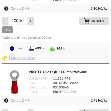
Značka
PROTEC.CLASS
Cena s DPH
3,10 Kč/ks
ks
do košíku
+100
Tento produkt je v balení po 100 ks
8
dní
600
ks
305
ks
Přidat k porovnání
PROTEC Oko PQKR 1,0-M6 izolované
Kód ELFETEX
11.116.443
EAN
4016705138654
Kód výrobce
05103865
Značka
PROTEC.CLASS
Cena s DPH
2,73 Kč/ks