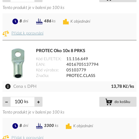
Tento produkt je v balení po 100 ks
8
dní
486
ks
K objednání
Přidat k porovnání
PROTEC Oko 10x 8 PRKS
Kód ELFETEX
11.116.649
EAN
4016705137794
Kód výrobce
05103779
Značka
PROTEC.CLASS
Cena s DPH
13,78 Kč/ks
ks
do košíku
Tento produkt je v balení po 100 ks
8
dní
3300
ks
K objednání
Přidat k porovnání