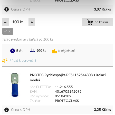
Značka
PROTEC.CLASS
Cena s DPH
3,07 Kč/ks
ks
do košíku
+100
Tento produkt je v balení po 100 ks
8
dní
600
ks
K objednání
Přidat k porovnání
PROTEC Rychlospojka PFSI 1525/4808 s izolací
modrá
Kód ELFETEX
11.216.555
EAN
4016705142095
Kód výrobce
05104209
Značka
PROTEC.CLASS
Cena s DPH
3,25 Kč/ks