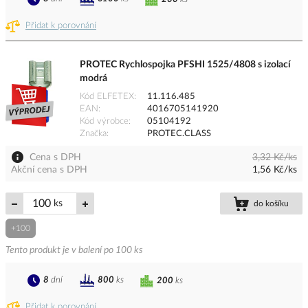
Přidat k porovnání
PROTEC Rychlospojka PFSHI 1525/4808 s izolací
modrá
Kód ELFETEX
11.116.485
EAN
4016705141920
Kód výrobce
05104192
Značka
PROTEC.CLASS
Cena s DPH
3,32 Kč/ks
Akční cena s DPH
1,56 Kč/ks
ks
do košíku
+100
Tento produkt je v balení po 100 ks
8
dní
800
ks
200
ks
Přidat k porovnání