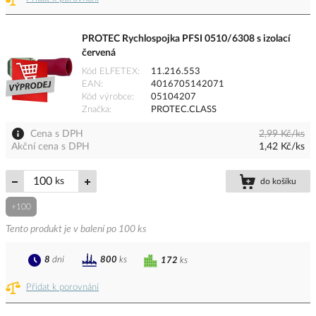
PROTEC Rychlospojka PFSI 0510/6308 s izolací
červená
Kód ELFETEX
11.216.553
EAN
4016705142071
Kód výrobce
05104207
Značka
PROTEC.CLASS
Cena s DPH
2,99 Kč/ks
Akční cena s DPH
1,42 Kč/ks
ks
do košíku
+100
Tento produkt je v balení po 100 ks
8
dní
800
ks
172
ks
Přidat k porovnání