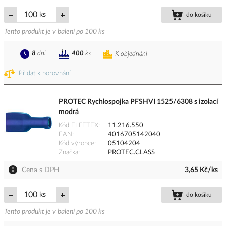
ks
do košíku
Tento produkt je v balení po 100 ks
8
dní
400
ks
K objednání
Přidat k porovnání
PROTEC Rychlospojka PFSHVI 1525/6308 s izolací
modrá
Kód ELFETEX
11.216.550
EAN
4016705142040
Kód výrobce
05104204
Značka
PROTEC.CLASS
Cena s DPH
3,65 Kč/ks
ks
do košíku
Tento produkt je v balení po 100 ks