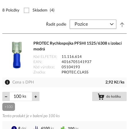
8 Položky
Skladem
(4)
Řadit podle
PROTEC Rychlospojka PFSHI 1525/6308 s izolací
modrá
Kód ELFETEX
11.116.614
EAN
4016705141937
Kód výrobce
05104193
Značka
PROTEC.CLASS
Cena s DPH
2,92 Kč/ks
ks
do košíku
+100
Tento produkt je v balení po 100 ks
8
dní
6100
ks
200
ks