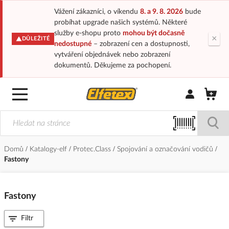
Vážení zákazníci, o víkendu
8. a 9. 8. 2026
bude
probíhat upgrade našich systémů. Některé
služby e-shopu proto
mohou být dočasně
×
DŮLEŽITÉ
nedostupné
– zobrazení cen a dostupnosti,
vytváření objednávek nebo zobrazení
dokumentů. Děkujeme za pochopení.
Přihlásit/Regi
Domů
Katalogy-elf
Protec.Class
Spojování a označování vodičů
Fastony
Fastony
Filtr