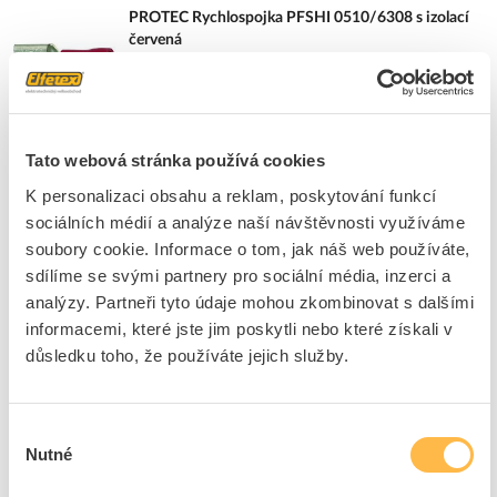
PROTEC Rychlospojka PFSHI 0510/6308 s izolací
červená
Kód ELFETEX
11.116.483
EAN
4016705141883
Kód výrobce
05104188
Značka
PROTEC.CLASS
Tato webová stránka používá cookies
Cena s DPH
2,78 Kč/ks
K personalizaci obsahu a reklam, poskytování funkcí
sociálních médií a analýze naší návštěvnosti využíváme
ks
do košíku
soubory cookie. Informace o tom, jak náš web používáte,
+100
sdílíme se svými partnery pro sociální média, inzerci a
Tento produkt je v balení po 100 ks
analýzy. Partneři tyto údaje mohou zkombinovat s dalšími
informacemi, které jste jim poskytli nebo které získali v
8
dní
5900
ks
151
ks
důsledku toho, že používáte jejich služby.
Přidat k porovnání
Výběr
PROTEC Rychlospojka PFSHVI 0510/4808 s izolací
Nutné
souhlasu
červená