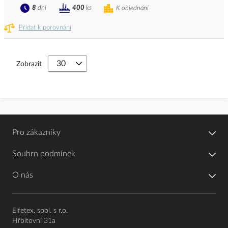
8
dní
400
ks
K objednání
Přidat k porovnání
Zobrazit
Pro zákazníky
Souhrn podmínek
O nás
Elfetex, spol. s r.o.
Hřbitovní 31a