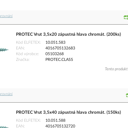
orovnání
PROTEC Vrut 3,5x20 zápustná hlava chromát. (200ks)
Kód ELFETEX
10.051.583
EAN
4016705132683
Kód výrobce
05103268
Značka
PROTEC.CLASS
Tento produkt 
orovnání
PROTEC Vrut 3,5x40 zápustná hlava chromát. (150ks)
Kód ELFETEX
10.051.588
EAN
4016705132720