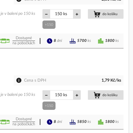
je v balení po 150 ks
ks
do košíku
+150
Dostupné
8
dní
1800
ks
5700
ks
na pobočkách
Cena s DPH
1,79 Kč/ks
je v balení po 150 ks
ks
do košíku
+150
Dostupné
8
dní
1800
ks
5850
ks
na pobočkách