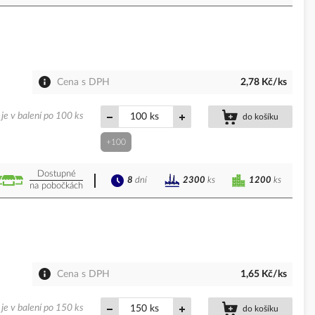
Cena s DPH
2,78 Kč/ks
je v balení po 100 ks
ks
do košíku
+100
Dostupné
8
dní
1200
ks
2300
ks
na pobočkách
Cena s DPH
1,65 Kč/ks
je v balení po 150 ks
ks
do košíku