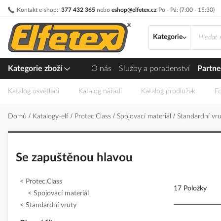
Přejít
Kontakt e-shop:
377 432 365
nebo
eshop@elfetex.cz
Po - Pá: (7:00 - 15:30)
na
obsah
Kategorie
Kategorie zboží
O nás
Služby a poradenství
Partne
Katalog osvětlení
Katalog nářadí
Katalog prodlužek
Fo
Domů
Katalogy-elf
Protec.Class
Spojovací materiál
Standardní vr
Se zapuštěnou hlavou
Protec.Class
17 Položky
Spojovací materiál
Standardní vruty