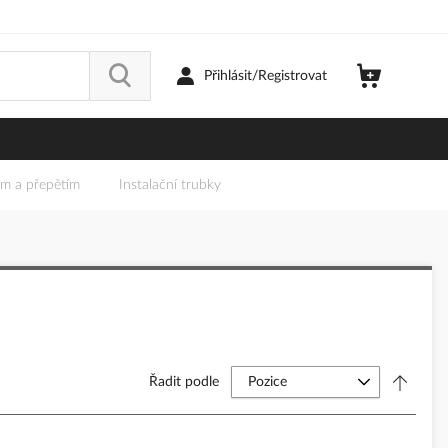
Přihlásit/Registrovat
em a přepětím
Instalační trubky
Řadit podle