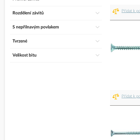
Přidat k p
Rozdělení závitů
S nepřilnavým povlakem
Tvrzené
Velikost bitu
Přidat k p