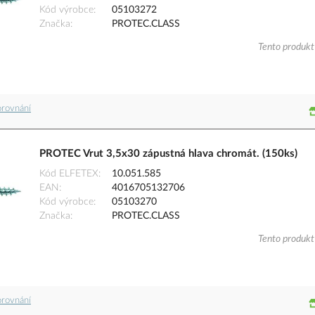
Kód výrobce
05103272
Značka
PROTEC.CLASS
Tento produkt 
orovnání
PROTEC Vrut 3,5x30 zápustná hlava chromát. (150ks)
Kód ELFETEX
10.051.585
EAN
4016705132706
Kód výrobce
05103270
Značka
PROTEC.CLASS
Tento produkt 
orovnání