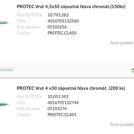
PROTEC Vrut 4,5x50 zápustná hlava chromát.(150ks)
Kód ELFETEX
10.793.283
EAN
4016705132560
Kód výrobce
05103256
Značka
PROTEC.CLASS
Tento produkt 
orovnání
PROTEC Vrut 4 x30 zápustná hlava chromát. (200 ks)
Kód ELFETEX
10.051.592
EAN
4016705132744
Kód výrobce
05103274
Značka
PROTEC.CLASS
Tento produkt 