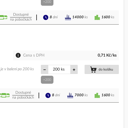
+200
Dostupné
8
dní
1600
ks
14000
ks
na pobočkách
Cena s DPH
0,71 Kč/ks
je v balení po 200 ks
ks
do košíku
+200
Dostupné
8
dní
1600
ks
7000
ks
na pobočkách