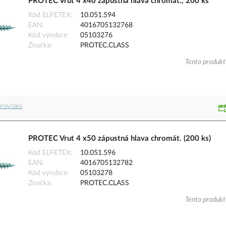
PROTEC Vrut 4 x40 zápustná hlava chromát., 200 ks
Kód ELFETEX
10.051.594
EAN
4016705132768
Kód výrobce
05103276
Značka
PROTEC.CLASS
Tento produkt 
orovnání
PROTEC Vrut 4 x50 zápustná hlava chromát. (200 ks)
Kód ELFETEX
10.051.596
EAN
4016705132782
Kód výrobce
05103278
Značka
PROTEC.CLASS
Tento produkt 