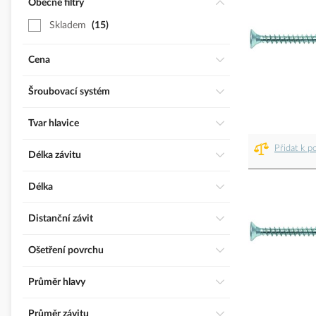
Obecné filtry
Skladem
15
Cena
Šroubovací systém
Tvar hlavice
Přidat k p
Délka závitu
Délka
Distanční závit
Ošetření povrchu
Průměr hlavy
Průměr závitu