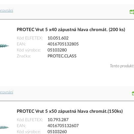
orovnání
PROTEC Vrut 5 x40 zápustná hlava chromát. (200 ks)
Kód ELFETEX
10.051.602
EAN
4016705132805
Kód výrobce
05103280
Značka
PROTEC.CLASS
Tento produkt 
orovnání
PROTEC Vrut 5 x50 zápustná hlava chromát.(150ks)
Kód ELFETEX
10.793.287
EAN
4016705132607
Kód výrobce
05103260