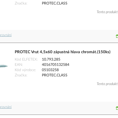
Značka
PROTEC.CLASS
Tento produkt 
orovnání
PROTEC Vrut 4,5x60 zápustná hlava chromát.(150ks)
Kód ELFETEX
10.793.285
EAN
4016705132584
Kód výrobce
05103258
Značka
PROTEC.CLASS
Tento produkt 
orovnání