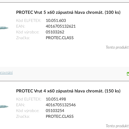
PROTEC Vrut 5 x60 zápustná hlava chromát. (100 ks)
Kód ELFETEX
10.051.603
EAN
4016705132621
Kód výrobce
05103262
Značka
PROTEC.CLASS
Tento produkt 
orovnání
PROTEC Vrut 4 x60 zápustná hlava chromát. (150 ks)
Kód ELFETEX
10.051.498
EAN
4016705132546
Kód výrobce
05103254
Značka
PROTEC.CLASS
Tento produkt 