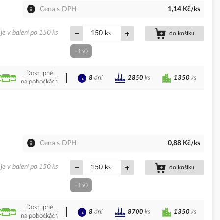
Cena s DPH
1,14 Kč/ks
je v balení po 150 ks
ks
do košíku
+150
Dostupné
8
dní
1350
ks
2850
ks
na pobočkách
Cena s DPH
0,88 Kč/ks
je v balení po 150 ks
ks
do košíku
+150
Dostupné
8
dní
1350
ks
8700
ks
na pobočkách