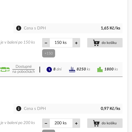
Cena s DPH
1,65 Kč/ks
je v balení po 150 ks
ks
do košíku
+150
Dostupné
8
dní
1800
ks
8250
ks
na pobočkách
Cena s DPH
0,97 Kč/ks
je v balení po 200 ks
ks
do košíku