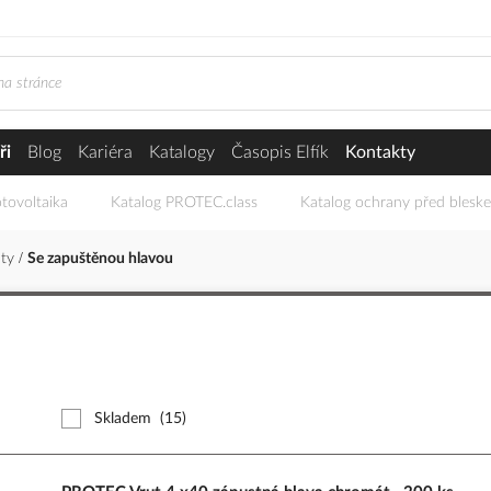
ři
Blog
Kariéra
Katalogy
Časopis Elfík
Kontakty
tovoltaika
Katalog PROTEC.class
Katalog ochrany před blesk
uty
Se zapuštěnou hlavou
Skladem
(15)