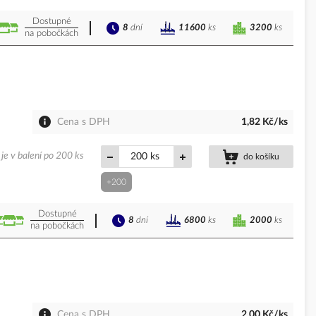
Dostupné
8
dní
3200
ks
11600
ks
na pobočkách
Cena s DPH
1,82 Kč/ks
je v balení po 200 ks
ks
do košíku
+200
Dostupné
8
dní
2000
ks
6800
ks
na pobočkách
Cena s DPH
2,00 Kč/ks