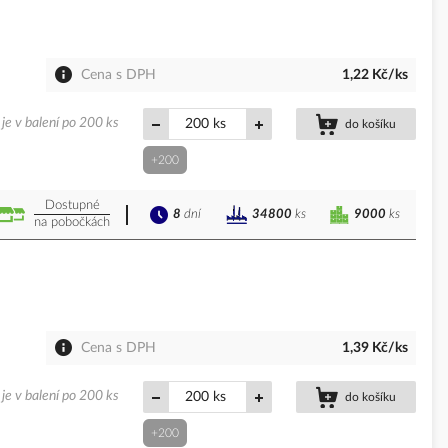
Cena s DPH
1,22 Kč/ks
je v balení po 200 ks
ks
do košíku
+200
Dostupné
8
dní
9000
ks
34800
ks
na pobočkách
Cena s DPH
1,39 Kč/ks
je v balení po 200 ks
ks
do košíku
+200