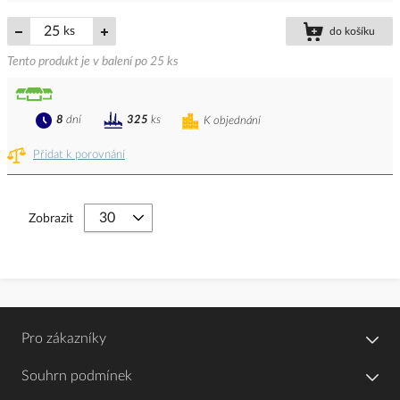
ks
do košíku
Tento produkt je v balení po 25 ks
8
dní
325
ks
K objednání
Přidat k porovnání
Zobrazit
Pro zákazníky
Souhrn podmínek