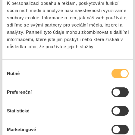
K personalizaci obsahu a reklam, poskytování funkcí
sociálních médií a analýze naší návštěvnosti využíváme
PROTEC Vrut 10x60 6-hranná hlava pozink (10ks)
soubory cookie. Informace o tom, jak náš web používáte,
Kód ELFETEX
10.051.543
sdílíme se svými partnery pro sociální média, inzerci a
EAN
4016705133024
Kód výrobce
05103302
analýzy. Partneři tyto údaje mohou zkombinovat s dalšími
Značka
PROTEC.CLASS
informacemi, které jste jim poskytli nebo které získali v
důsledku toho, že používáte jejich služby.
Cena s DPH
14,42 Kč/ks
Akční cena s DPH
8,49 Kč/ks
Výběr
ks
do košíku
Nutné
souhlasu
+10
Tento produkt je v balení po 10 ks
Preferenční
8
dní
170
ks
10
ks
Statistické
Přidat k porovnání
Marketingové
PROTEC Vrut 10x80 6-hranná hlava pozink (10ks)