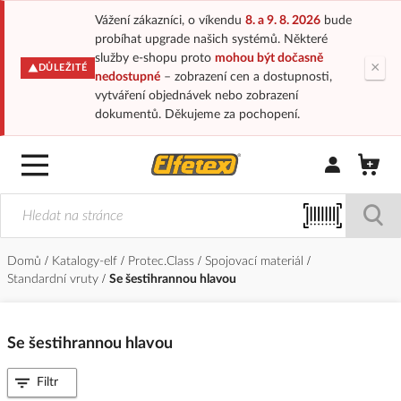
Vážení zákazníci, o víkendu
8. a 9. 8. 2026
bude
probíhat upgrade našich systémů. Některé
služby e-shopu proto
mohou být dočasně
×
DŮLEŽITÉ
nedostupné
– zobrazení cen a dostupnosti,
vytváření objednávek nebo zobrazení
dokumentů. Děkujeme za pochopení.
Přihlásit/Regi
Domů
Katalogy-elf
Protec.Class
Spojovací materiál
Standardní vruty
Se šestihrannou hlavou
Se šestihrannou hlavou
Filtr