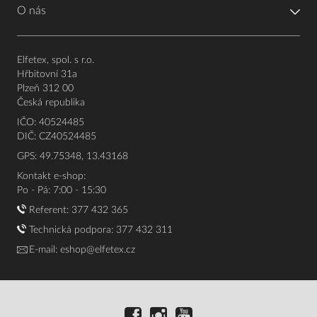
O nás
Elfetex, spol. s r.o.
Hřbitovní 31a
Plzeň 312 00
Česká republika
IČO: 40524485
DIČ: CZ40524485
GPS: 49.75348, 13.43168
Kontakt e-shop:
Po - Pá: 7:00 - 15:30
Referent:
377 432 365
Technická podpora: 377 432 311
E-mail:
eshop@elfetex.cz