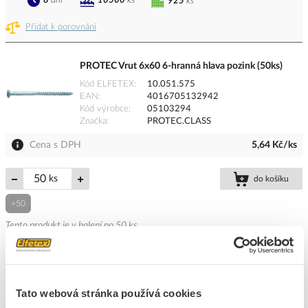
8
dní
10500
ks
925
ks
Přidat k porovnání
PROTEC Vrut 6x60 6-hranná hlava pozink (50ks)
Kód ELFETEX
10.051.575
EAN
4016705132942
Kód výrobce
05103294
Značka
PROTEC.CLASS
Cena s DPH
5,64 Kč/ks
ks
do košíku
+50
Tento produkt je v balení po 50 ks
8
dní
3300
ks
600
ks
Tato webová stránka používá cookies
Přidat k porovnání