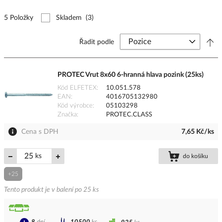
5 Položky
Skladem
(3)
Řadit podle
PROTEC Vrut 8x60 6-hranná hlava pozink (25ks)
Kód ELFETEX
10.051.578
EAN
4016705132980
Kód výrobce
05103298
Značka
PROTEC.CLASS
Cena s DPH
7,65 Kč/ks
ks
do košíku
+25
Tento produkt je v balení po 25 ks