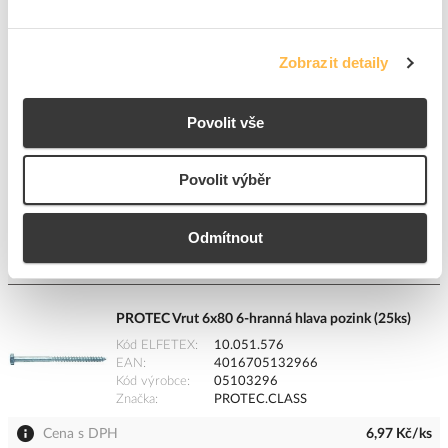
Kód ELFETEX
10.051.544
EAN
4016705133048
Kód výrobce
05103304
Zobrazit detaily
Značka
PROTEC.CLASS
Cena s DPH
17,44 Kč/ks
Povolit vše
ks
do košíku
Povolit výběr
Tento produkt je v balení po 10 ks
8
dní
180
ks
K objednání
Odmítnout
Přidat k porovnání
PROTEC Vrut 6x80 6-hranná hlava pozink (25ks)
Kód ELFETEX
10.051.576
EAN
4016705132966
Kód výrobce
05103296
Značka
PROTEC.CLASS
Cena s DPH
6,97 Kč/ks