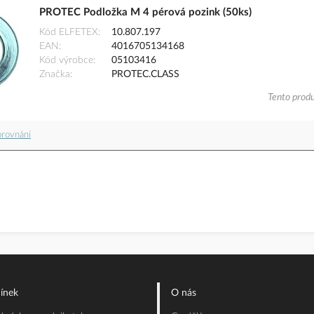
PROTEC Podložka M 4 pérová pozink (50ks)
Kód ELFETEX
10.807.197
EAN
4016705134168
Kód výrobce
05103416
Značka
PROTEC.CLASS
Tento produ
orovnání
ínek
O nás