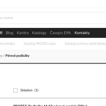
ři
Blog
Kariéra
Katalogy
Časopis Elfík
Kontakty
tovoltaika
Katalog PROTEC.class
Katalog ochrany před blesk
uby
Pérové podložky
Skladem
(1)