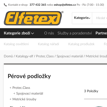
Přejít
Kontakt e-shop:
377 432 365
nebo
eshop@elfetex.cz
Po - Pá: (7:00 - 15:30)
na
obsah
Kategorie
Kategorie zboží
O nás
Služby a poradenství
Partne
Katalog osvětlení
Katalog nářadí
Katalog prodlužek
Fo
Domů
Katalogy-elf
Protec.Class
Spojovací materiál
Metrické šro
Pérové podložky
Protec.Class
3 Položky
Spojovací materiál
Metrické šrouby