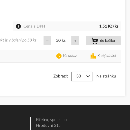
Cena s DPH
1,51 Kč/ks
kt je v balení po 50 ks
ks
do košíku
Na dotaz
K objednání
Zobrazit
Na stránku
Elfetex, spol. s r.o.
Hřbitovní 31a