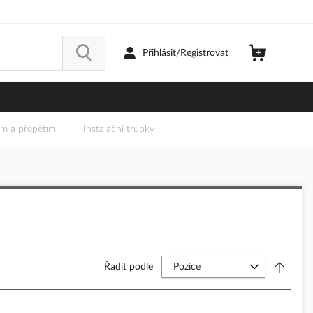
Přihlásit/Registrovat
em a přepětím
Instalační trubky
Řadit podle