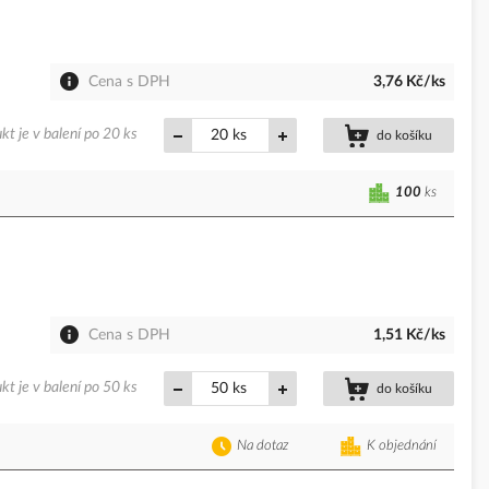
Cena s DPH
3,76 Kč/ks
kt je v balení po 20 ks
ks
do košíku
100
ks
Cena s DPH
1,51 Kč/ks
kt je v balení po 50 ks
ks
do košíku
Na dotaz
K objednání