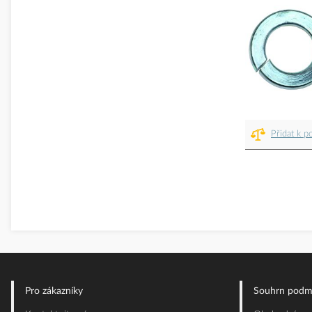
Přidat k p
Pro zákazníky
Souhrn podm