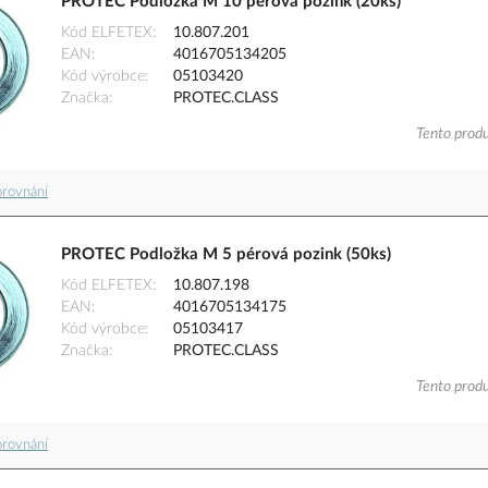
PROTEC Podložka M 10 pérová pozink (20ks)
Kód ELFETEX
10.807.201
EAN
4016705134205
Kód výrobce
05103420
Značka
PROTEC.CLASS
Tento produ
orovnání
PROTEC Podložka M 5 pérová pozink (50ks)
Kód ELFETEX
10.807.198
EAN
4016705134175
Kód výrobce
05103417
Značka
PROTEC.CLASS
Tento produ
orovnání