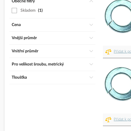
Obecné filtry
Skladem
1
Cena
Vnější průměr
Vnitřní průměr
Přidat k p
Pro velikost šroubu, metrický
Tloušťka
Přidat k p