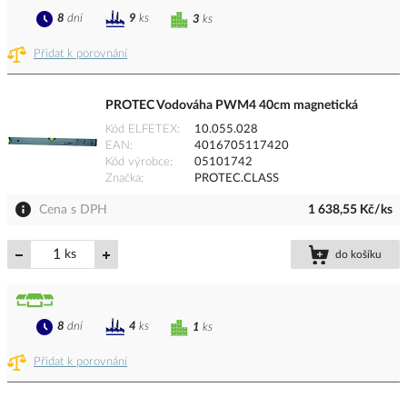
8
dní
9
ks
3
ks
Přidat k porovnání
PROTEC Vodováha PWM4 40cm magnetická
Kód ELFETEX
10.055.028
EAN
4016705117420
Kód výrobce
05101742
Značka
PROTEC.CLASS
Cena s DPH
1 638,55 Kč/ks
ks
do košíku
8
dní
4
ks
1
ks
Přidat k porovnání