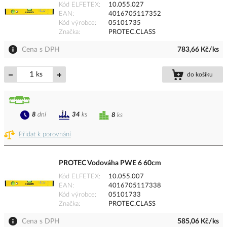
Kód ELFETEX
10.055.027
EAN
4016705117352
Kód výrobce
05101735
Značka
PROTEC.CLASS
Cena s DPH
783,66 Kč/ks
ks
do košíku
8
dní
34
ks
8
ks
Přidat k porovnání
PROTEC Vodováha PWE 6 60cm
Kód ELFETEX
10.055.007
EAN
4016705117338
Kód výrobce
05101733
Značka
PROTEC.CLASS
Cena s DPH
585,06 Kč/ks