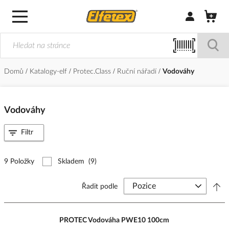
Přihlásit/Regi
Domů
Katalogy-elf
Protec.Class
Ruční nářadí
Vodováhy
Vodováhy
Filtr
9 Položky
Skladem
(9)
Řadit podle
PROTEC Vodováha PWE10 100cm