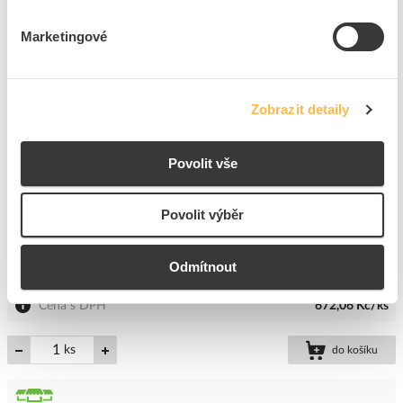
Cena s DPH
956,71 Kč/ks
Marketingové
ks
do košíku
Zobrazit detaily
8
dní
2
ks
3
ks
Přidat k porovnání
Povolit vše
PROTEC Vodováha PWE 8 80cm
Povolit výběr
Kód ELFETEX
10.055.006
EAN
4016705117345
Kód výrobce
05101734
Odmítnout
Značka
PROTEC.CLASS
Cena s DPH
672,06 Kč/ks
ks
do košíku