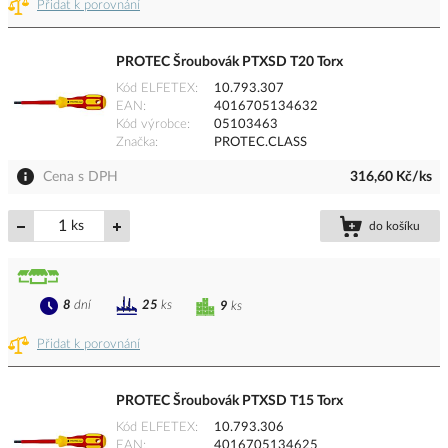
Přidat k porovnání
PROTEC Šroubovák PTXSD T20 Torx
Kód ELFETEX
10.793.307
EAN
4016705134632
Kód výrobce
05103463
Značka
PROTEC.CLASS
Cena s DPH
316,60 Kč/ks
ks
do košíku
8
dní
25
ks
9
ks
Přidat k porovnání
PROTEC Šroubovák PTXSD T15 Torx
Kód ELFETEX
10.793.306
EAN
4016705134625