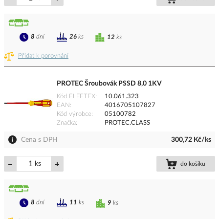
8
dní
26
ks
12
ks
Přidat k porovnání
PROTEC Šroubovák PSSD 8,0 1KV
Kód ELFETEX
10.061.323
EAN
4016705107827
Kód výrobce
05100782
Značka
PROTEC.CLASS
Cena s DPH
300,72 Kč/ks
ks
do košíku
8
dní
11
ks
9
ks