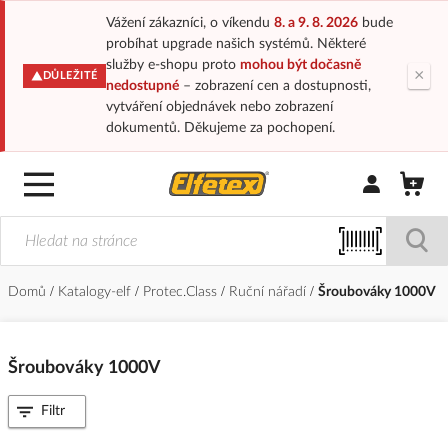
Vážení zákazníci, o víkendu
8. a 9. 8. 2026
bude
probíhat upgrade našich systémů. Některé
služby e-shopu proto
mohou být dočasně
×
DŮLEŽITÉ
nedostupné
– zobrazení cen a dostupnosti,
vytváření objednávek nebo zobrazení
dokumentů. Děkujeme za pochopení.
Přihlásit/Regi
Domů
Katalogy-elf
Protec.Class
Ruční nářadí
Šroubováky 1000V
Šroubováky 1000V
Filtr