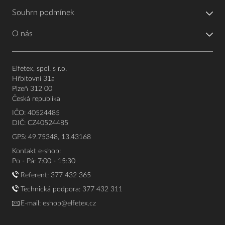
Souhrn podmínek
O nás
Elfetex, spol. s r.o.
Hřbitovní 31a
Plzeň 312 00
Česká republika
IČO: 40524485
DIČ: CZ40524485
GPS: 49.75348, 13.43168
Kontakt e-shop:
Po - Pá: 7:00 - 15:30
Referent:
377 432 365
Technická podpora: 377 432 311
E-mail:
eshop@elfetex.cz