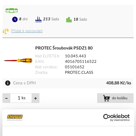
8
dní
213
Sada
18
Sada
Přidat k porovnání
PROTEC Šroubovák PSDZ1 80
Kód ELFETEX
10.045.443
EAN
4016705116522
Kód výrobce
05101652
Značka
PROTEC.CLASS
Cena s DPH
408,88 Kč/ks
ks
do košíku
8
dní
15
ks
18
ks
Přidat k porovnání