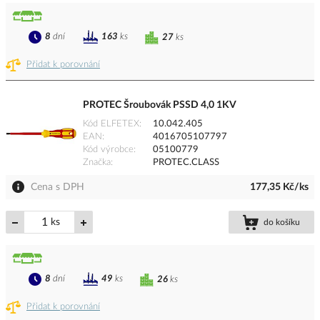
8
dní
163
ks
27
ks
Přidat k porovnání
PROTEC Šroubovák PSSD 4,0 1KV
Kód ELFETEX
10.042.405
EAN
4016705107797
Kód výrobce
05100779
Značka
PROTEC.CLASS
Cena s DPH
177,35 Kč/ks
ks
do košíku
8
dní
49
ks
26
ks
Přidat k porovnání