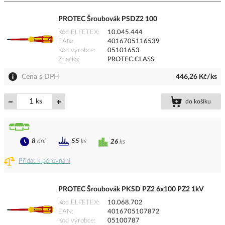
PROTEC Šroubovák PSDZ2 100
Kód ELFETEX
10.045.444
EAN
4016705116539
Kód výrobce
05101653
Značka
PROTEC.CLASS
Cena s DPH
446,26 Kč/ks
ks
do košíku
8
dní
55
ks
26
ks
Přidat k porovnání
PROTEC Šroubovák PKSD PZ2 6x100 PZ2 1kV
Kód ELFETEX
10.068.702
EAN
4016705107872
Kód výrobce
05100787