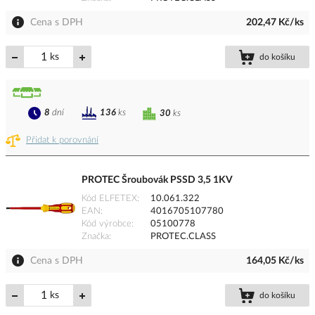
Cena s DPH
202,47 Kč/ks
ks
do košíku
8
dní
136
ks
30
ks
Přidat k porovnání
PROTEC Šroubovák PSSD 3,5 1KV
Kód ELFETEX
10.061.322
EAN
4016705107780
Kód výrobce
05100778
Značka
PROTEC.CLASS
Cena s DPH
164,05 Kč/ks
ks
do košíku