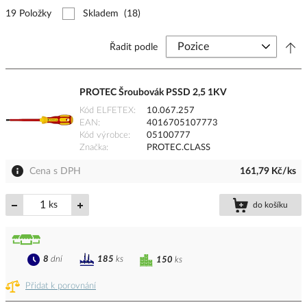
19 Položky
Skladem
(18)
Řadit podle
PROTEC Šroubovák PSSD 2,5 1KV
Kód ELFETEX
10.067.257
EAN
4016705107773
Kód výrobce
05100777
Značka
PROTEC.CLASS
Cena s DPH
161,79 Kč/ks
ks
do košíku
8
dní
185
ks
150
ks
Přidat k porovnání