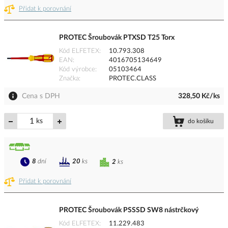
Přidat k porovnání
PROTEC Šroubovák PTXSD T25 Torx
Kód ELFETEX
10.793.308
EAN
4016705134649
Kód výrobce
05103464
Značka
PROTEC.CLASS
Cena s DPH
328,50 Kč/ks
ks
do košíku
8
dní
20
ks
2
ks
Přidat k porovnání
PROTEC Šroubovák PSSSD SW8 nástrčkový
Kód ELFETEX
11.229.483