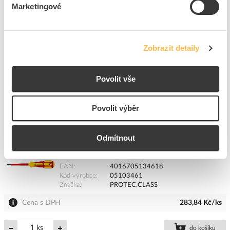
Kód výrobce
05100786
Marketingové
Značka
PROTEC.CLASS
Cena s DPH
217,35 Kč/ks
Zobrazit detaily
ks
do košíku
Povolit vše
8
dní
68
ks
12
ks
Povolit výběr
Přidat k porovnání
Odmítnout
PROTEC Šroubovák PTXSD T10 Torx
Kód ELFETEX
10.793.305
EAN
4016705134618
Kód výrobce
05103461
Značka
PROTEC.CLASS
Cena s DPH
283,84 Kč/ks
ks
do košíku