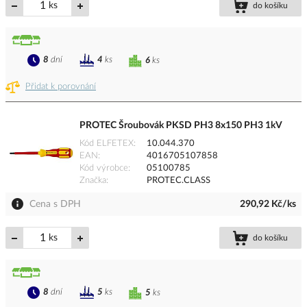
ks
do košíku
8
dní
4
ks
6
ks
Přidat k porovnání
PROTEC Šroubovák PKSD PH3 8x150 PH3 1kV
Kód ELFETEX
10.044.370
EAN
4016705107858
Kód výrobce
05100785
Značka
PROTEC.CLASS
Cena s DPH
290,92 Kč/ks
ks
do košíku
8
dní
5
ks
5
ks