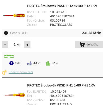
PROTEC Šroubovák PKSD PH2 6x100 PH2 1KV
Kód ELFETEX
10.042.410
EAN
4016705107841
Kód výrobce
05100784
Značka
PROTEC.CLASS
Cena s DPH
231,26 Kč/ks
ks
do košíku
8
dní
44
ks
36
ks
Přidat k porovnání
PROTEC Šroubovák PKSD PH1 5x80 PH1 1KV
Kód ELFETEX
10.042.409
EAN
4016705107834
Kód výrobce
05100783
Značka
PROTEC.CLASS