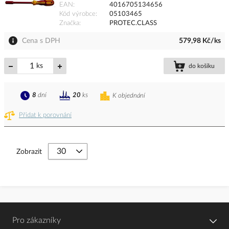
EAN
4016705134656
Kód výrobce
05103465
Značka
PROTEC.CLASS
Cena s DPH
579,98 Kč/ks
ks
do košíku
8
dní
20
ks
K objednání
Přidat k porovnání
Zobrazit
Pro zákazníky