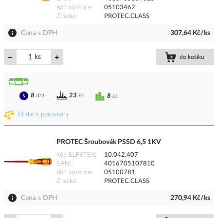
Kód výrobce
05103462
Značka
PROTEC.CLASS
Cena s DPH
307,64 Kč/ks
ks
do košíku
8
dní
23
ks
8
ks
Přidat k porovnání
PROTEC Šroubovák PSSD 6,5 1KV
Kód ELFETEX
10.042.407
EAN
4016705107810
Kód výrobce
05100781
Značka
PROTEC.CLASS
Cena s DPH
270,94 Kč/ks