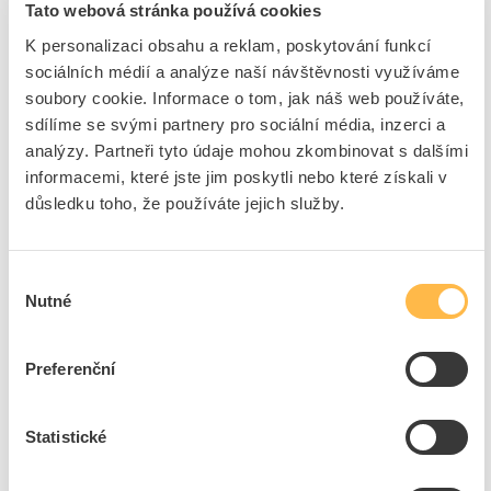
Tato webová stránka používá cookies
K personalizaci obsahu a reklam, poskytování funkcí
PROTEC Šroubovák PSSD 5,5 1KV
sociálních médií a analýze naší návštěvnosti využíváme
Kód ELFETEX
10.042.406
soubory cookie. Informace o tom, jak náš web používáte,
EAN
4016705107803
sdílíme se svými partnery pro sociální média, inzerci a
Kód výrobce
05100780
Značka
PROTEC.CLASS
analýzy. Partneři tyto údaje mohou zkombinovat s dalšími
informacemi, které jste jim poskytli nebo které získali v
Cena s DPH
237,18 Kč/ks
důsledku toho, že používáte jejich služby.
ks
do košíku
Výběr
Nutné
souhlasu
16
ks
Přidat k porovnání
Preferenční
PROTEC Šroubovák PKSD PZ1 5x80 PZ1 1kV
Statistické
Kód ELFETEX
10.068.705
EAN
4016705107865