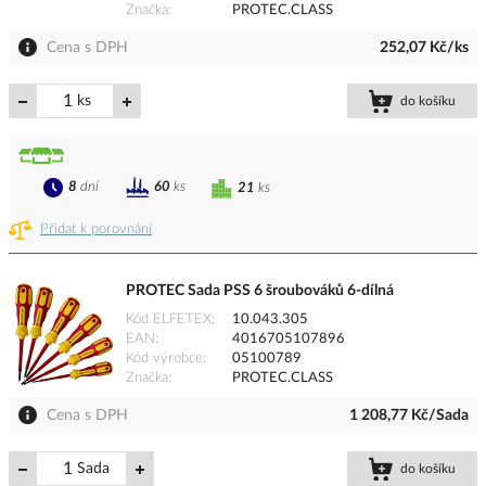
Značka
PROTEC.CLASS
Cena s DPH
252,07 Kč/ks
ks
do košíku
8
dní
60
ks
21
ks
Přidat k porovnání
PROTEC Sada PSS 6 šroubováků 6-dílná
Kód ELFETEX
10.043.305
EAN
4016705107896
Kód výrobce
05100789
Značka
PROTEC.CLASS
Cena s DPH
1 208,77 Kč/Sada
Sada
do košíku