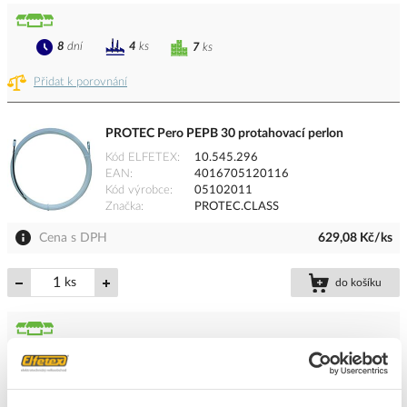
8
dní
4
ks
7
ks
Přidat k porovnání
PROTEC Pero PEPB 30 protahovací perlon
Kód ELFETEX
10.545.296
EAN
4016705120116
Kód výrobce
05102011
Značka
PROTEC.CLASS
Cena s DPH
629,08 Kč/ks
ks
do košíku
8
dní
23
ks
5
ks
Přidat k porovnání