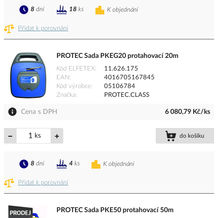
8
dní
18
ks
K objednání
Přidat k porovnání
PROTEC Sada PKEG20 protahovací 20m
Kód ELFETEX
11.626.175
EAN
4016705167845
Kód výrobce
05106784
Značka
PROTEC.CLASS
Cena s DPH
6 080,79 Kč/ks
ks
do košíku
8
dní
4
ks
K objednání
Přidat k porovnání
PROTEC Sada PKE50 protahovací 50m