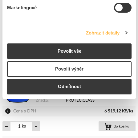
Značka
PROTEC.CLASS
Marketingové
Cena s DPH
7 559,96 Kč/ks
ks
do košíku
Zobrazit detaily
8
dní
9
ks
K objednání
Povolit vše
Přidat k porovnání
Povolit výběr
PROTEC Sada PKEG30 protahovací 30m
Kód ELFETEX
11.626.176
Odmítnout
EAN
4016705167852
Kód výrobce
05106785
Značka
PROTEC.CLASS
Cena s DPH
6 519,12 Kč/ks
ks
do košíku