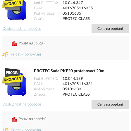
Kód ELFETEX
10.044.347
EAN
4016705116355
Kód výrobce
05101635
Značka
PROTEC.CLASS
Dostupnost na pobočce
Cena na poptání
Pouze na poptání
Přidat k porovnání
PROTEC Sada PKE20 protahovací 20m
Kód ELFETEX
10.044.139
EAN
4016705116331
Kód výrobce
05101633
Značka
PROTEC.CLASS
Dostupnost na pobočce
Cena na poptání
Pouze na poptání
Přidat k porovnání