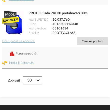
PROTEC Sada PKE30 protahovací 30m
Kód ELFETEX
10.037.760
EAN
4016705116348
Kód výrobce
05101634
Značka
PROTEC.CLASS
Dostupnost na pobočce
Cena na poptání
Pouze na poptání
Přidat k porovnání
Zobrazit