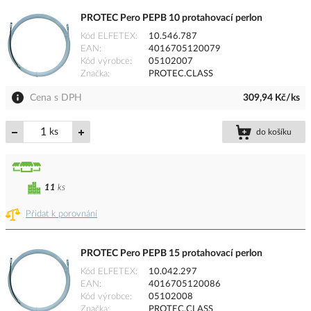
PROTEC Pero PEPB 10 protahovací perlon
Kód ELFETEX
10.546.787
EAN
4016705120079
Kód výrobce
05102007
Značka
PROTEC.CLASS
Cena s DPH
309,94 Kč/ks
ks
do košíku
11
ks
Přidat k porovnání
PROTEC Pero PEPB 15 protahovací perlon
Kód ELFETEX
10.042.297
EAN
4016705120086
Kód výrobce
05102008
Značka
PROTEC.CLASS