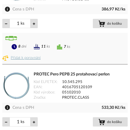
Cena s DPH
386,97 Kč/ks
ks
do košíku
8
dní
11
ks
7
ks
Přidat k porovnání
PROTEC Pero PEPB 25 protahovací perlon
Kód ELFETEX
10.545.295
EAN
4016705120109
Kód výrobce
05102010
Značka
PROTEC.CLASS
Cena s DPH
533,30 Kč/ks
ks
do košíku