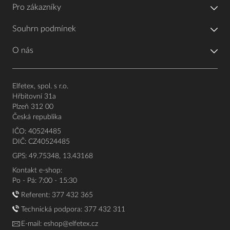
Pro zákazníky
Souhrn podmínek
O nás
Elfetex, spol. s r.o.
Hřbitovní 31a
Plzeň 312 00
Česká republika
IČO: 40524485
DIČ: CZ40524485
GPS: 49.75348, 13.43168
Kontakt e-shop:
Po - Pá: 7:00 - 15:30
Referent:
377 432 365
Technická podpora: 377 432 311
E-mail:
eshop@elfetex.cz