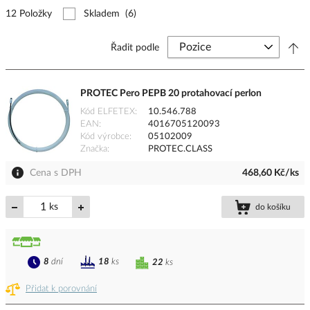
12 Položky
Skladem
(6)
Řadit podle
PROTEC Pero PEPB 20 protahovací perlon
Kód ELFETEX
10.546.788
EAN
4016705120093
Kód výrobce
05102009
Značka
PROTEC.CLASS
Cena s DPH
468,60 Kč/ks
ks
do košíku
8
dní
18
ks
22
ks
Přidat k porovnání