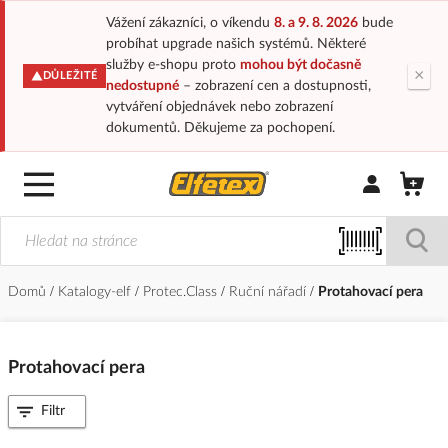
Vážení zákazníci, o víkendu
8. a 9. 8. 2026
bude
probíhat upgrade našich systémů. Některé
služby e-shopu proto
mohou být dočasně
×
DŮLEŽITÉ
nedostupné
– zobrazení cen a dostupnosti,
vytváření objednávek nebo zobrazení
dokumentů. Děkujeme za pochopení.
Přihlásit/Regi
Domů
Katalogy-elf
Protec.Class
Ruční nářadí
Protahovací pera
Protahovací pera
Filtr