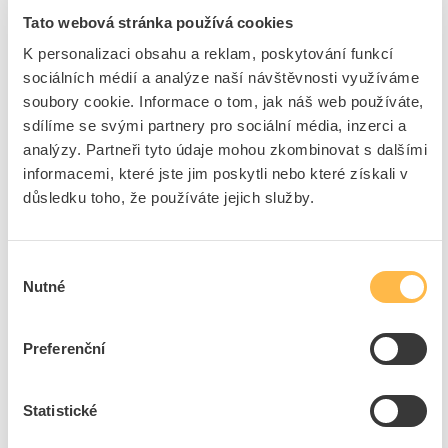
Tato webová stránka používá cookies
PROTEC Pero PEPB 5 protahovací perlon
K personalizaci obsahu a reklam, poskytování funkcí
Kód ELFETEX
10.546.786
sociálních médií a analýze naší návštěvnosti využíváme
EAN
4016705120062
soubory cookie. Informace o tom, jak náš web používáte,
Kód výrobce
05102006
Značka
PROTEC.CLASS
sdílíme se svými partnery pro sociální média, inzerci a
analýzy. Partneři tyto údaje mohou zkombinovat s dalšími
Cena s DPH
223,68 Kč/ks
informacemi, které jste jim poskytli nebo které získali v
důsledku toho, že používáte jejich služby.
ks
do košíku
Výběr
8
dní
5
ks
4
ks
Nutné
souhlasu
Přidat k porovnání
Preferenční
PROTEC Sada PKEG50 protahovací 50m
Kód ELFETEX
11.626.177
Statistické
EAN
4016705167869
Kód výrobce
05106786