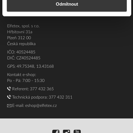
Odmítnout
O nás
Elfetex, spol. s r.o.
Hřbitovní 31a
Plzeň 312 00
Česká republika
IČO: 40524485
DIČ: CZ40524485
GPS: 49.75348, 13.43168
Kontakt e-shop:
Po - Pá: 7:00 - 15:30
Referent:
377 432 365
Technická podpora: 377 432 311
E-mail:
eshop@elfetex.cz