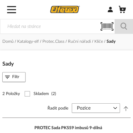
Přihlásit/Regi
Domů
Katalogy-elf
Protec.Class
Ruční nářadí
Klíče
Sady
Sady
Filtr
2 Položky
Skladem
(2)
Řadit podle
PROTEC Sada PKSS9 imbusů 9-dílná