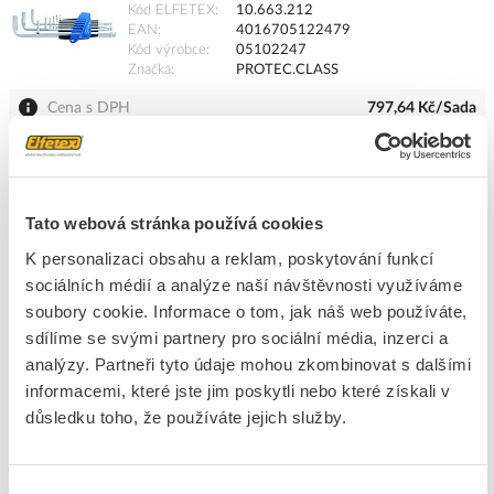
Kód ELFETEX
10.663.212
EAN
4016705122479
Kód výrobce
05102247
Značka
PROTEC.CLASS
Cena s DPH
797,64 Kč/Sada
Sada
do košíku
Tato webová stránka používá cookies
8
dní
65
Sada
25
Sada
K personalizaci obsahu a reklam, poskytování funkcí
sociálních médií a analýze naší návštěvnosti využíváme
Přidat k porovnání
soubory cookie. Informace o tom, jak náš web používáte,
sdílíme se svými partnery pro sociální média, inzerci a
PROTEC Sada dvojitých otevřených klíčů 8ks rozměr
analýzy. Partneři tyto údaje mohou zkombinovat s dalšími
6-22mm
informacemi, které jste jim poskytli nebo které získali v
Kód ELFETEX
11.561.579
důsledku toho, že používáte jejich služby.
EAN
4016705159048
Kód výrobce
05105904
Značka
PROTEC.CLASS
Výběr