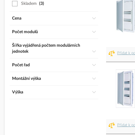
Skladem
3
Cena
Počet modulů
Šířka vyjádřená počtem modulárních
jednotek
Přidat k p
Počet řad
Montážní výška
Výška
Přidat k p