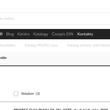
ři
Blog
Kariéra
Katalogy
Časopis Elfík
Kontakty
tovoltaika
Katalog PROTEC.class
Katalog ochrany před blesk
 stěn
Skladem
(3)