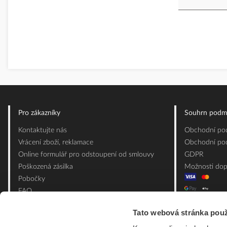
Pro zákazníky
Souhrn podm
Kontaktujte nás
Obchodní pod
Vrácení zboží, reklamace
Obchodní pod
Online formulář pro odstoupení od smlouvy
GDPR
Poškozená zásilka
Možnosti dop
Pobočky
FAQ
Slovník pojmů
Tato webová stránka použ
Mapa webu