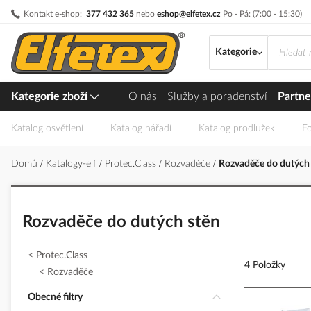
Přejít
Kontakt e-shop:
377 432 365
nebo
eshop@elfetex.cz
Po - Pá: (7:00 - 15:30)
na
obsah
Kategorie
Kategorie zboží
O nás
Služby a poradenství
Partne
Katalog osvětlení
Katalog nářadí
Katalog prodlužek
Fo
Domů
Katalogy-elf
Protec.Class
Rozvaděče
Rozvaděče do dutých
Rozvaděče do dutých stěn
Protec.Class
4 Položky
Rozvaděče
Obecné filtry