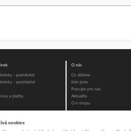
ínek
O nás
mínky - podnikatel
Co děláme
mínky - spotřebitel
Kdo jsme
Pracujte pro nás
ravy a platby
Aktuality
O e-shopu
ívá cookies