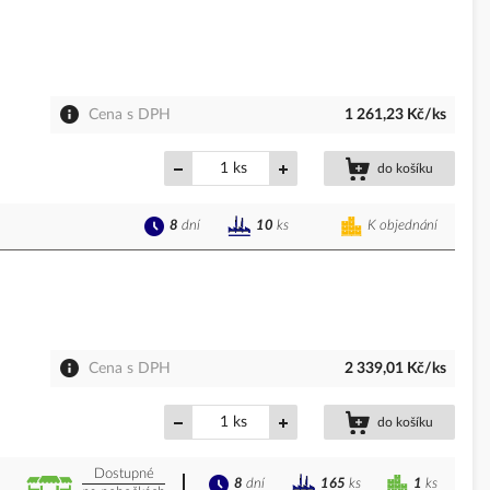
Cena s DPH
1 261,23 Kč/ks
ks
do košíku
8
dní
K objednání
10
ks
Cena s DPH
2 339,01 Kč/ks
ks
do košíku
Dostupné
8
dní
1
ks
165
ks