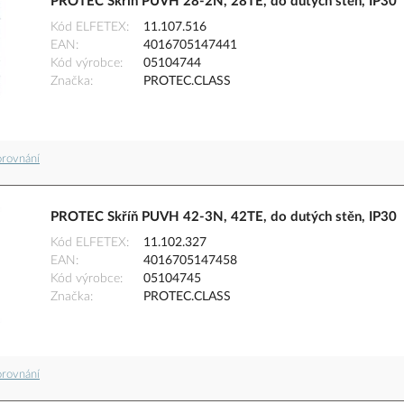
PROTEC Skříň PUVH 28-2N, 28TE, do dutých stěn, IP30
Kód ELFETEX
11.107.516
EAN
4016705147441
Kód výrobce
05104744
Značka
PROTEC.CLASS
orovnání
PROTEC Skříň PUVH 42-3N, 42TE, do dutých stěn, IP30
Kód ELFETEX
11.102.327
EAN
4016705147458
Kód výrobce
05104745
Značka
PROTEC.CLASS
orovnání