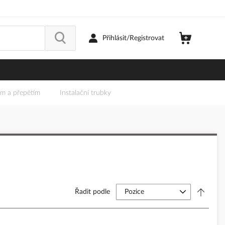
Přihlásit/Registrovat
em a přepětím
Instalační trubky
Řadit podle