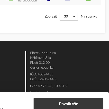
na pobočkách
Zobrazit
Na stránku
Elfetex, spol. s r.o.
Hřbitovní 31a
Plzeň 312 00
Česká republika
IČO: 40524485
DIČ: CZ40524485
GPS: 49.75348, 13.43168
Kontakt e-shop:
Po - Pá: 7:00 - 15:30
Povolit vše
Referent:
377 432 365