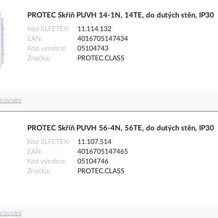
PROTEC Skříň PUVH 14-1N, 14TE, do dutých stěn, IP30
Kód ELFETEX
11.114.132
EAN
4016705147434
Kód výrobce
05104743
Značka
PROTEC.CLASS
orovnání
PROTEC Skříň PUVH 56-4N, 56TE, do dutých stěn, IP30
Kód ELFETEX
11.107.514
EAN
4016705147465
Kód výrobce
05104746
Značka
PROTEC.CLASS
orovnání