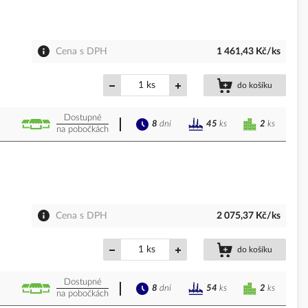
Cena s DPH
1 461,43 Kč/ks
ks
do košíku
Dostupné
8
dní
2
ks
45
ks
na pobočkách
Cena s DPH
2 075,37 Kč/ks
ks
do košíku
Dostupné
8
dní
2
ks
54
ks
na pobočkách