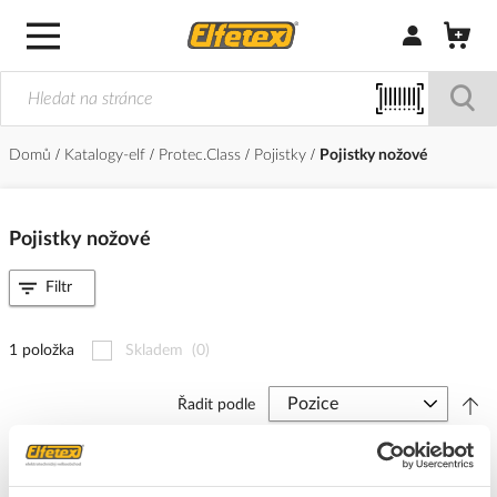
Přihlásit/Regi
Domů
Katalogy-elf
Protec.Class
Pojistky
Pojistky nožové
Pojistky nožové
Filtr
1 položka
Skladem
(0)
Řadit podle
PROTEC Pojistka 80A NH00 gG nožová