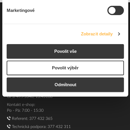
Marketingové
Pro zákazníky
Souhrn podmínek
Zobrazit detaily
O nás
Povolit vše
Elfetex, spol. s r.o.
Hřbitovní 31a
Povolit výběr
Plzeň 312 00
Česká republika
IČO: 40524485
Odmítnout
DIČ: CZ40524485
GPS: 49.75348, 13.43168
Kontakt e-shop:
Po - Pá: 7:00 - 15:30
Referent:
377 432 365
Technická podpora: 377 432 311