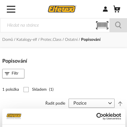
Přihlásit/Regi
Domů
Katalogy-elf
Protec.Class
Ostatní
Popisování
Popisování
Filtr
1 položka
Skladem
(1)
Řadit podle
PROTEC Značkovač PBOMAD vrtací DUO 1mm