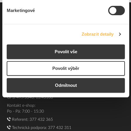
Marketingové
Pro zákazníky
Souhrn podmínek
Zobrazit detaily
O nás
Povolit vše
Elfetex, spol. s r.o.
Hřbitovní 31a
Povolit výběr
Plzeň 312 00
Česká republika
IČO: 40524485
Odmítnout
DIČ: CZ40524485
GPS: 49.75348, 13.43168
Kontakt e-shop:
Po - Pá: 7:00 - 15:30
Referent:
377 432 365
Technická podpora: 377 432 311