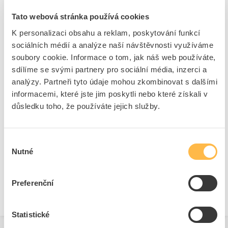
černý
Kód ELFETEX
11.561.591
Tato webová stránka používá cookies
EAN
4016705165377
K personalizaci obsahu a reklam, poskytování funkcí
Kód výrobce
05106537
Značka
PROTEC.CLASS
sociálních médií a analýze naší návštěvnosti využíváme
soubory cookie. Informace o tom, jak náš web používáte,
Cena s DPH
179,70 Kč/ks
sdílíme se svými partnery pro sociální média, inzerci a
analýzy. Partneři tyto údaje mohou zkombinovat s dalšími
ks
do košíku
informacemi, které jste jim poskytli nebo které získali v
důsledku toho, že používáte jejich služby.
8
dní
85
ks
13
ks
Výběr
Přidat k porovnání
Nutné
souhlasu
Zobrazit
Preferenční
Statistické