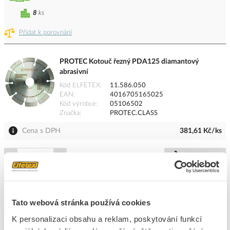
8
ks
Přidat k porovnání
PROTEC Kotouč řezný PDA125 diamantový
abrasivní
Kód ELFETEX
11.586.050
EAN
4016705165025
Kód výrobce
05106502
Značka
PROTEC.CLASS
Cena s DPH
381,61 Kč/ks
ks
do košíku
8
dní
23
ks
6
ks
Tato webová stránka používá cookies
Přidat k porovnání
K personalizaci obsahu a reklam, poskytování funkcí