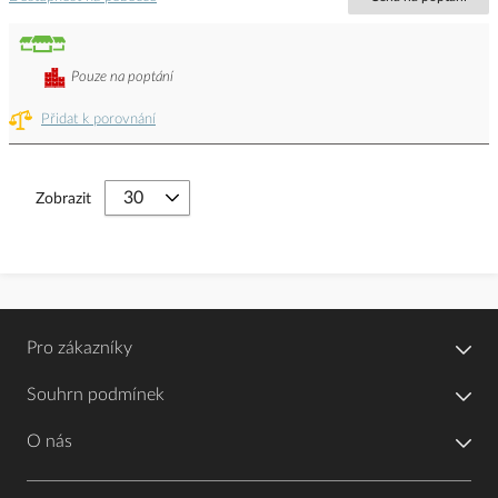
Pouze na poptání
Přidat k porovnání
Zobrazit
Pro zákazníky
Souhrn podmínek
O nás