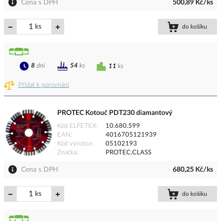
Cena s DPH
500,89 Kč/ks
ks
do košíku
8
dní
54
ks
11
ks
Přidat k porovnání
PROTEC Kotouč PDT230 diamantový
Kód ELFETEX
10.680.599
EAN
4016705121939
Kód výrobce
05102193
Značka
PROTEC.CLASS
Cena s DPH
680,25 Kč/ks
ks
do košíku