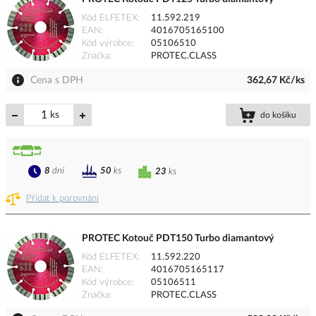
Kód ELFETEX
11.592.219
EAN
4016705165100
Kód výrobce
05106510
Značka
PROTEC.CLASS
Cena s DPH
362,67 Kč/ks
ks
do košíku
8
dní
50
ks
23
ks
Přidat k porovnání
PROTEC Kotouč PDT150 Turbo diamantový
Kód ELFETEX
11.592.220
EAN
4016705165117
Kód výrobce
05106511
Značka
PROTEC.CLASS