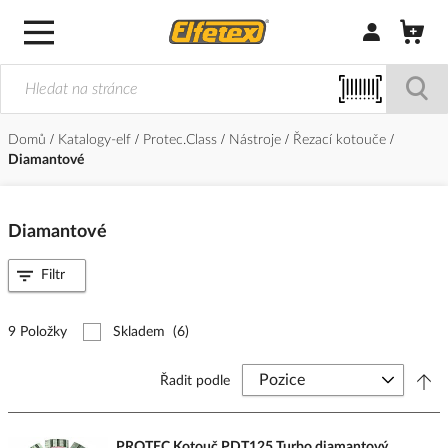
Přihlásit/Regi
Domů
Katalogy-elf
Protec.Class
Nástroje
Řezací kotouče
Diamantové
Diamantové
Filtr
9 Položky
Skladem
(6)
Řadit podle
PROTEC Kotouč PDT125 Turbo diamantový