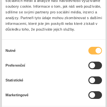
sociálních médií a analýze naší návštěvnosti využíváme
soubory cookie. Informace o tom, jak náš web používáte,
PROTEC Kotouč PDL125 diamantový řezací laser
sdílíme se svými partnery pro sociální média, inzerci a
Kód ELFETEX
11.589.419
analýzy. Partneři tyto údaje mohou zkombinovat s dalšími
EAN
4016705165063
Kód výrobce
05106506
informacemi, které jste jim poskytli nebo které získali v
Značka
PROTEC.CLASS
důsledku toho, že používáte jejich služby.
Cena s DPH
362,67 Kč/ks
Výběr
ks
do košíku
Nutné
souhlasu
Preferenční
8
dní
48
ks
4
ks
Přidat k porovnání
Statistické
PROTEC Kotouč PDT115 diamantový
Marketingové
Kód ELFETEX
10.662.342
EAN
4016705121892
Kód výrobce
05102189