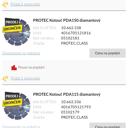
Přidat k porovnání
PROTEC Kotouč PDA150 diamantový
Kód ELFETEX
10.662.338
EAN
4016705121816
Kód výrobce
05102181
Značka
PROTEC.CLASS
Dostupnost na pobočce
Cena na poptání
Pouze na poptání
Přidat k porovnání
PROTEC Kotouč PDA115 diamantový
Kód ELFETEX
10.662.336
EAN
4016705121793
Kód výrobce
05102179
Značka
PROTEC.CLASS
Dostupnost na pobočce
Cena na poptání