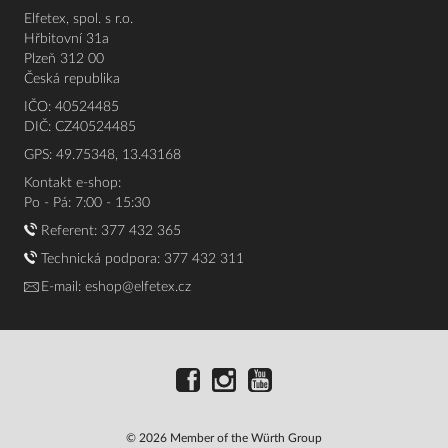
Elfetex, spol. s r.o.
Hřbitovní 31a
Plzeň 312 00
Česká republika
IČO: 40524485
DIČ: CZ40524485
GPS: 49.75348, 13.43168
Kontakt e-shop:
Po - Pá: 7:00 - 15:30
Referent:
377 432 365
Technická podpora: 377 432 311
E-mail:
eshop@elfetex.cz
© 2026 Member of the Würth Group