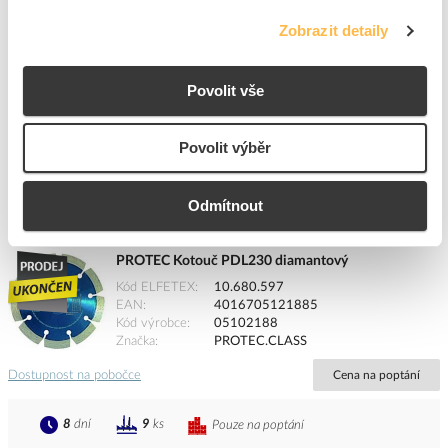
Značka
PROTEC.CLASS
Zobrazit detaily
Cena s DPH
294,56 Kč/ks
ks
do košíku
Povolit vše
Povolit výběr
2
ks
Odmítnout
Přidat k porovnání
PROTEC Kotouč PDL230 diamantový
Kód ELFETEX
10.680.597
EAN
4016705121885
Kód výrobce
05102188
Značka
PROTEC.CLASS
Dostupnost na pobočce
Cena na poptání
8
dní
9
ks
Pouze na poptání