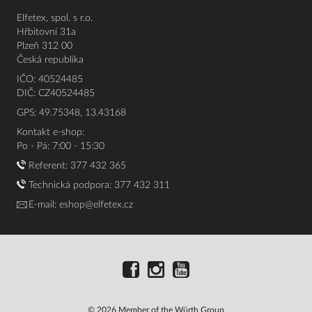
Elfetex, spol. s r.o.
Hřbitovní 31a
Plzeň 312 00
Česká republika
IČO: 40524485
DIČ: CZ40524485
GPS: 49.75348, 13.43168
Kontakt e-shop:
Po - Pá: 7:00 - 15:30
Referent:
377 432 365
Technická podpora: 377 432 311
E-mail:
eshop@elfetex.cz
© 2026 Member of the Würth Group