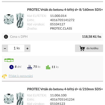
PROTEC Vrták do betonu 4-břitý d= 8/160mm SDS+
Kód ELFETEX
11.000.014
EAN
4016705141272
Kód výrobce
05104127
Značka
PROTEC.CLASS
Cena s DPH
118,58 Kč/ks
ks
do košíku
8
dní
75
ks
11
ks
Přidat k porovnání
PROTEC Vrták do betonu 4-břitý d= 6/210mm SDS+
Kód ELFETEX
11.006.100
EAN
4016705141234
Kód výrobce
05104123