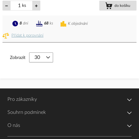
ks
do košíku
8
dní
68
ks
K objednání
Přidat k porovnání
Zobrazit
Pro zákazníky
Souhrn podmínek
O nás