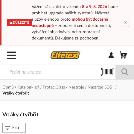
Vážení zákazníci, o víkendu
8. a 9. 8. 2026
bude
probíhat upgrade našich systémů. Některé
služby e-shopu proto
mohou být dočasně
×
DŮLEŽITÉ
nedostupné
– zobrazení cen a dostupnosti,
vytváření objednávek nebo zobrazení
dokumentů. Děkujeme za pochopení.
Přihlásit/Regi
Domů
Katalogy-elf
Protec.Class
Nástroje
Nástroje SDS+
Vrtáky čtyřbřit
Vrtáky čtyřbřit
Filtr