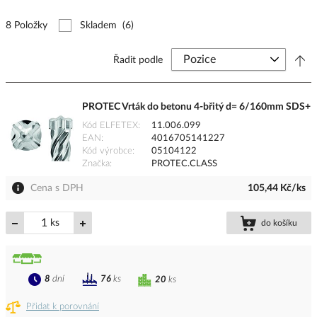
8 Položky
Skladem
(6)
Řadit podle
PROTEC Vrták do betonu 4-břitý d= 6/160mm SDS+
Kód ELFETEX
11.006.099
EAN
4016705141227
Kód výrobce
05104122
Značka
PROTEC.CLASS
Cena s DPH
105,44 Kč/ks
ks
do košíku
8
dní
76
ks
20
ks
Přidat k porovnání