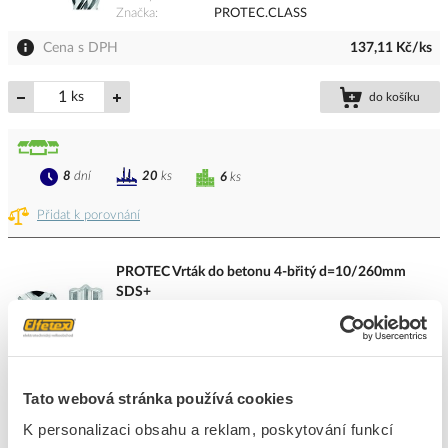
Značka
PROTEC.CLASS
Cena s DPH
137,11 Kč/ks
ks
do košíku
8
dní
20
ks
6
ks
Přidat k porovnání
PROTEC Vrták do betonu 4-břitý d=10/260mm
SDS+
Kód ELFETEX
11.000.229
EAN
4016705141326
Kód výrobce
05104132
Značka
PROTEC.CLASS
Tato webová stránka používá cookies
Cena s DPH
178,73 Kč/ks
K personalizaci obsahu a reklam, poskytování funkcí