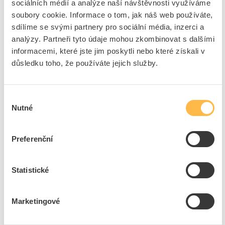
sociálních médií a analýze naší návštěvnosti využíváme
ks
do košíku
soubory cookie. Informace o tom, jak náš web používáte,
sdílíme se svými partnery pro sociální média, inzerci a
analýzy. Partneři tyto údaje mohou zkombinovat s dalšími
4
ks
informacemi, které jste jim poskytli nebo které získali v
důsledku toho, že používáte jejich služby.
Přidat k porovnání
PROTEC Vrták do betonu 4-břitý d=10/450mm
Výběr
SDS+
Nutné
souhlasu
Kód ELFETEX
11.114.144
EAN
4016705141340
Kód výrobce
05104134
Preferenční
Značka
PROTEC.CLASS
Cena s DPH
389,14 Kč/ks
Statistické
ks
do košíku
Marketingové
8
dní
11
ks
2
ks