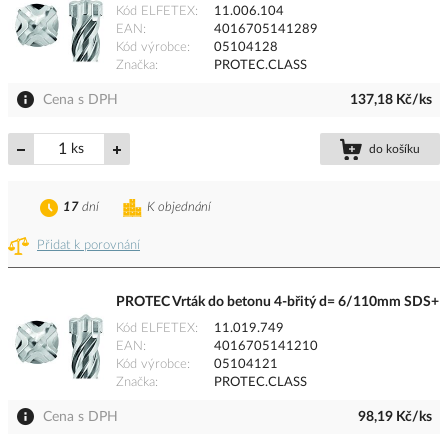
Kód ELFETEX
11.006.104
EAN
4016705141289
Kód výrobce
05104128
Značka
PROTEC.CLASS
Cena s DPH
137,18 Kč/ks
ks
do košíku
17
dní
K objednání
Přidat k porovnání
PROTEC Vrták do betonu 4-břitý d= 6/110mm SDS+
Kód ELFETEX
11.019.749
EAN
4016705141210
Kód výrobce
05104121
Značka
PROTEC.CLASS
Cena s DPH
98,19 Kč/ks