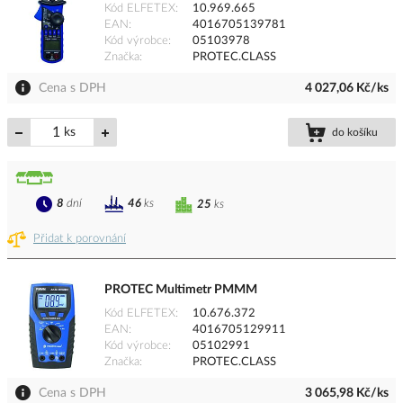
Kód ELFETEX
10.969.665
EAN
4016705139781
Kód výrobce
05103978
Značka
PROTEC.CLASS
Cena s DPH
4 027,06 Kč/ks
ks
do košíku
8
dní
46
ks
25
ks
Přidat k porovnání
PROTEC Multimetr PMMM
Kód ELFETEX
10.676.372
EAN
4016705129911
Kód výrobce
05102991
Značka
PROTEC.CLASS
Cena s DPH
3 065,98 Kč/ks