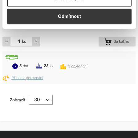
EAN
4016705129492
Kód výrobce
05102949
Odmítnout
Značka
PROTEC.CLASS
Cena s DPH
321,57 Kč/ks
ks
do košíku
8
dní
23
ks
K objednání
Přidat k porovnání
Zobrazit