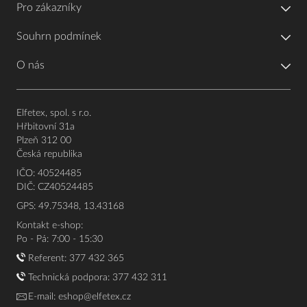
Pro zákazníky
Souhrn podmínek
O nás
Elfetex, spol. s r.o.
Hřbitovní 31a
Plzeň 312 00
Česká republika
IČO: 40524485
DIČ: CZ40524485
GPS: 49.75348, 13.43168
Kontakt e-shop:
Po - Pá: 7:00 - 15:30
Referent:
377 432 365
Technická podpora: 377 432 311
E-mail:
eshop@elfetex.cz