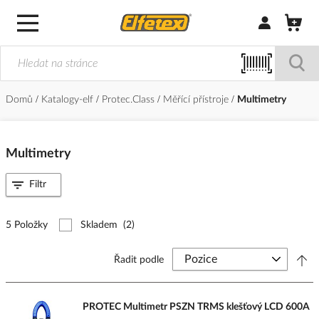
Přihlásit/Regi
Domů
Katalogy-elf
Protec.Class
Měřící přístroje
Multimetry
Multimetry
Filtr
5 Položky
Skladem
(2)
Řadit podle
PROTEC Multimetr PSZN TRMS klešťový LCD 600A