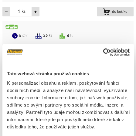
ks
do košíku
8
dní
35
ks
6
ks
Přidat k porovnání
PROTEC Multimetr PSZM LCD 200A klešťový
Kód ELFETEX
10.694.624
Tato webová stránka používá cookies
EAN
4016705129928
K personalizaci obsahu a reklam, poskytování funkcí
Kód výrobce
05102992
Značka
PROTEC.CLASS
sociálních médií a analýze naší návštěvnosti využíváme
soubory cookie. Informace o tom, jak náš web používáte,
Cena s DPH
4 349,64 Kč/ks
sdílíme se svými partnery pro sociální média, inzerci a
analýzy. Partneři tyto údaje mohou zkombinovat s dalšími
ks
do košíku
informacemi, které jste jim poskytli nebo které získali v
důsledku toho, že používáte jejich služby.
8
dní
10
ks
K objednání