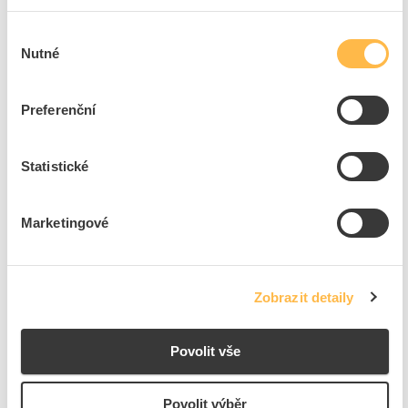
Přidat k porovnání
Výběr
Nutné
souhlasu
PROTEC Teploměr PIL infračervený, 2xAAA baterie v
balení, intergrovaná LED, -50 - +500℃
Preferenční
Kód ELFETEX
10.560.639
EAN
4016705117079
Kód výrobce
05101707
Statistické
Značka
PROTEC.CLASS
Cena s DPH
3 931,81 Kč/ks
Marketingové
ks
do košíku
8
dní
1
ks
Zobrazit detaily
K objednání
Přidat k porovnání
Povolit vše
PROTEC Šňůry PRÜSCHNÜ měřící náhradní
Povolit výběr
Kód ELFETEX
10.694.606