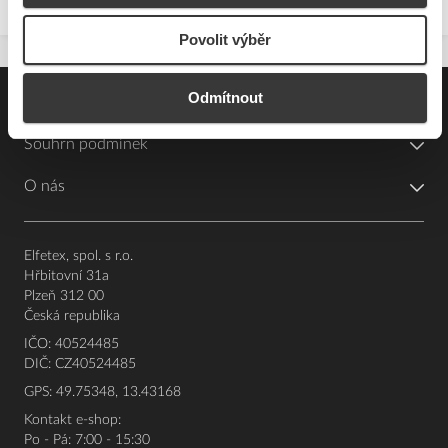
Povolit výběr
Odmítnout
Pro zákazníky
Souhrn podmínek
O nás
Elfetex, spol. s r.o.
Hřbitovní 31a
Plzeň 312 00
Česká republika
IČO: 40524485
DIČ: CZ40524485
GPS: 49.75348, 13.43168
Kontakt e-shop:
Po - Pá: 7:00 - 15:30