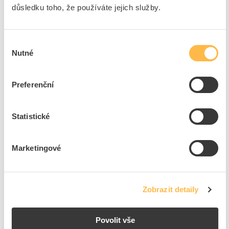
Přidat k porovnání
důsledku toho, že používáte jejich služby.
PROTEC Zkoušečka PSP KLL12 napětí se svítilnou
Výběr
Kód ELFETEX
10.513.989
Nutné
souhlasu
EAN
4016705121274
Kód výrobce
05102127
Značka
PROTEC.CLASS
Preferenční
Cena s DPH
705,84 Kč/ks
Statistické
ks
do košíku
Marketingové
8
dní
79
ks
3
ks
Přidat k porovnání
Zobrazit detaily
Zobrazit
Povolit vše