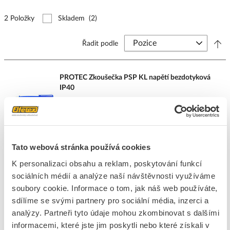
2 Položky
Skladem
(2)
Řadit podle
PROTEC Zkoušečka PSP KL napětí bezdotyková
IP40
Kód ELFETEX
10.044.804
EAN
4016705106035
Kód výrobce
05100603
Značka
PROTEC.CLASS
Tato webová stránka používá cookies
Cena s DPH
654,65 Kč/ks
K personalizaci obsahu a reklam, poskytování funkcí
ks
do košíku
sociálních médií a analýze naší návštěvnosti využíváme
soubory cookie. Informace o tom, jak náš web používáte,
sdílíme se svými partnery pro sociální média, inzerci a
analýzy. Partneři tyto údaje mohou zkombinovat s dalšími
8
dní
47
ks
4
ks
informacemi, které jste jim poskytli nebo které získali v