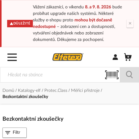
Vážení zákazníci, o víkendu
8. a 9. 8. 2026
bude
probíhat upgrade našich systémů. Některé
služby e-shopu proto
mohou být dočasně
×
DŮLEŽITÉ
nedostupné
– zobrazení cen a dostupnosti,
vytváření objednávek nebo zobrazení
dokumentů. Děkujeme za pochopení.
Přihlásit/Regi
Domů
Katalogy-elf
Protec.Class
Měřící přístroje
Bezkontaktní zkoušečky
Bezkontaktní zkoušečky
Filtr