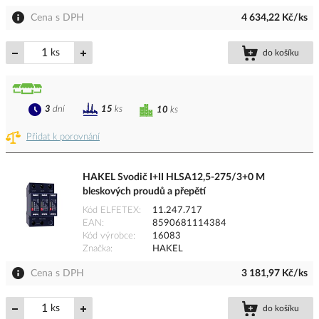
Cena s DPH
4 634,22 Kč/ks
ks
do košíku
3
dní
15
ks
10
ks
Přidat k porovnání
HAKEL Svodič I+II HLSA12,5-275/3+0 M
bleskových proudů a přepětí
Kód ELFETEX
11.247.717
EAN
8590681114384
Kód výrobce
16083
Značka
HAKEL
Cena s DPH
3 181,97 Kč/ks
ks
do košíku