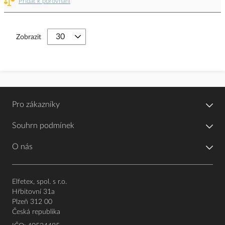
Přidat k porovnání
Zobrazit
Pro zákazníky
Souhrn podmínek
O nás
Elfetex, spol. s r.o.
Hřbitovní 31a
Plzeň 312 00
Česká republika