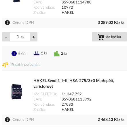
EAN
8590681114780
Kód výrobce
10970
Značka
HAKEL
Cena s DPH
3 289,02 Kč/ks
ks
do košíku
3
dní
1
ks
2
ks
Přidat k porovnání
HAKEL Svodič II+III HSA-275/3+0 M přepětí,
varistorový
Kód ELFETEX
11.247.752
EAN
8590681115992
Kód výrobce
27083
Značka
HAKEL
Cena s DPH
2 468,13 Kč/ks