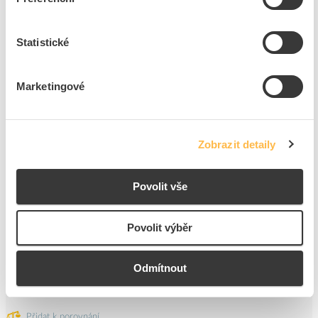
3
ks
Statistické
Přidat k porovnání
Marketingové
HAKEL Svodič I+II HLSA12,5-275 M bleskových
proudů a přepětí
Kód ELFETEX
11.247.714
Zobrazit detaily
EAN
8590681114353
Kód výrobce
16080
Značka
HAKEL
Povolit vše
Cena s DPH
1 272,19 Kč/ks
Povolit výběr
ks
do košíku
Odmítnout
3
dní
12
ks
3
ks
Přidat k porovnání