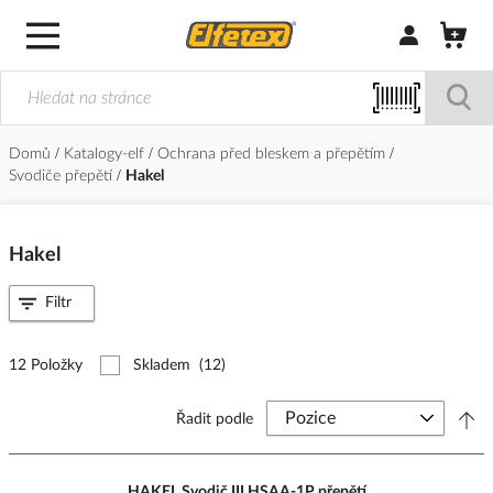
Přihlásit/Regi
Domů
Katalogy-elf
Ochrana před bleskem a přepětím
Svodiče přepětí
Hakel
Hakel
Filtr
12 Položky
Skladem
(12)
Řadit podle
HAKEL Svodič III HSAA-1P přepětí