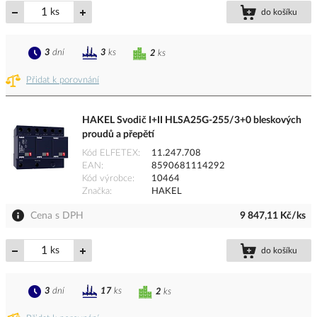
ks
do košíku
3
dní
3
ks
2
ks
Přidat k porovnání
HAKEL Svodič I+II HLSA25G-255/3+0 bleskových
proudů a přepětí
Kód ELFETEX
11.247.708
EAN
8590681114292
Kód výrobce
10464
Značka
HAKEL
Cena s DPH
9 847,11 Kč/ks
ks
do košíku
3
dní
17
ks
2
ks