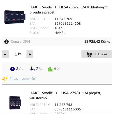
HAKEL Svodič I+II HLSA25G-255/4+0 bleskových
proudů a přepětí
Kód ELFETEX
11.247.709
EAN
8590681114308
Kód výrobce
10465
Značka
HAKEL
Cena s DPH
13 925,42 Kč/ks
ks
do košíku
3
dní
7
ks
4
ks
Přidat k porovnání
HAKEL Svodič II+III HSA-275/3+1 M přepětí,
varistorový
Kód ELFETEX
11.247.753
EAN
8590681116005