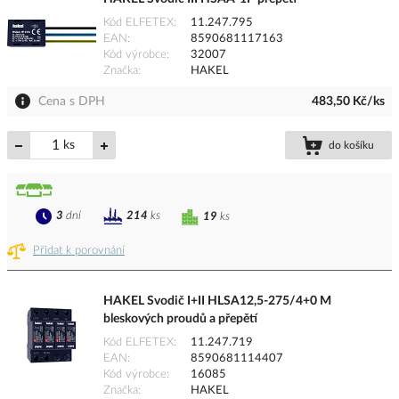
Kód ELFETEX
11.247.795
EAN
8590681117163
Kód výrobce
32007
Značka
HAKEL
Cena s DPH
483,50 Kč/ks
ks
do košíku
3
dní
214
ks
19
ks
Přidat k porovnání
HAKEL Svodič I+II HLSA12,5-275/4+0 M
bleskových proudů a přepětí
Kód ELFETEX
11.247.719
EAN
8590681114407
Kód výrobce
16085
Značka
HAKEL