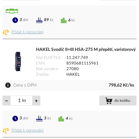
3
dní
89
ks
6
ks
Přidat k porovnání
HAKEL Svodič II+III HSA-275 M přepětí, varistorový
Kód ELFETEX
11.247.749
EAN
8590681115961
Kód výrobce
27080
Značka
HAKEL
Cena s DPH
798,62 Kč/ks
ks
do košíku
3
dní
3
ks
4
ks
Přidat k porovnání