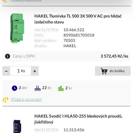
HAKEL Tlumivka TL 500 3X 500 V AC pro hlídač
izolačního stavu
Kód ELFETEX
10.466.522
EAN
8590681705018
Kód výrobce
70501
Značka
HAKEL
Cena s DPH
3 572,45 Kč/ks
ks
do košíku
3
dní
22
ks
2
ks
Přidat k porovnání
HAKEL Svodič I HLA50-255 bleskových proudů,
jiskřišťový
Kód ELFETEX
11.313.456