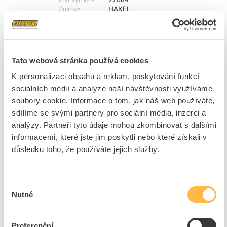
Kód výrobce
27084
Značka
HAKEL
Cena s DPH
3 738,17 Kč/ks
ks
do košíku
Tato webová stránka používá cookies
K personalizaci obsahu a reklam, poskytování funkcí
3
ks
sociálních médií a analýze naší návštěvnosti využíváme
soubory cookie. Informace o tom, jak náš web používáte,
Přidat k porovnání
sdílíme se svými partnery pro sociální média, inzerci a
analýzy. Partneři tyto údaje mohou zkombinovat s dalšími
HAKEL Svodič II+III HSA-275/4+0 M přepětí,
informacemi, které jste jim poskytli nebo které získali v
varistorový
důsledku toho, že používáte jejich služby.
Kód ELFETEX
11.247.754
EAN
8590681116012
Kód výrobce
27085
Značka
HAKEL
Výběr
Nutné
souhlasu
Cena s DPH
2 807,71 Kč/ks
ks
do košíku
Preferenční