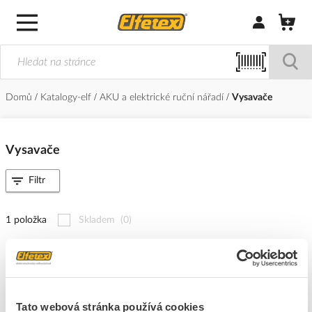
Přihlásit/Regi
Domů
Katalogy-elf
AKU a elektrické ruční nářadí
Vysavače
Vysavače
Filtr
1 položka
Skladem
(0)
Řadit podle
DeWALT Vysavač DWV901LT 1400W suché/mokré
Tato webová stránka používá cookies