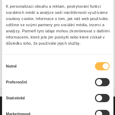
vysávání systém T-Stak
K personalizaci obsahu a reklam, poskytování funkcí
Kód ELFETEX
11.230.731
sociálních médií a analýze naší návštěvnosti využíváme
EAN
5035048467442
Kód výrobce
DWV901LT-QS
soubory cookie. Informace o tom, jak náš web používáte,
Značka
DEWALT
sdílíme se svými partnery pro sociální média, inzerci a
Dostupnost na pobočce
Cena na poptání
analýzy. Partneři tyto údaje mohou zkombinovat s dalšími
informacemi, které jste jim poskytli nebo které získali v
důsledku toho, že používáte jejich služby.
Pouze na poptání
Přidat k porovnání
Výběr
Nutné
souhlasu
Zobrazit
Preferenční
Statistické
Pro zákazníky
Marketingové