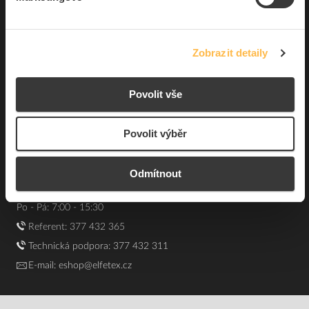
Souhrn podmínek
O nás
Zobrazit detaily
Elfetex, spol. s r.o.
Povolit vše
Hřbitovní 31a
Plzeň 312 00
Česká republika
Povolit výběr
IČO: 40524485
DIČ: CZ40524485
Odmítnout
GPS: 49.75348, 13.43168
Kontakt e-shop:
Po - Pá: 7:00 - 15:30
Referent:
377 432 365
Technická podpora: 377 432 311
E-mail:
eshop@elfetex.cz