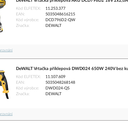
DeWALT Vrtačka příklepová AKU DCD796D2 18V 2x2,0Ah 
Kód ELFETEX
11.253.377
EAN
5035048616215
Kód výrobce
DCD796D2-QW
Značka
DEWALT
orovnání
DeWALT Vrtačka příklepová DWD024 650W 240V bez ku
Kód ELFETEX
11.107.609
EAN
5035048268148
Kód výrobce
DWD024-QS
Značka
DEWALT
orovnání