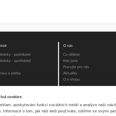
ínek
O nás
mínky - podnikatel
Co děláme
mínky - spotřebitel
Kdo jsme
Pracujte pro nás
ravy a platby
Aktuality
O e-shopu
ívá cookies
reklam, poskytování funkcí sociálních médií a analýze naší návš
 Informace o tom, jak náš web používáte, sdílíme se svými par