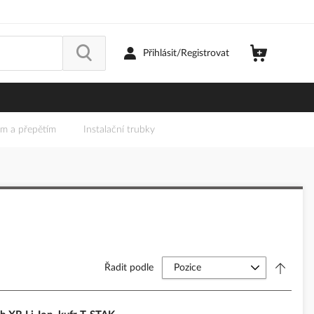
Přihlásit/Registrovat
em a přepětím
Instalační trubky
Řadit podle