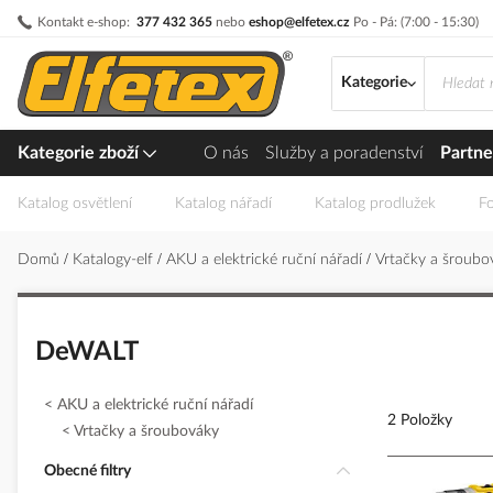
Přejít
Kontakt e-shop:
377 432 365
nebo
eshop@elfetex.cz
Po - Pá: (7:00 - 15:30)
na
obsah
Kategorie
Kategorie zboží
O nás
Služby a poradenství
Partne
Katalog osvětlení
Katalog nářadí
Katalog prodlužek
Fo
Domů
Katalogy-elf
AKU a elektrické ruční nářadí
Vrtačky a šroub
DeWALT
AKU a elektrické ruční nářadí
2 Položky
Vrtačky a šroubováky
Obecné filtry