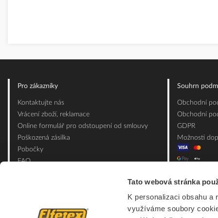
Pro zákazníky
Souhrn podm
Kontaktujte nás
Obchodní pod
Vrácení zboží, reklamace
Obchodní pod
Online formulář pro odstoupení od smlouvy
GDPR
Poškozená zásilka
Možnosti dop
Pobočky
FAQ
Slovník pojmů
Tato webová stránka použ
Mapa webu
K personalizaci obsahu a 
Ceník obalových materiálů
využíváme soubory cookie.