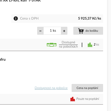
XR Li-Ion, kufr T-STAK
Cena s DPH
5 925,37 Kč/ks
ks
do košíku
Dostupné
2
ks
na pobočkách
fru
Dostupnost na pobočce
Cena na poptání
Pouze na poptání