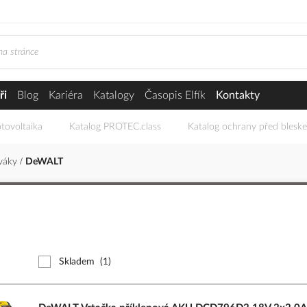
ři
Blog
Kariéra
Katalogy
Časopis Elfík
Kontakty
tovoltaika
Katalog PROTEC.class
Katalog ochrany před blesk
ováky
DeWALT
Skladem
(1)