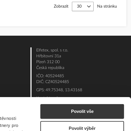
Zobrazit
Na stránku
Elfetex, spol. s r.o.
Hřbitovní 31a
Plzeň 312 00
Česká republika
IČO: 40524485
DIČ: CZ40524485
GPS: 49.75348, 13.43168
Kontakt e-shop:
Po - Pá: 7:00 - 15:30
Povolit vše
Referent:
377 432 365
těvnosti
Technická podpora: 377 432 311
tnery pro
Povolit výběr
E-mail:
eshop@elfetex.cz