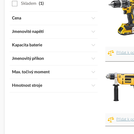
Skladem
1
Cena
Jmenovité napětí
Kapacita baterie
Přidat k p
Jmenovitý příkon
Max. točivý moment
Hmotnost stroje
Přidat k p