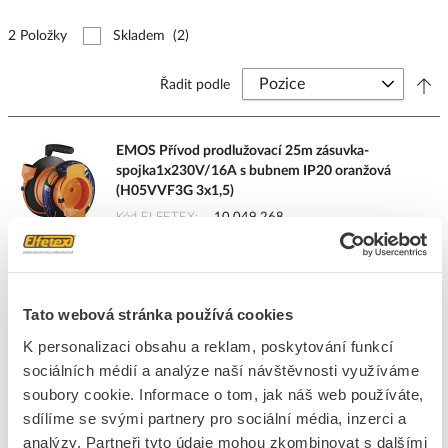
2 Položky
Skladem
(2)
Řadit podle
EMOS Přívod prodlužovací 25m zásuvka-
spojka1x230V/16A s bubnem IP20 oranžová
(H05VVF3G 3x1,5)
Kód ELFETEX
10.049.268
EAN
8595025325136
Kód výrobce
1908012501
Značka
EMOS
Cena s DPH
1 577,33 Kč/ks
Tato webová stránka používá cookies
K personalizaci obsahu a reklam, poskytování funkcí
ks
do košíku
sociálních médií a analýze naší návštěvnosti využíváme
soubory cookie. Informace o tom, jak náš web používáte,
sdílíme se svými partnery pro sociální média, inzerci a
5
ks
analýzy. Partneři tyto údaje mohou zkombinovat s dalšími