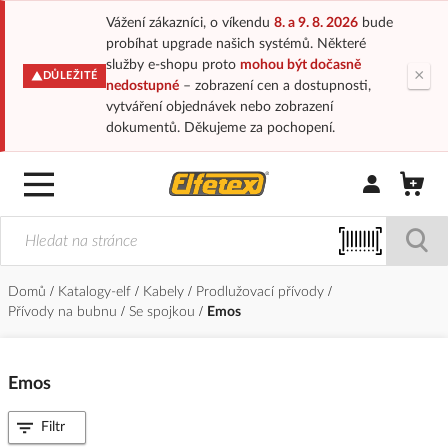
Vážení zákazníci, o víkendu
8. a 9. 8. 2026
bude
probíhat upgrade našich systémů. Některé
služby e-shopu proto
mohou být dočasně
×
DŮLEŽITÉ
nedostupné
– zobrazení cen a dostupnosti,
vytváření objednávek nebo zobrazení
dokumentů. Děkujeme za pochopení.
Přihlásit/Regi
Domů
Katalogy-elf
Kabely
Prodlužovací přívody
Přívody na bubnu
Se spojkou
Emos
Emos
Filtr