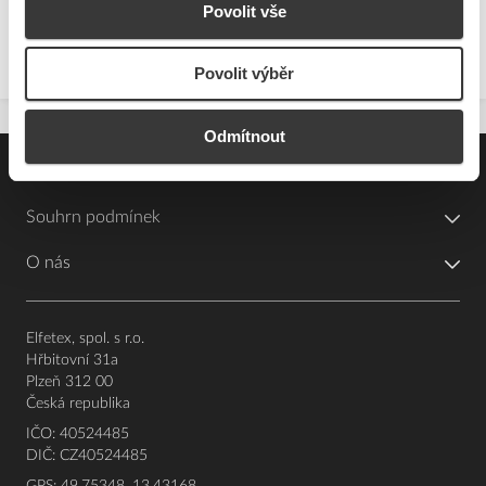
Povolit vše
Zobrazit
Povolit výběr
Odmítnout
Pro zákazníky
Souhrn podmínek
O nás
Elfetex, spol. s r.o.
Hřbitovní 31a
Plzeň 312 00
Česká republika
IČO: 40524485
DIČ: CZ40524485