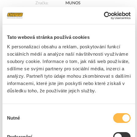
Značka
MUNOS
Cena s DPH
2 807,64 Kč/ks
ks
do košíku
Tato webová stránka používá cookies
K personalizaci obsahu a reklam, poskytování funkcí
sociálních médií a analýze naší návštěvnosti využíváme
21
ks
soubory cookie. Informace o tom, jak náš web používáte,
Přidat k porovnání
sdílíme se svými partnery pro sociální média, inzerci a
analýzy. Partneři tyto údaje mohou zkombinovat s dalšími
MUNOS Přívod prodlužovací 25m zásuvky 4x
informacemi, které jste jim poskytli nebo které získali v
230V/13A s bubnem IP20 černá (H05VV-F3G 3x1,5)
důsledku toho, že používáte jejich služby.
Kód ELFETEX
10.051.276
EAN
8594008407012
Kód výrobce
1000111
Výběr
Značka
MUNOS
Nutné
souhlasu
Cena s DPH
1 714,57 Kč/ks
Preferenční