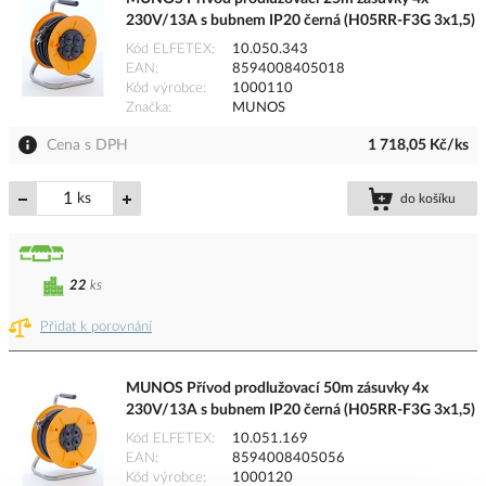
230V/13A s bubnem IP20 černá (H05RR-F3G 3x1,5)
Kód ELFETEX
10.050.343
EAN
8594008405018
Kód výrobce
1000110
Značka
MUNOS
Cena s DPH
1 718,05 Kč/ks
ks
do košíku
22
ks
Přidat k porovnání
MUNOS Přívod prodlužovací 50m zásuvky 4x
230V/13A s bubnem IP20 černá (H05RR-F3G 3x1,5)
Kód ELFETEX
10.051.169
EAN
8594008405056
Kód výrobce
1000120