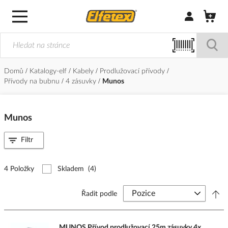
Přihlásit/Regi
Domů
Katalogy-elf
Kabely
Prodlužovací přívody
Přívody na bubnu
4 zásuvky
Munos
Munos
Filtr
4 Položky
Skladem
(4)
Řadit podle
MUNOS Přívod prodlužovací 25m zásuvky 4x