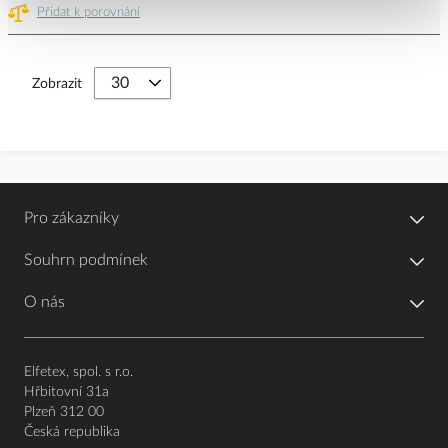
Přidat k porovnání
Zobrazit
Pro zákazníky
Souhrn podmínek
O nás
Elfetex, spol. s r.o.
Hřbitovní 31a
Plzeň 312 00
Česká republika