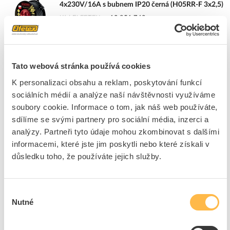
4x230V/16A s bubnem IP20 černá (H05RR-F 3x2,5)
Kód ELFETEX
10.851.749
EAN
5902694041152
Kód výrobce
20500095
Značka
ELGOTECH
Cena s DPH
3 995,50 Kč/ks
Tato webová stránka používá cookies
K personalizaci obsahu a reklam, poskytování funkcí
ks
do košíku
sociálních médií a analýze naší návštěvnosti využíváme
soubory cookie. Informace o tom, jak náš web používáte,
sdílíme se svými partnery pro sociální média, inzerci a
2
ks
analýzy. Partneři tyto údaje mohou zkombinovat s dalšími
informacemi, které jste jim poskytli nebo které získali v
Přidat k porovnání
důsledku toho, že používáte jejich služby.
ELGOTECH Přívod prodlužovací 50m zásuvky
4x230V/16A s bubnem IP20 černá (H05RR-F 3x1,5)
Výběr
Nutné
Kód ELFETEX
11.060.346
souhlasu
EAN
5902694042135
Kód výrobce
20500182