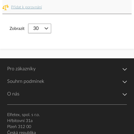
Přidat k porovnání
Zobrazit
Pro zákazníky
Souhrn podmínek
O nás
Elfetex, spol. s r.o.
Hřbitovní 31a
Plzeň 312 00
Česká republika