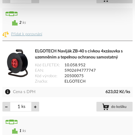
2
ks
Přidat k porovnání
ELGOTECH Naviják ZB-40 s cívkou 4xzásuvka s
uzemněním a tepelnou ochranou samostatný
Kód ELFETEX
10.058.952
EAN
5902694777747
Kód výrobce
20500075
Značka
ELGOTECH
Cena s DPH
623,02 Kč/ks
ks
do košíku
1
ks