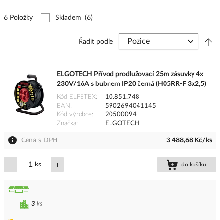
6 Položky
Skladem
(6)
Řadit podle
ELGOTECH Přívod prodlužovací 25m zásuvky 4x
230V/16A s bubnem IP20 černá (H05RR-F 3x2,5)
Kód ELFETEX
10.851.748
EAN
5902694041145
Kód výrobce
20500094
Značka
ELGOTECH
Cena s DPH
3 488,68 Kč/ks
ks
do košíku
3
ks