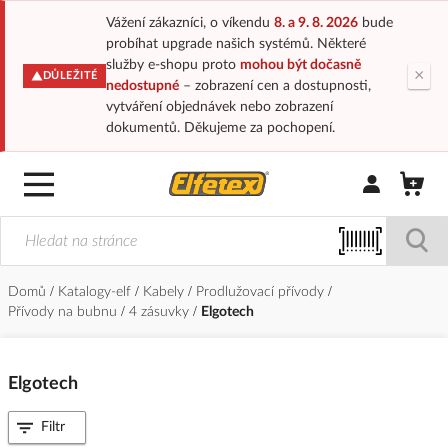
Vážení zákazníci, o víkendu
8. a 9. 8. 2026
bude
probíhat upgrade našich systémů. Některé
služby e-shopu proto
mohou být dočasně
×
DŮLEŽITÉ
nedostupné
– zobrazení cen a dostupnosti,
vytváření objednávek nebo zobrazení
dokumentů. Děkujeme za pochopení.
Přihlásit/Regi
Domů
Katalogy-elf
Kabely
Prodlužovací přívody
Přívody na bubnu
4 zásuvky
Elgotech
Elgotech
Filtr