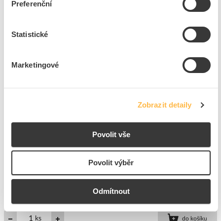
Značka
ELGOTECH
Preferenční
Cena s DPH
3 742,72 Kč/ks
Statistické
ks
do košíku
Marketingové
2
ks
Přidat k porovnání
Zobrazit detaily
ELGOTECH Přívod prodlužovací 25m zásuvky
Povolit vše
4x230V/16A s bubnem IP20 černá (H05RR-F 3x1,5)
Kód ELFETEX
11.060.345
EAN
5902694041121
Povolit výběr
Kód výrobce
20500089
Značka
ELGOTECH
Odmítnout
Cena s DPH
2 212,49 Kč/ks
ks
do košíku