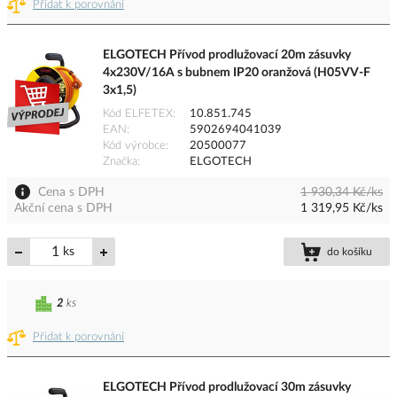
Přidat k porovnání
ELGOTECH Přívod prodlužovací 20m zásuvky
4x230V/16A s bubnem IP20 oranžová (H05VV-F
3x1,5)
Kód ELFETEX
10.851.745
EAN
5902694041039
Kód výrobce
20500077
Značka
ELGOTECH
Cena s DPH
1 930,34 Kč/ks
Akční cena s DPH
1 319,95 Kč/ks
ks
do košíku
2
ks
Přidat k porovnání
ELGOTECH Přívod prodlužovací 30m zásuvky