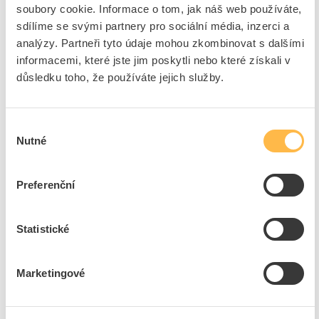
soubory cookie. Informace o tom, jak náš web používáte,
Cena s DPH
43,89 Kč/ks
sdílíme se svými partnery pro sociální média, inzerci a
analýzy. Partneři tyto údaje mohou zkombinovat s dalšími
ks
do košíku
informacemi, které jste jim poskytli nebo které získali v
důsledku toho, že používáte jejich služby.
27
ks
Výběr
Přidat k porovnání
Nutné
souhlasu
TIMEX Vidlice WT-1001 CZ 10A plochá IP20 černá
Preferenční
Kód ELFETEX
11.430.173
EAN
8429760410027
Kód výrobce
751060
Statistické
Značka
TIMEX
Cena s DPH
43,89 Kč/ks
Marketingové
ks
do košíku