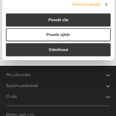
Zobrazit detaily
12
ks
Povolit vše
Přidat k porovnání
Povolit výběr
Zobrazit
Odmítnout
Pro zákazníky
Souhrn podmínek
O nás
Elfetex, spol. s r.o.