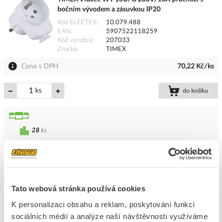
bočním vývodem a zásuvkou IP20
Kód ELFETEX
10.079.488
EAN
5907522118259
Kód výrobce
207033
Značka
TIMEX
Cena s DPH
70,22 Kč/ks
ks
do košíku
28
ks
Přidat k porovnání
TIMEX Vidlice WT-1001 BI plochá IP20 bílá
Tato webová stránka používá cookies
Kód ELFETEX
11.430.167
EAN
8429760410010
K personalizaci obsahu a reklam, poskytování funkcí
Kód výrobce
750871
sociálních médií a analýze naší návštěvnosti využíváme
Značka
TIMEX