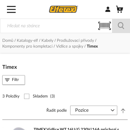
Přihlásit/Regi
Domů
Katalogy-elf
Kabely
Prodlužovací přívody
Komponenty pro kompletaci
Vidlice a spojky
Timex
Timex
Filtr
3 Položky
Skladem
(3)
Řadit podle
TIMEX Vidlice WT 16U/G 230V/16A průchozí s