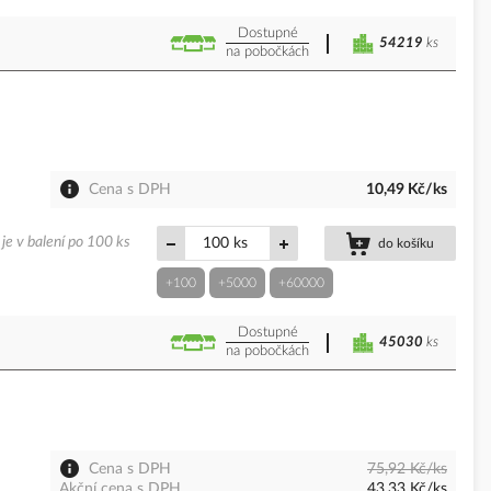
Dostupné
54219
ks
na pobočkách
Cena s DPH
10,49 Kč/ks
je v balení po 100 ks
ks
do košíku
+100
+5000
+60000
Dostupné
45030
ks
na pobočkách
Cena s DPH
75,92 Kč/ks
Akční cena s DPH
43,33 Kč/ks