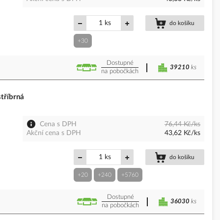
ks
do košíku
+30
Dostupné
39210
ks
na pobočkách
tříbrná
Cena s DPH
76,44 Kč/ks
Akční cena s DPH
43,62 Kč/ks
ks
do košíku
+20
+240
+5760
Dostupné
36030
ks
na pobočkách