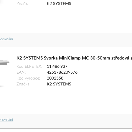
Značka
K2 SYSTEMS
orovnání
K2 SYSTEMS Svorka MiniClamp MC 30-50mm středová s
Kód ELFETEX
11.486.937
EAN
4251786209576
Kód výrobce
2002558
Značka
K2 SYSTEMS
orovnání