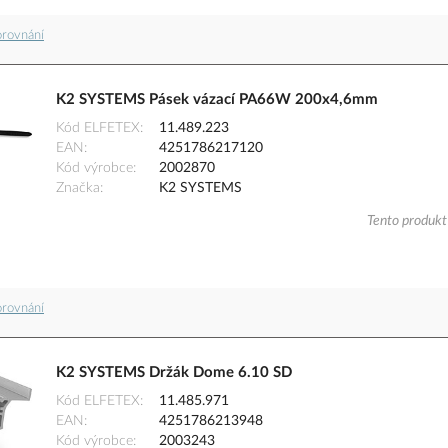
orovnání
K2 SYSTEMS Pásek vázací PA66W 200x4,6mm
Kód ELFETEX
11.489.223
EAN
4251786217120
Kód výrobce
2002870
Značka
K2 SYSTEMS
Tento produkt 
orovnání
K2 SYSTEMS Držák Dome 6.10 SD
Kód ELFETEX
11.485.971
EAN
4251786213948
Kód výrobce
2003243