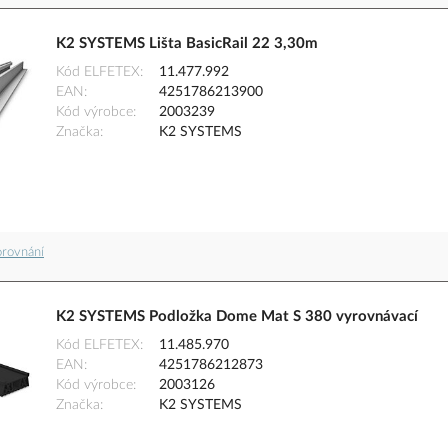
K2 SYSTEMS Lišta BasicRail 22 3,30m
Kód ELFETEX
11.477.992
EAN
4251786213900
Kód výrobce
2003239
Značka
K2 SYSTEMS
orovnání
K2 SYSTEMS Podložka Dome Mat S 380 vyrovnávací
Kód ELFETEX
11.485.970
EAN
4251786212873
Kód výrobce
2003126
Značka
K2 SYSTEMS