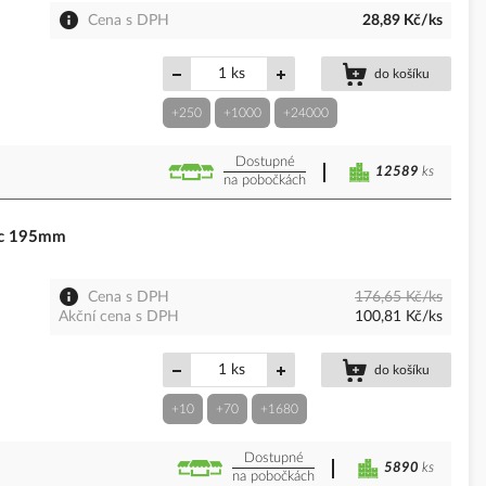
Cena s DPH
28,89 Kč/ks
ks
do košíku
+250
+1000
+24000
Dostupné
12589
ks
na pobočkách
ic 195mm
Cena s DPH
176,65 Kč/ks
Akční cena s DPH
100,81 Kč/ks
ks
do košíku
+10
+70
+1680
Dostupné
5890
ks
na pobočkách