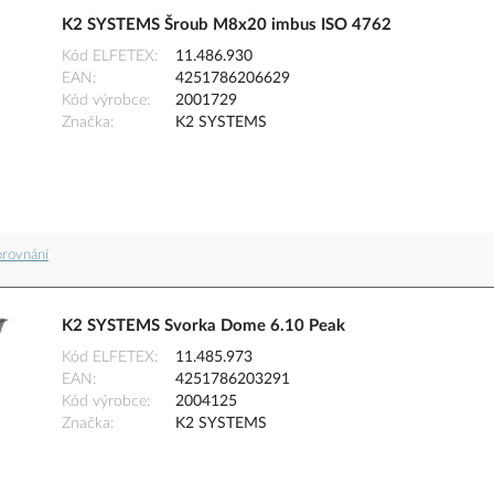
K2 SYSTEMS Šroub M8x20 imbus ISO 4762
Kód ELFETEX
11.486.930
EAN
4251786206629
Kód výrobce
2001729
Značka
K2 SYSTEMS
orovnání
K2 SYSTEMS Svorka Dome 6.10 Peak
Kód ELFETEX
11.485.973
EAN
4251786203291
Kód výrobce
2004125
Značka
K2 SYSTEMS