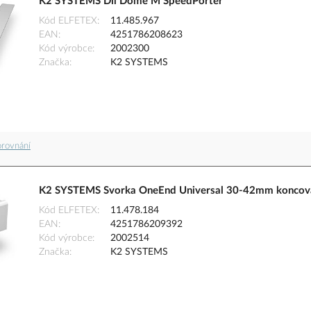
K2 SYSTEMS Díl Dome M SpeedPorter
Kód ELFETEX
11.485.967
EAN
4251786208623
Kód výrobce
2002300
Značka
K2 SYSTEMS
orovnání
K2 SYSTEMS Svorka OneEnd Universal 30-42mm koncová
Kód ELFETEX
11.478.184
EAN
4251786209392
Kód výrobce
2002514
Značka
K2 SYSTEMS