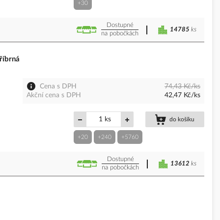
+30
Dostupné
14785
ks
na pobočkách
říbrná
Cena s DPH
74,43 Kč/ks
Akční cena s DPH
42,47 Kč/ks
ks
do košíku
+20
+240
+5760
Dostupné
13612
ks
na pobočkách