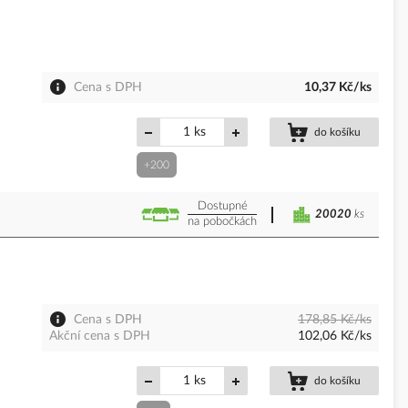
Cena s DPH
10,37 Kč/ks
ks
do košíku
+200
Dostupné
20020
ks
na pobočkách
Cena s DPH
178,85 Kč/ks
Akční cena s DPH
102,06 Kč/ks
ks
do košíku