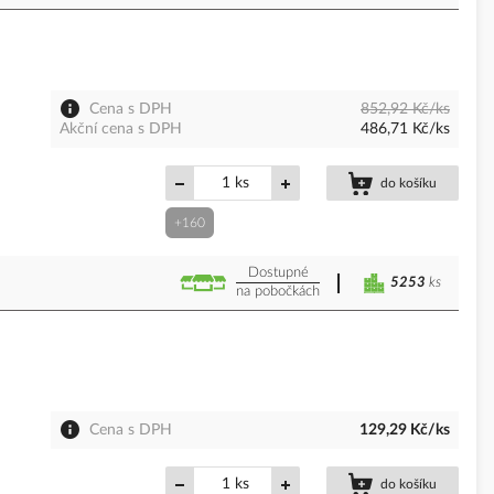
Cena s DPH
852,92 Kč/ks
Akční cena s DPH
486,71 Kč/ks
ks
do košíku
+160
Dostupné
5253
ks
na pobočkách
Cena s DPH
129,29 Kč/ks
ks
do košíku