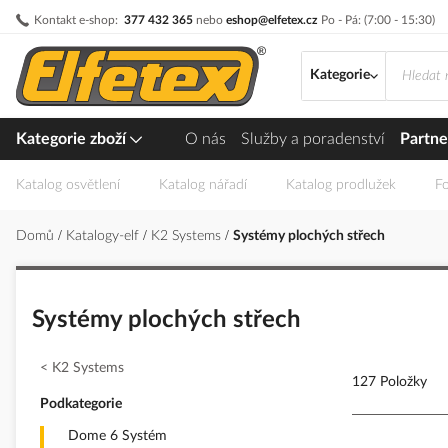
Přejít
Kontakt e-shop:
377 432 365
nebo
eshop@elfetex.cz
Po - Pá: (7:00 - 15:30)
na
obsah
Kategorie
Kategorie zboží
O nás
Služby a poradenství
Partne
Katalog osvětlení
Katalog nářadí
Katalog prodlužek
Fo
Domů
Katalogy-elf
K2 Systems
Systémy plochých střech
Systémy plochých střech
K2 Systems
127 Položky
Podkategorie
Dome 6 Systém