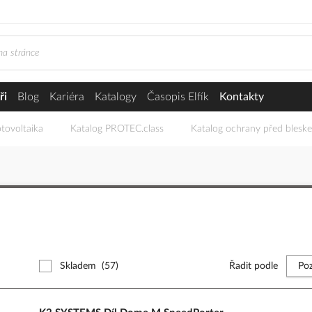
ři
Blog
Kariéra
Katalogy
Časopis Elfík
Kontakty
tovoltaika
Katalog PROTEC.class
Katalog ochrany před blesk
Skladem
(57)
Řadit podle