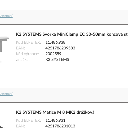
orovnání
K2 SYSTEMS Svorka MiniClamp EC 30-50mm koncová st
Kód ELFETEX
11.486.938
EAN
4251786209583
Kód výrobce
2002559
Značka
K2 SYSTEMS
orovnání
K2 SYSTEMS Matice M 8 MK2 drážková
Kód ELFETEX
11.486.931
EAN
4251786201013