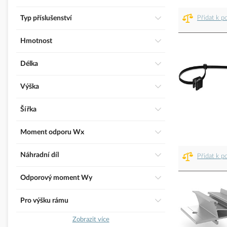
Typ příslušenství
Přidat k p
Hmotnost
Délka
Výška
Šířka
Moment odporu Wx
Náhradní díl
Přidat k p
Odporový moment Wy
Pro výšku rámu
Zobrazit více