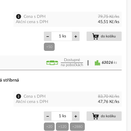
Cena s DPH
79,75 Kč/ks
Akční cena s DPH
45,51 Kč/ks
ks
do košíku
+50
Dostupné
63026
ks
na pobočkách
 stříbrná
Cena s DPH
83,70 Kč/ks
Akční cena s DPH
47,76 Kč/ks
ks
do košíku
+20
+120
+2880