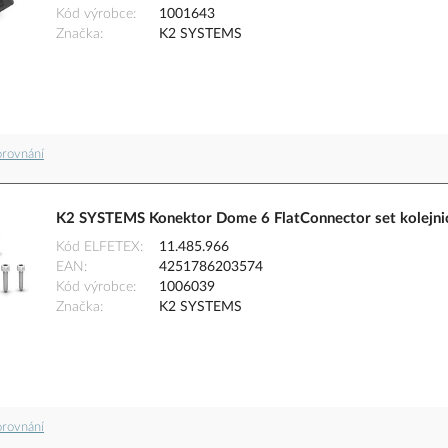
Kód výrobce
1001643
Značka
K2 SYSTEMS
orovnání
K2 SYSTEMS Konektor Dome 6 FlatConnector set kolejn
Kód ELFETEX
11.485.966
EAN
4251786203574
Kód výrobce
1006039
Značka
K2 SYSTEMS
orovnání