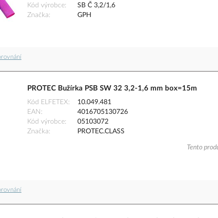
Kód výrobce
SB Č 3,2/1,6
Značka
GPH
orovnání
PROTEC Bužírka PSB SW 32 3,2-1,6 mm box=15m
Kód ELFETEX
10.049.481
EAN
4016705130726
Kód výrobce
05103072
Značka
PROTEC.CLASS
Tento produ
orovnání