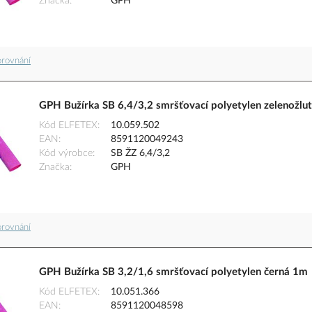
Značka
GPH
orovnání
GPH Bužírka SB 6,4/3,2 smršťovací polyetylen zelenožlu
Kód ELFETEX
10.059.502
EAN
8591120049243
Kód výrobce
SB ŽZ 6,4/3,2
Značka
GPH
orovnání
GPH Bužírka SB 3,2/1,6 smršťovací polyetylen černá 1m
Kód ELFETEX
10.051.366
EAN
8591120048598