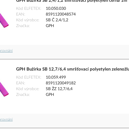
GPH Bužírka SB 2,4/1,2 smršťovací polyetylen černá 1m
Kód ELFETEX
10.050.030
EAN
8591120048574
Kód výrobce
SB Č 2,4/1,2
Značka
GPH
orovnání
GPH Bužírka SB 12,7/6,4 smršťovací polyetylen zelenožl
Kód ELFETEX
10.059.499
EAN
8591120049182
Kód výrobce
SB ŽZ 12,7/6,4
Značka
GPH
orovnání