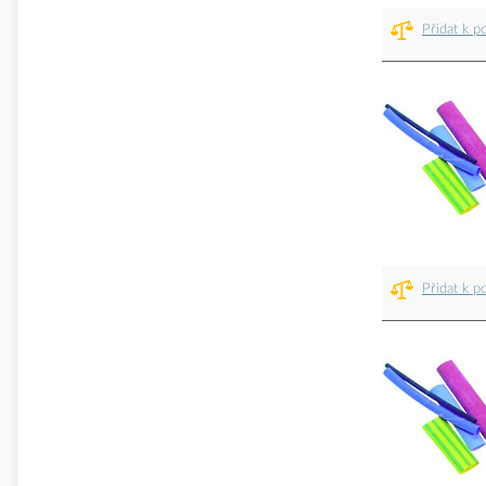
Přidat k p
Přidat k p