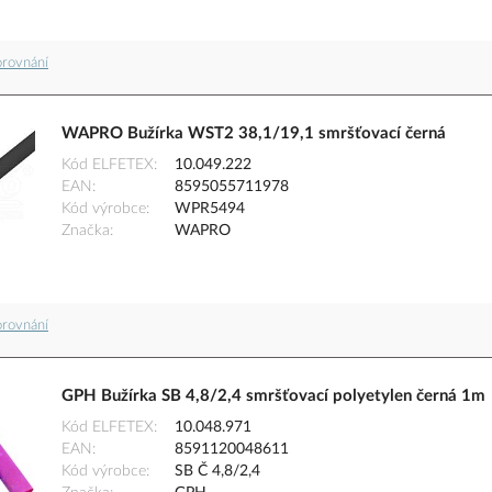
orovnání
WAPRO Bužírka WST2 38,1/19,1 smršťovací černá
Kód ELFETEX
10.049.222
EAN
8595055711978
Kód výrobce
WPR5494
Značka
WAPRO
orovnání
GPH Bužírka SB 4,8/2,4 smršťovací polyetylen černá 1m
Kód ELFETEX
10.048.971
EAN
8591120048611
Kód výrobce
SB Č 4,8/2,4