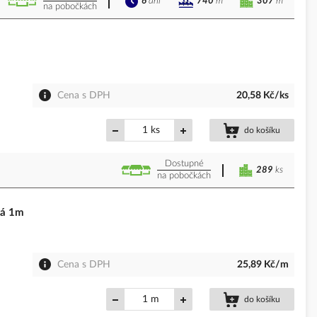
6
dní
307
m
740
m
na pobočkách
Cena s DPH
20,58 Kč/ks
ks
do košíku
Dostupné
289
ks
na pobočkách
tá 1m
Cena s DPH
25,89 Kč/m
m
do košíku