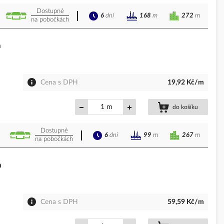
Dostupné
6
dní
272
m
168
m
na pobočkách
m
Cena s DPH
19,92 Kč/m
m
do košíku
Dostupné
6
dní
267
m
99
m
na pobočkách
m
Cena s DPH
59,59 Kč/m