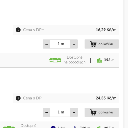
m
Cena s DPH
16,29 Kč/m
m
do košíku
Dostupné
353
m
na pobočkách
Cena s DPH
24,35 Kč/m
m
do košíku
Dostupné