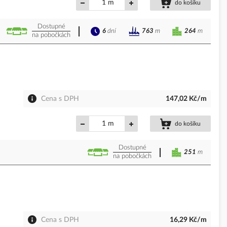
m
do košíku
Dostupné
6
dní
264
m
763
m
na pobočkách
Cena s DPH
147,02 Kč/m
m
do košíku
Dostupné
251
m
na pobočkách
Cena s DPH
16,29 Kč/m