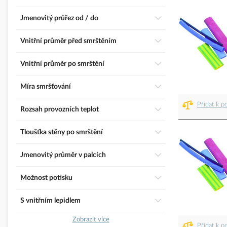
Jmenovitý průřez od / do
Vnitřní průměr před smrštěním
Vnitřní průměr po smrštění
Míra smršťování
Přidat k p
Rozsah provozních teplot
Tloušťka stěny po smrštění
Jmenovitý průměr v palcích
Možnost potisku
S vnitřním lepidlem
Zobrazit více
Přidat k p