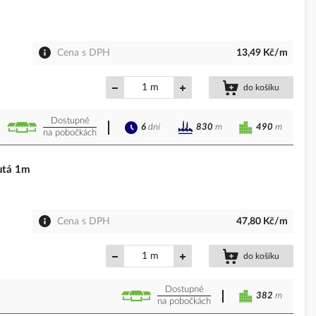
Cena s DPH
13,49 Kč/m
m
do košíku
Dostupné
6
dní
490
m
830
m
na pobočkách
utá 1m
Cena s DPH
47,80 Kč/m
m
do košíku
Dostupné
382
m
na pobočkách