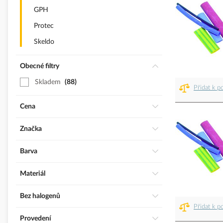
GPH
Protec
Skeldo
Obecné filtry
Skladem
88
Přidat k p
Cena
Značka
Barva
Materiál
Bez halogenů
Přidat k p
Provedení