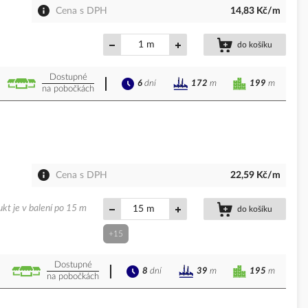
Cena s DPH
14,83 Kč/m
m
do košíku
Dostupné
6
dní
199
m
172
m
na pobočkách
Cena s DPH
22,59 Kč/m
kt je v balení po 15 m
m
do košíku
+15
Dostupné
8
dní
195
m
39
m
na pobočkách