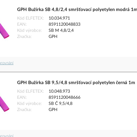
GPH Bužírka SB 4,8/2,4 smršťovací polyetylen modrá 1
Kód ELFETEX
10.034.971
EAN
8591120048833
Kód výrobce
SB M 4,8/2,4
Značka
GPH
orovnání
GPH Bužírka SB 9,5/4,8 smršťovací polyetylen černá 1m
Kód ELFETEX
10.048.973
EAN
8591120048666
Kód výrobce
SB Č 9,5/4,8
Značka
GPH
orovnání