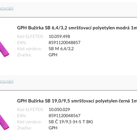
orovnání
GPH Bužírka SB 6,4/3,2 smršťovací polyetylen modrá 1
Kód ELFETEX
10.059.498
EAN
8591120048857
Kód výrobce
SB M 6,4/3,2
Značka
GPH
orovnání
GPH Bužírka SB 19,0/9,5 smršťovací polyetylen černá 1
Kód ELFETEX
10.050.029
EAN
8591120048567
Kód výrobce
SB Č 19/9,5 (H-S T BK)
Značka
GPH