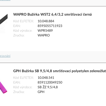
WAPRO Bužírka WST2 6,4/3,2 smršťovací černá
Kód ELFETEX
10.048.884
EAN
8595055711923
Kód výrobce
WPR5489
Značka
WAPRO
orovnání
GPH Bužírka SB 9,5/4,8 smršťovací polyetylen zelenožlu
Kód ELFETEX
10.048.541
EAN
8591120049250
Kód výrobce
SB ŽZ 9,5/4,8
Značka
GPH