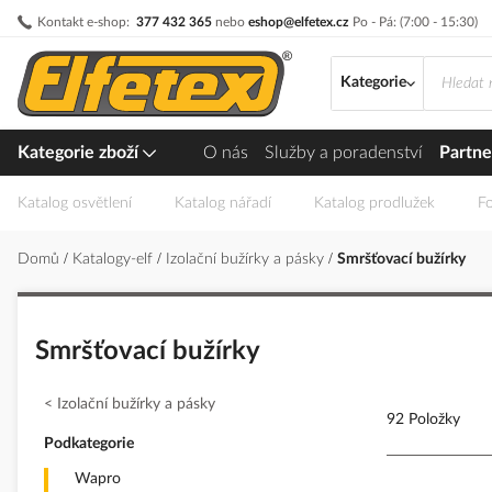
Přejít
Kontakt e-shop:
377 432 365
nebo
eshop@elfetex.cz
Po - Pá: (7:00 - 15:30)
na
obsah
Kategorie
Kategorie zboží
O nás
Služby a poradenství
Partne
Katalog osvětlení
Katalog nářadí
Katalog prodlužek
Fo
Domů
Katalogy-elf
Izolační bužírky a pásky
Smršťovací bužírky
Smršťovací bužírky
Izolační bužírky a pásky
92 Položky
Podkategorie
Wapro