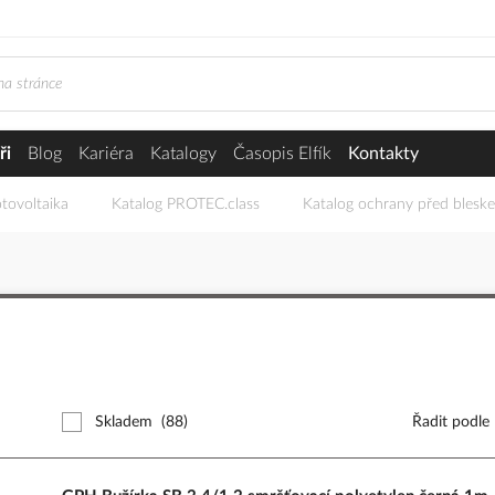
ři
Blog
Kariéra
Katalogy
Časopis Elfík
Kontakty
tovoltaika
Katalog PROTEC.class
Katalog ochrany před blesk
Skladem
(88)
Řadit podle