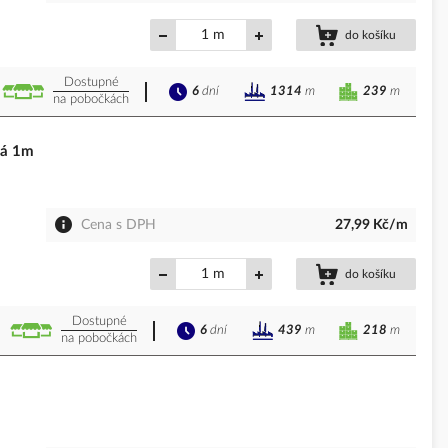
m
do košíku
Dostupné
6
dní
239
m
1314
m
na pobočkách
tá 1m
Cena s DPH
27,99 Kč/m
m
do košíku
Dostupné
6
dní
218
m
439
m
na pobočkách