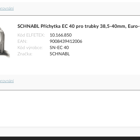
orovnání
SCHNABL Příchytka EC 40 pro trubky 38,5-40mm, Euro-
Kód ELFETEX
10.166.850
EAN
9008439412006
Kód výrobce
SN-EC 40
Značka
SCHNABL
orovnání