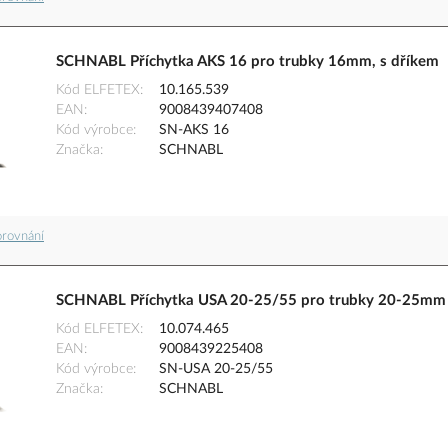
SCHNABL Příchytka AKS 16 pro trubky 16mm, s dříkem
Kód ELFETEX
10.165.539
EAN
9008439407408
Kód výrobce
SN-AKS 16
Značka
SCHNABL
orovnání
SCHNABL Příchytka USA 20-25/55 pro trubky 20-25mm ko
Kód ELFETEX
10.074.465
EAN
9008439225408
Kód výrobce
SN-USA 20-25/55
Značka
SCHNABL