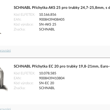
SCHNABL Příchytka AKS 25 pro trubky 24,7-25,8mm, s 
Kód ELFETEX
10.166.856
EAN
9008439408405
Kód výrobce
SN-AKS 25
Značka
SCHNABL
orovnání
SCHNABL Příchytka EC 20 pro trubky 19,8-21mm, Euro-
Kód ELFETEX
10.078.585
EAN
9008439410804
Kód výrobce
SN-EC 20
Značka
SCHNABL
orovnání