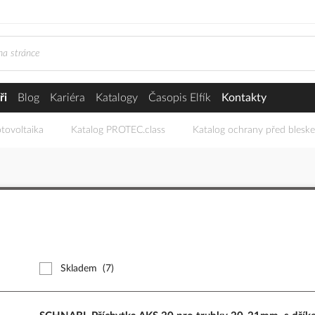
ři
Blog
Kariéra
Katalogy
Časopis Elfík
Kontakty
tovoltaika
Katalog PROTEC.class
Katalog ochrany před blesk
Skladem
(7)