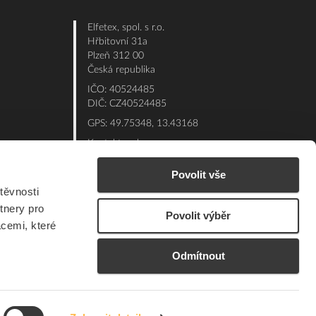
Elfetex, spol. s r.o.
Hřbitovní 31a
Plzeň 312 00
Česká republika
IČO: 40524485
DIČ: CZ40524485
GPS: 49.75348, 13.43168
Kontakt e-shop:
Po - Pá: 7:00 - 15:30
Povolit vše
Referent:
377 432 365
těvnosti
Technická podpora: 377 432 311
tnery pro
Povolit výběr
E-mail:
eshop@elfetex.cz
acemi, které
Odmítnout