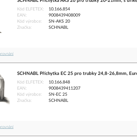
SCHNABL Příchytka AKS 20 pro trubky 20-21mm, s dřík
Kód ELFETEX
10.166.854
EAN
9008439408009
Kód výrobce
SN-AKS 20
Značka
SCHNABL
orovnání
SCHNABL Příchytka EC 25 pro trubky 24,8-26,8mm, Eur
Kód ELFETEX
10.166.848
EAN
9008439411207
Kód výrobce
SN-EC 25
Značka
SCHNABL
orovnání