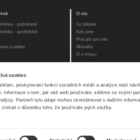
ínek
O nás
mínky - podnikatel
Co děláme
mínky - spotřebitel
Kdo jsme
Pracujte pro nás
ravy a platby
Aktuality
O e-shopu
ívá cookies
reklam, poskytování funkcí sociálních médií a analýze naší návš
 Informace o tom, jak náš web používáte, sdílíme se svými par
analýzy. Partneři tyto údaje mohou zkombinovat s dalšími inform
é získali v důsledku toho, že používáte jejich služby.