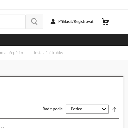
Přihlásit/Registrovat
em a přepětím
Instalační trubky
Řadit podle