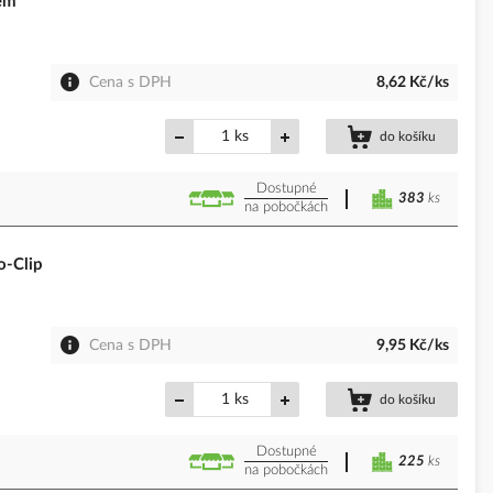
em
Cena s DPH
8,62 Kč/ks
ks
do košíku
Dostupné
383
ks
na pobočkách
o-Clip
Cena s DPH
9,95 Kč/ks
ks
do košíku
Dostupné
225
ks
na pobočkách