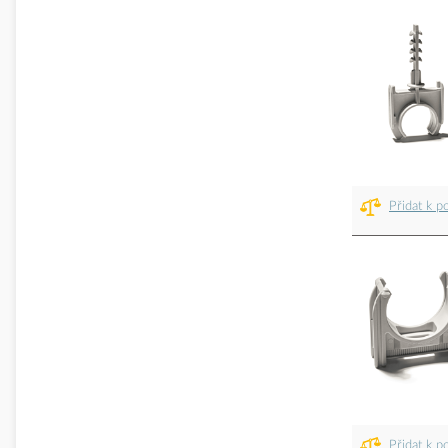
Přidat k p
Přidat k p