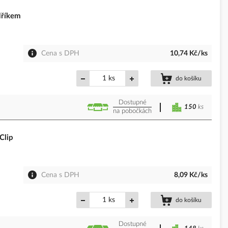
dříkem
Cena s DPH
10,74 Kč/ks
ks
do košíku
Dostupné
150
ks
na pobočkách
Clip
Cena s DPH
8,09 Kč/ks
ks
do košíku
Dostupné