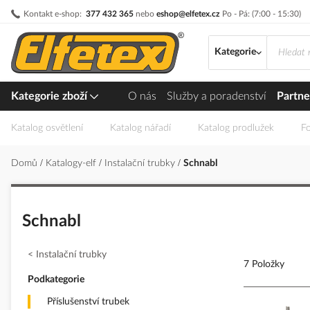
Přejít
Kontakt e-shop:
377 432 365
nebo
eshop@elfetex.cz
Po - Pá: (7:00 - 15:30)
na
obsah
Kategorie
Kategorie zboží
O nás
Služby a poradenství
Partne
Katalog osvětlení
Katalog nářadí
Katalog prodlužek
Fo
Domů
Katalogy-elf
Instalační trubky
Schnabl
Schnabl
Instalační trubky
7 Položky
Podkategorie
Příslušenství trubek