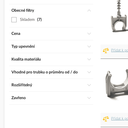
Obecné filtry
Skladem
7
Cena
Typ upevnění
Přidat k p
Kvalita materiálu
Vhodné pro trubku o průměru od / do
Rozšiřitelný
Zavřeno
Přidat k p