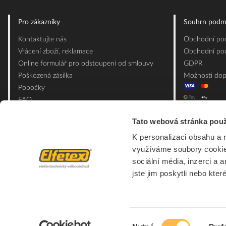
Pro zákazníky
Souhrn podm
Kontaktujte nás
Obchodní pod
Vrácení zboží, reklamace
Obchodní pod
Online formulář pro odstoupení od smlouvy
GDPR
Poškozená zásilka
Možnosti dop
Pobočky
FAQ
Slovník pojmů
Tato webová stránka použ
Mapa webu
K personalizaci obsahu a 
Ceník obalových materiálů
využíváme soubory cookie.
sociální média, inzerci a 
jste jim poskytli nebo kter
Výběr