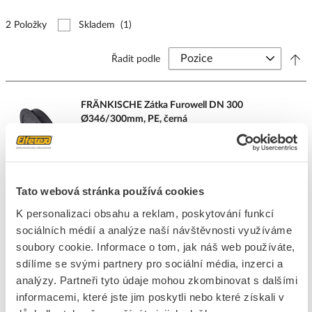
2 Položky
Skladem
(1)
Řadit podle
FRÄNKISCHE Zátka Furowell DN 300
Ø346/300mm, PE, černá
Kód ELFETEX
11.258.243
EAN
4013960292145
Kód výrobce
29570300
Značka
FRAENKISCHE
Tato webová stránka používá cookies
Cena s DPH
249,55 Kč/ks
K personalizaci obsahu a reklam, poskytování funkcí
sociálních médií a analýze naší návštěvnosti využíváme
ks
do košíku
soubory cookie. Informace o tom, jak náš web používáte,
sdílíme se svými partnery pro sociální média, inzerci a
3
ks
analýzy. Partneři tyto údaje mohou zkombinovat s dalšími
informacemi, které jste jim poskytli nebo které získali v
Přidat k porovnání