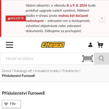
Vážení zákazníci, o víkendu
8. a 9. 8. 2026
bude
probíhat upgrade našich systémů. Některé
služby e-shopu proto
mohou být dočasně
×
DŮLEŽITÉ
nedostupné
– zobrazení cen a dostupnosti,
vytváření objednávek nebo zobrazení
dokumentů. Děkujeme za pochopení.
Přihlásit/Regi
Domů
Katalogy-elf
Instalační trubky
Fränkische
Příslušenství Furowell
Příslušenství Furowell
Filtr