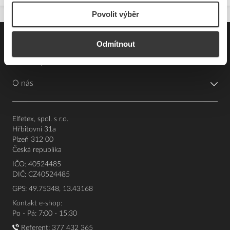
Povolit výběr
Pro zákazníky
Odmítnout
Souhrn podmínek
O nás
Elfetex, spol. s r.o.
Hřbitovní 31a
Plzeň 312 00
Česká republika
IČO: 40524485
DIČ: CZ40524485
GPS: 49.75348, 13.43168
Kontakt e-shop:
Po - Pá: 7:00 - 15:30
Referent:
377 432 365