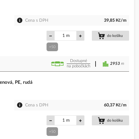
Cena s DPH
39,85 Kč/m
m
do košíku
+50
Dostupné
2953
m
na pobočkách
nová, PE, rudá
Cena s DPH
60,37 Kč/m
m
do košíku
+50