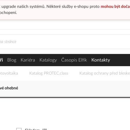
 upgrade našich systémů. Některé služby e-shopu proto
mohou být doča
ochopení.
ři
Blog
Kariéra
Katalogy
Časopis Elfík
Kontakty
tovoltaika
Katalog PROTEC.class
Katalog ochrany před blesk
ové ohebné