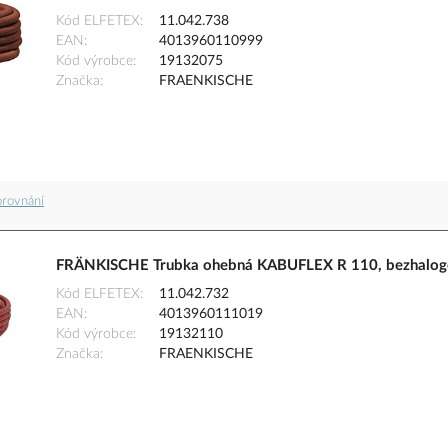
Kód ELFETEX
11.042.738
EAN
4013960110999
Kód výrobce
19132075
Značka
FRAENKISCHE
orovnání
FRÄNKISCHE Trubka ohebná KABUFLEX R 110, bezhaloge
Kód ELFETEX
11.042.732
EAN
4013960111019
Kód výrobce
19132110
Značka
FRAENKISCHE