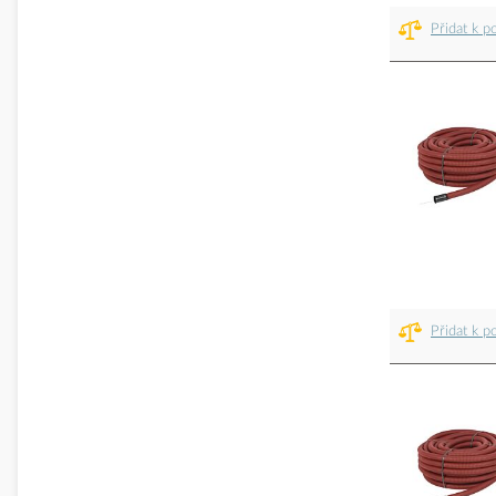
Přidat k p
Přidat k p