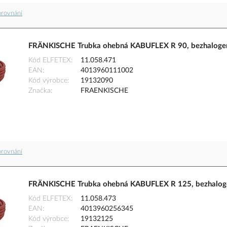
orovnání
FRÄNKISCHE Trubka ohebná KABUFLEX R 90, bezhalogen
Kód ELFETEX
11.058.471
EAN
4013960111002
Kód výrobce
19132090
Značka
FRAENKISCHE
orovnání
FRÄNKISCHE Trubka ohebná KABUFLEX R 125, bezhaloge
Kód ELFETEX
11.058.473
EAN
4013960256345
Kód výrobce
19132125