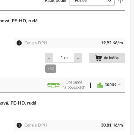
Řadit podle
ová, PE-HD, rudá
Cena s DPH
19,92 Kč/m
m
do košíku
+50
Dostupné
30009
m
na pobočkách
ová, PE-HD, rudá
Cena s DPH
30,81 Kč/m