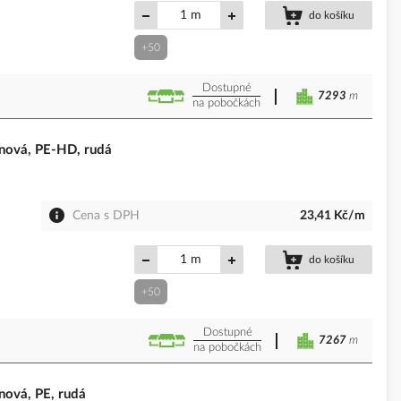
m
do košíku
+50
Dostupné
7293
m
na pobočkách
ová, PE-HD, rudá
Cena s DPH
23,41 Kč/m
m
do košíku
+50
Dostupné
7267
m
na pobočkách
ová, PE, rudá