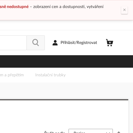
sně nedostupné
– zobrazení cen a dostupnosti, vytváření
×
Přihlásit/Registrovat
em a přepětím
Instalační trubky