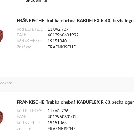
Skladem
(8)
FRÄNKISCHE Trubka ohebná KABUFLEX R 40, bezhalogen
Kód ELFETEX
11.042.737
EAN
4013960601992
Kód výrobce
19151040
Značka
FRAENKISCHE
orovnání
FRÄNKISCHE Trubka ohebná KABUFLEX R 63,bezhalogen
Kód ELFETEX
11.042.736
EAN
4013960602012
Kód výrobce
19151063
Značka
FRAENKISCHE