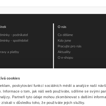
ínek
O nás
mínky - podnikatel
Co děláme
mínky - spotřebitel
Kdo jsme
Pracujte pro nás
ravy a platby
Aktuality
O e-shopu
ívá cookies
reklam, poskytování funkcí sociálních médií a analýze naší návš
 Informace o tom, jak náš web používáte, sdílíme se svými par
analýzy. Partneři tyto údaje mohou zkombinovat s dalšími inform
é získali v důsledku toho, že používáte jejich služby.