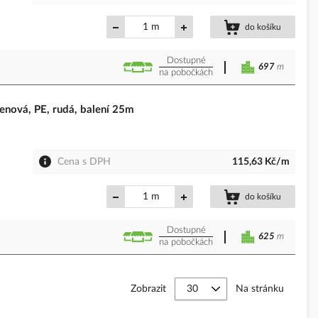
m
do košíku
Dostupné
697
m
na pobočkách
ová, PE, rudá, balení 25m
Cena s DPH
115,63 Kč/m
m
do košíku
Dostupné
625
m
na pobočkách
Zobrazit
Na stránku