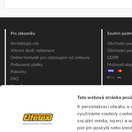
Pro zákazníky
Souhrn podm
Kontaktujte nás
Obchodní pod
Vrácení zboží, reklamace
Obchodní pod
Online formulář pro odstoupení od smlouvy
GDPR
Poškozená zásilka
Možnosti dop
Pobočky
FAQ
Slovník pojmů
Mapa webu
Tato webová stránka použ
Ceník obalových materiálů
K personalizaci obsahu a 
využíváme soubory cookie.
sociální média, inzerci a 
jste jim poskytli nebo kter