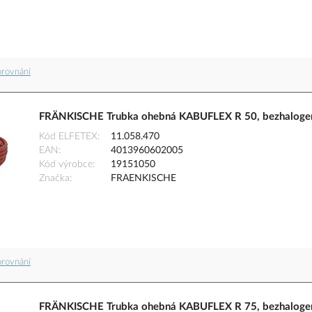
orovnání
FRÄNKISCHE Trubka ohebná KABUFLEX R 50, bezhalogen
Kód ELFETEX
11.058.470
EAN
4013960602005
Kód výrobce
19151050
Značka
FRAENKISCHE
orovnání
FRÄNKISCHE Trubka ohebná KABUFLEX R 75, bezhalogen