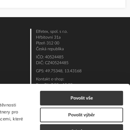
Elfetex, spol. s r.o.
Hřbitovní 31a
Plzeň 312 00
Česká republika
IČO: 40524485
DIČ: CZ40524485
GPS: 49.75348, 13.43168
Kontakt e-shop:
Po - Pá: 7:00 - 15:30
Referent:
377 432 365
Povolit vše
Technická podpora: 377 432 311
těvnosti
E-mail:
eshop@elfetex.cz
tnery pro
Povolit výběr
acemi, které