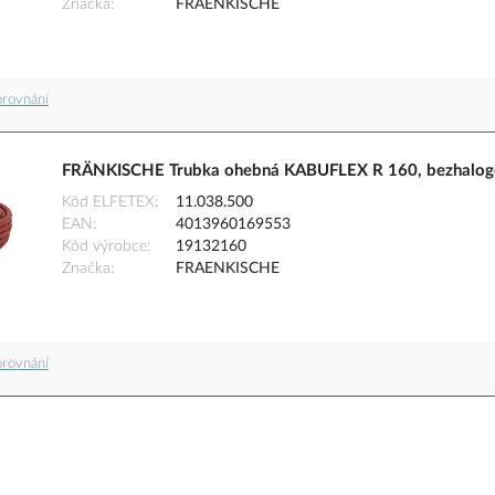
Značka
FRAENKISCHE
orovnání
FRÄNKISCHE Trubka ohebná KABUFLEX R 160, bezhalogen
Kód ELFETEX
11.038.500
EAN
4013960169553
Kód výrobce
19132160
Značka
FRAENKISCHE
orovnání