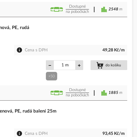
Dostupné
2548
m
na pobočkách
ová, PE, rudá
Cena s DPH
49,28 Kč/m
m
do košíku
+50
Dostupné
1885
m
na pobočkách
nová, PE, rudá balení 25m
Cena s DPH
93,45 Kč/m