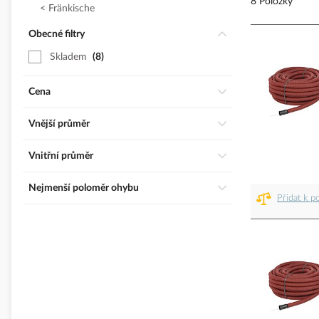
8 Položky
Fränkische
Obecné filtry
Skladem
8
Cena
Vnější průměr
Vnitřní průměr
Nejmenší poloměr ohybu
Přidat k p