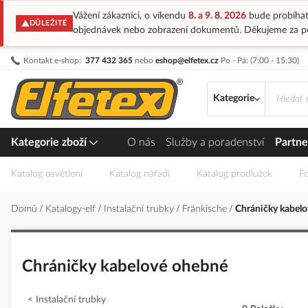
Vážení zákazníci, o víkendu
8. a 9. 8. 2026
bude probíhat
DŮLEŽITÉ
objednávek nebo zobrazení dokumentů. Děkujeme za p
Přejít
Kontakt e-shop:
377 432 365
nebo
eshop@elfetex.cz
Po - Pá: (7:00 - 15:30)
na
obsah
Kategorie
Kategorie zboží
O nás
Služby a poradenství
Partne
Katalog osvětlení
Katalog nářadí
Katalog prodlužek
Fo
Domů
Katalogy-elf
Instalační trubky
Fränkische
Chráničky kabel
Chráničky kabelové ohebné
Instalační trubky