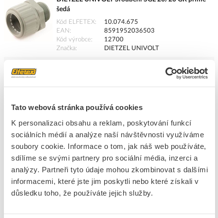
šedá
Kód ELFETEX
10.074.675
EAN
8591952036503
Kód výrobce
12700
Značka
DIETZEL UNIVOLT
Cena s DPH
60,08 Kč/ks
ks
do košíku
Tato webová stránka používá cookies
K personalizaci obsahu a reklam, poskytování funkcí
89
ks
sociálních médií a analýze naší návštěvnosti využíváme
soubory cookie. Informace o tom, jak náš web používáte,
Přidat k porovnání
sdílíme se svými partnery pro sociální média, inzerci a
analýzy. Partneři tyto údaje mohou zkombinovat s dalšími
DIETZEL UNIVOLT Šroubení SGL 32/32 GR přímé
informacemi, které jste jim poskytli nebo které získali v
šedá
důsledku toho, že používáte jejich služby.
Kód ELFETEX
10.057.825
EAN
9002579127028
Kód výrobce
12702