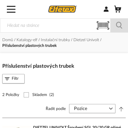
Přihlásit/Regi
Domů
Katalogy-elf
Instalační trubky
Dietzel Univolt
Příslušenství plastových trubek
Příslušenství plastových trubek
Filtr
2 Položky
Skladem
(2)
Řadit podle
DIETZEL UNIVOLT Šroubení SGL 20/20 GR přímé