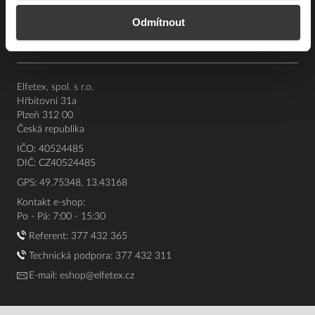
Souhrn podmínek
Odmítnout
O nás
Elfetex, spol. s r.o.
Hřbitovní 31a
Plzeň 312 00
Česká republika
IČO: 40524485
DIČ: CZ40524485
GPS: 49.75348, 13.43168
Kontakt e-shop:
Po - Pá: 7:00 - 15:30
Referent:
377 432 365
Technická podpora: 377 432 311
E-mail:
eshop@elfetex.cz