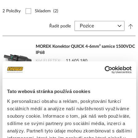
2 Položky
Skladem
(2)
Řadit podle
MOREK Konektor QUICK 4-6mm² samice 1500VDC
IP68
Kód ELFETEX
11.605.180
EAN
4744397038067
Kód výrobce
MAP2006Q40
Značka
MOREK
Cena s DPH
39,03 Kč/ks
Tato webová stránka používá cookies
K personalizaci obsahu a reklam, poskytování funkcí
ks
do košíku
sociálních médií a analýze naší návštěvnosti využíváme
soubory cookie. Informace o tom, jak náš web používáte,
sdílíme se svými partnery pro sociální média, inzerci a
3314
ks
analýzy. Partneři tyto údaje mohou zkombinovat s dalšími