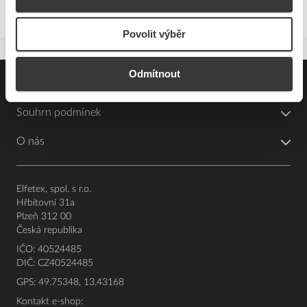
Povolit výběr
Odmítnout
Pro zákazníky
Souhrn podmínek
O nás
Elfetex, spol. s r.o.
Hřbitovní 31a
Plzeň 312 00
Česká republika
IČO: 40524485
DIČ: CZ40524485
GPS: 49.75348, 13.43168
Kontakt e-shop: