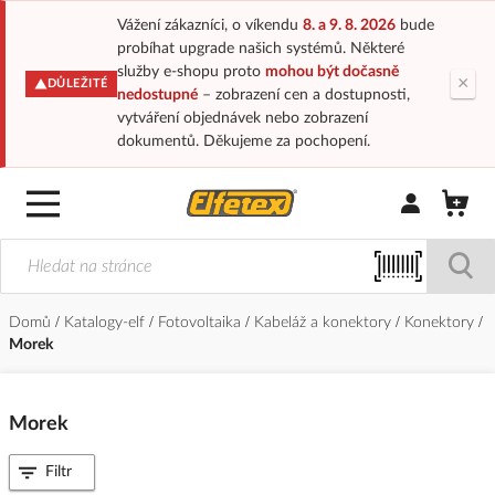
Vážení zákazníci, o víkendu
8. a 9. 8. 2026
bude
probíhat upgrade našich systémů. Některé
služby e-shopu proto
mohou být dočasně
×
DŮLEŽITÉ
nedostupné
– zobrazení cen a dostupnosti,
vytváření objednávek nebo zobrazení
dokumentů. Děkujeme za pochopení.
Přihlásit/Regi
Domů
Katalogy-elf
Fotovoltaika
Kabeláž a konektory
Konektory
Morek
Morek
Filtr