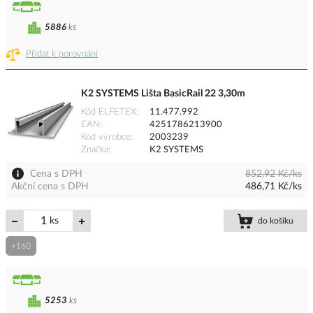
5886
ks
Přidat k porovnání
K2 SYSTEMS Lišta BasicRail 22 3,30m
Kód ELFETEX
11.477.992
EAN
4251786213900
Kód výrobce
2003239
Značka
K2 SYSTEMS
Cena s DPH
852,92 Kč/ks
Akční cena s DPH
486,71 Kč/ks
ks
do košíku
+160
5253
ks