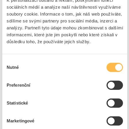
K personalizaci obsahu a reklam, poskytování funkcí
K2 SYSTEMS Konektor Climber 36/50 křížový
sociálních médií a analýze naší návštěvnosti využíváme
soubory cookie. Informace o tom, jak náš web používáte,
Kód ELFETEX
11.477.964
EAN
4251786213047
sdílíme se svými partnery pro sociální média, inzerci a
Kód výrobce
2003145
analýzy. Partneři tyto údaje mohou zkombinovat s dalšími
Značka
K2 SYSTEMS
informacemi, které jste jim poskytli nebo které získali v
Cena s DPH
67,75 Kč/ks
důsledku toho, že používáte jejich služby.
ks
do košíku
Výběr
+10
+200
+4800
Nutné
souhlasu
Preferenční
599
ks
Přidat k porovnání
Statistické
K2 SYSTEMS Konektor BasicRail BasicConnector
Set
Marketingové
Kód ELFETEX
11.505.943