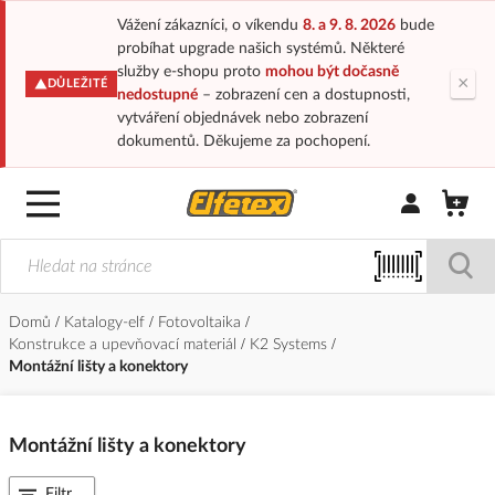
Vážení zákazníci, o víkendu
8. a 9. 8. 2026
bude
probíhat upgrade našich systémů. Některé
služby e-shopu proto
mohou být dočasně
×
DŮLEŽITÉ
nedostupné
– zobrazení cen a dostupnosti,
vytváření objednávek nebo zobrazení
dokumentů. Děkujeme za pochopení.
Přihlásit/Regi
Domů
Katalogy-elf
Fotovoltaika
Konstrukce a upevňovací materiál
K2 Systems
Montážní lišty a konektory
Montážní lišty a konektory
Filtr