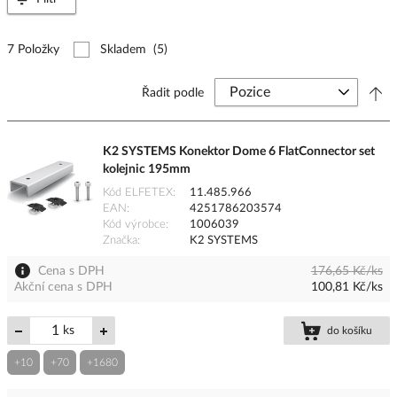
7 Položky
Skladem
(5)
Řadit podle
K2 SYSTEMS Konektor Dome 6 FlatConnector set
kolejnic 195mm
Kód ELFETEX
11.485.966
EAN
4251786203574
Kód výrobce
1006039
Značka
K2 SYSTEMS
Cena s DPH
176,65 Kč/ks
Akční cena s DPH
100,81 Kč/ks
ks
do košíku
+10
+70
+1680