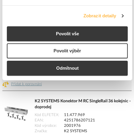
EAN
4251786201792
Kód výrobce
1003571
Značka
K2 SYSTEMS
Zobrazit detaily
Cena s DPH
55,26 Kč/ks
Povolit vše
ks
do košíku
+10
+400
+9600
Povolit výběr
Odmítnout
272
ks
Přidat k porovnání
K2 SYSTEMS Konektor M RC SingleRail 36 kolejnic -
doprodej
Kód ELFETEX
11.477.969
EAN
4251786207121
Kód výrobce
2001976
Značka
K2 SYSTEMS