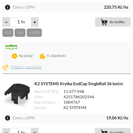
Cena s DPH
220,75 Kč/ks
ks
do košíku
+10
+50
+1200
Na dotaz
K objednání
Přidat k porovnání
K2 SYSTEMS Krytka EndCap SingleRail 36 boční
Kód ELFETEX
11.477.948
EAN
4251786202546
Kód výrobce
1004767
Značka
K2 SYSTEMS
Cena s DPH
19,06 Kč/ks
ks
do košíku