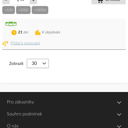
+100
+2000
+18000
21
dní
K objednání
Přidat k porovnání
Zobrazit
Pro zákazníky
Souhrn podmínek
O nás