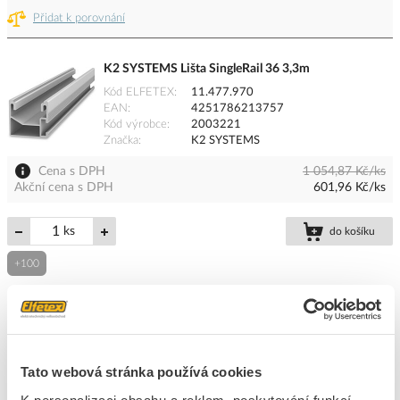
Přidat k porovnání
K2 SYSTEMS Lišta SingleRail 36 3,3m
Kód ELFETEX
11.477.970
EAN
4251786213757
Kód výrobce
2003221
Značka
K2 SYSTEMS
Cena s DPH
1 054,87 Kč/ks
Akční cena s DPH
601,96 Kč/ks
ks
do košíku
+100
2285
ks
Přidat k porovnání
Tato webová stránka používá cookies