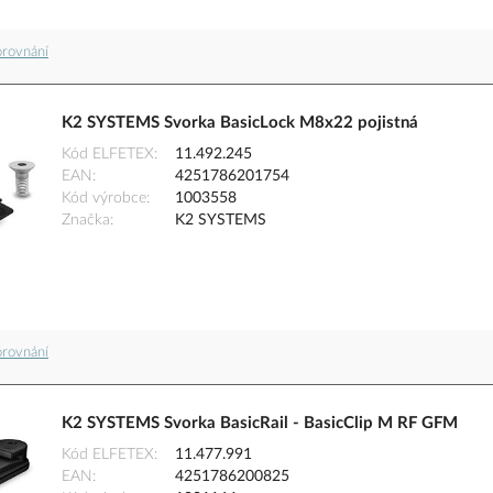
orovnání
K2 SYSTEMS Svorka BasicLock M8x22 pojistná
Kód ELFETEX
11.492.245
EAN
4251786201754
Kód výrobce
1003558
Značka
K2 SYSTEMS
orovnání
K2 SYSTEMS Svorka BasicRail - BasicClip M RF GFM
Kód ELFETEX
11.477.991
EAN
4251786200825