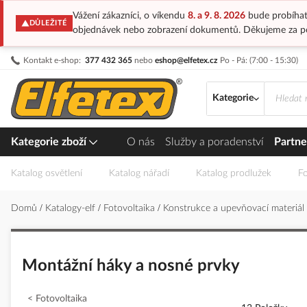
Vážení zákazníci, o víkendu
8. a 9. 8. 2026
bude probíhat
DŮLEŽITÉ
objednávek nebo zobrazení dokumentů. Děkujeme za p
Přejít
Kontakt e-shop:
377 432 365
nebo
eshop@elfetex.cz
Po - Pá: (7:00 - 15:30)
na
obsah
Kategorie
Kategorie zboží
O nás
Služby a poradenství
Partne
Katalog osvětlení
Katalog nářadí
Katalog prodlužek
Fo
Domů
Katalogy-elf
Fotovoltaika
Konstrukce a upevňovací materiál
Montážní háky a nosné prvky
Fotovoltaika