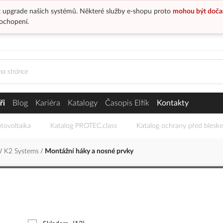
 upgrade našich systémů. Některé služby e-shopu proto
mohou být doča
ochopení.
ři
Blog
Kariéra
Katalogy
Časopis Elfík
Kontakty
tovoltaika
Katalog PROTEC.class
Katalog ochrany před blesk
K2 Systems
Montážní háky a nosné prvky