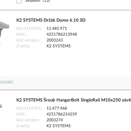
Skladem
(13)
K2 SYSTEMS Držák Dome 6.10 SD
Kód ELFETEX
11.485.971
EAN
4251786213948
Kód výrobce
2003243
Značka
K2 SYSTEMS
orovnání
K2 SYSTEMS Šroub HangerBolt SingleRail M10x250 závě
Kód ELFETEX
11.477.968
EAN
4251786214259
Kód výrobce
2003274
Značka
K2 SYSTEMS