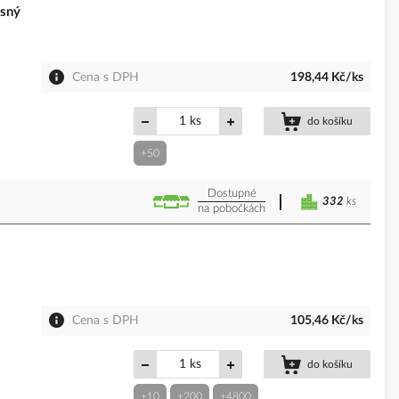
sný
Cena s DPH
198,44 Kč/ks
ks
do košíku
+50
Dostupné
332
ks
na pobočkách
Cena s DPH
105,46 Kč/ks
ks
do košíku
+10
+200
+4800