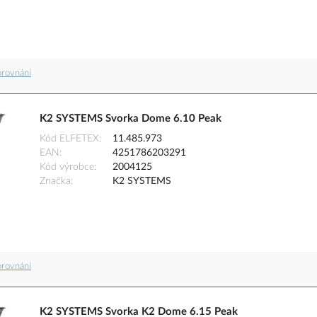
orovnání
K2 SYSTEMS Svorka Dome 6.10 Peak
Kód ELFETEX
11.485.973
EAN
4251786203291
Kód výrobce
2004125
Značka
K2 SYSTEMS
orovnání
K2 SYSTEMS Svorka K2 Dome 6.15 Peak