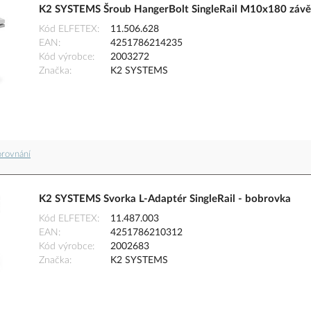
K2 SYSTEMS Šroub HangerBolt SingleRail M10x180 závě
Kód ELFETEX
11.506.628
EAN
4251786214235
Kód výrobce
2003272
Značka
K2 SYSTEMS
orovnání
K2 SYSTEMS Svorka L-Adaptér SingleRail - bobrovka
Kód ELFETEX
11.487.003
EAN
4251786210312
Kód výrobce
2002683
Značka
K2 SYSTEMS