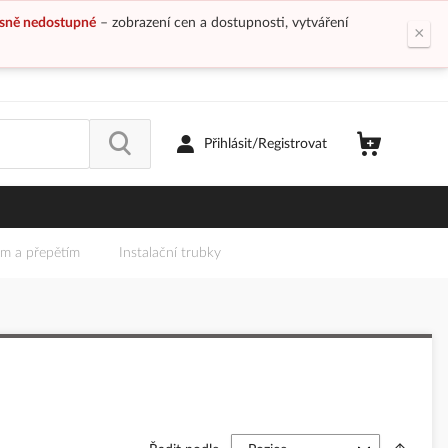
sně nedostupné
– zobrazení cen a dostupnosti, vytváření
×
Přihlásit/Registrovat
em a přepětím
Instalační trubky