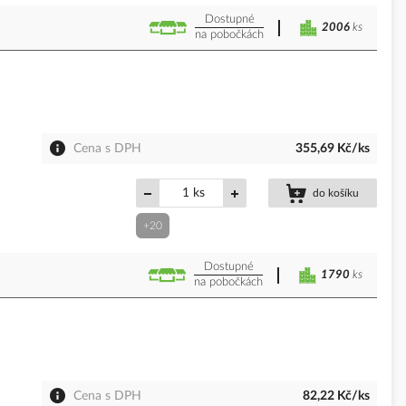
Dostupné
2006
ks
na pobočkách
Cena s DPH
355,69 Kč/ks
ks
do košíku
+20
Dostupné
1790
ks
na pobočkách
Cena s DPH
82,22 Kč/ks