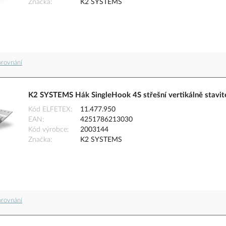
Značka
K2 SYSTEMS
orovnání
K2 SYSTEMS Hák SingleHook 4S střešní vertikálně stavit
Kód ELFETEX
11.477.950
EAN
4251786213030
Kód výrobce
2003144
Značka
K2 SYSTEMS
orovnání