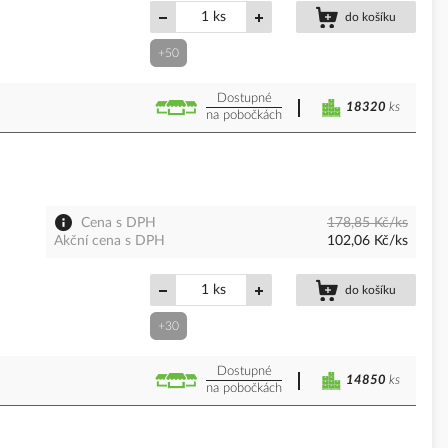
ks
do košíku
+50
Dostupné
18320
ks
na pobočkách
Cena s DPH
178,85 Kč/ks
Akční cena s DPH
102,06 Kč/ks
ks
do košíku
+30
Dostupné
14850
ks
na pobočkách