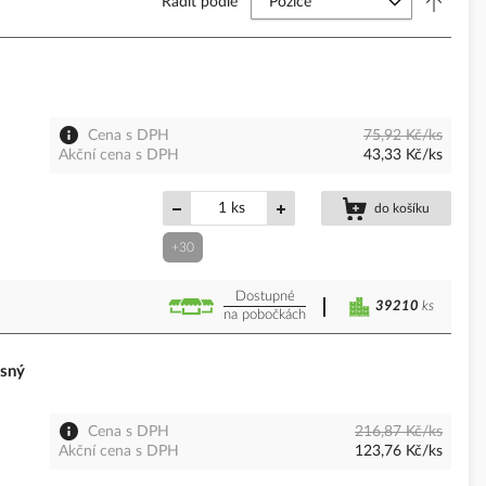
Řadit podle
Cena s DPH
75,92 Kč/ks
Akční cena s DPH
43,33 Kč/ks
ks
do košíku
+30
Dostupné
39210
ks
na pobočkách
sný
Cena s DPH
216,87 Kč/ks
Akční cena s DPH
123,76 Kč/ks