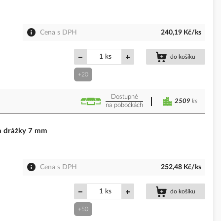
Cena s DPH
240,19 Kč/ks
ks
do košíku
+20
Dostupné
2509
ks
na pobočkách
a drážky 7 mm
Cena s DPH
252,48 Kč/ks
ks
do košíku
+50