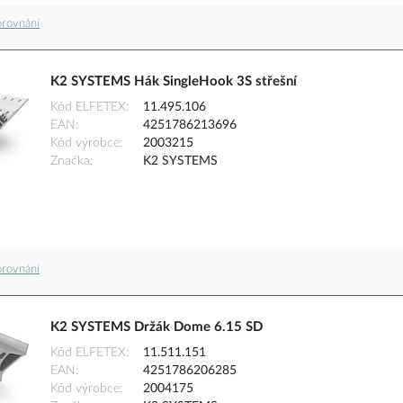
orovnání
K2 SYSTEMS Hák SingleHook 3S střešní
Kód ELFETEX
11.495.106
EAN
4251786213696
Kód výrobce
2003215
Značka
K2 SYSTEMS
orovnání
K2 SYSTEMS Držák Dome 6.15 SD
Kód ELFETEX
11.511.151
EAN
4251786206285
Kód výrobce
2004175