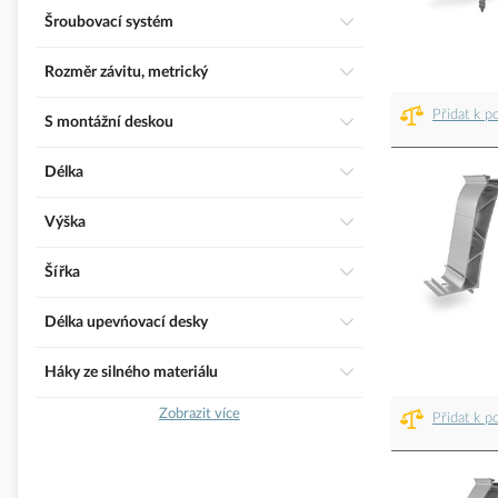
Šroubovací systém
Rozměr závitu, metrický
Přidat k p
S montážní deskou
Délka
Výška
Šířka
Délka upevńovací desky
Háky ze silného materiálu
Zobrazit více
Přidat k p