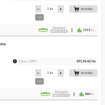
ks
do košíku
+20
Dostupné
1315
ks
na pobočkách
elný
Cena s DPH
391,96 Kč/ks
ks
do košíku
+20
Dostupné
886
ks
na pobočkách