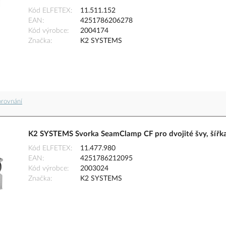
Kód ELFETEX
11.511.152
EAN
4251786206278
Kód výrobce
2004174
Značka
K2 SYSTEMS
orovnání
K2 SYSTEMS Svorka SeamClamp CF pro dvojité švy, šířk
Kód ELFETEX
11.477.980
EAN
4251786212095
Kód výrobce
2003024
Značka
K2 SYSTEMS