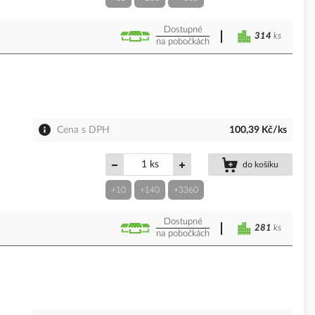
Dostupné
314
ks
na pobočkách
Cena s DPH
100,39 Kč/ks
ks
do košíku
+10
+140
+3360
Dostupné
281
ks
na pobočkách