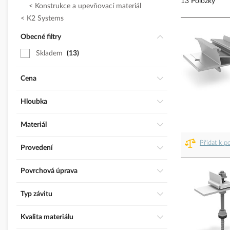
13 Položky
Konstrukce a upevňovací materiál
K2 Systems
Obecné filtry
Skladem
13
Cena
Hloubka
Materiál
Přidat k p
Provedení
Povrchová úprava
Typ závitu
Kvalita materiálu