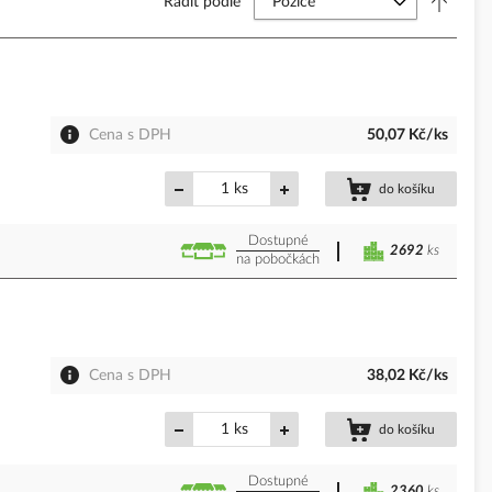
Řadit podle
Cena s DPH
50,07 Kč/ks
ks
do košíku
Dostupné
2692
ks
na pobočkách
Cena s DPH
38,02 Kč/ks
ks
do košíku
Dostupné
2360
ks