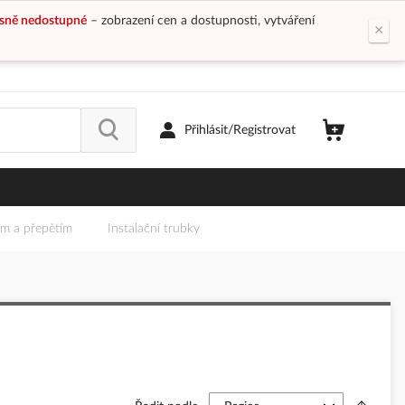
sně nedostupné
– zobrazení cen a dostupnosti, vytváření
×
Přihlásit/Registrovat
em a přepětím
Instalační trubky