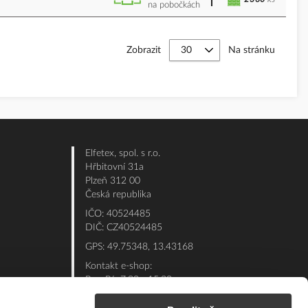
na pobočkách
Zobrazit
Na stránku
Elfetex, spol. s r.o.
Hřbitovní 31a
Plzeň 312 00
Česká republika
IČO: 40524485
DIČ: CZ40524485
GPS: 49.75348, 13.43168
Kontakt e-shop:
Po - Pá: 7:00 - 15:30
Referent:
377 432 365