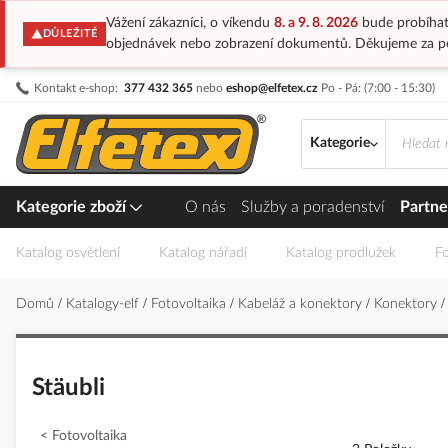
Vážení zákazníci, o víkendu
8. a 9. 8. 2026
bude probíhat
DŮLEŽITÉ
objednávek nebo zobrazení dokumentů. Děkujeme za p
Přejít
Kontakt e-shop:
377 432 365
nebo
eshop@elfetex.cz
Po - Pá: (7:00 - 15:30)
na
obsah
Kategorie
Kategorie zboží
O nás
Služby a poradenství
Partne
Katalog osvětlení
Katalog nářadí
Katalog prodlužek
Fo
Domů
Katalogy-elf
Fotovoltaika
Kabeláž a konektory
Konektory
Stäubli
Fotovoltaika