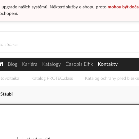
 upgrade našich systémů. Některé služby e-shopu proto
mohou být doča
ochopení.
ři
Blog
Kariéra
Katalogy
Časopis Elfík
Kontakty
tovoltaika
Katalog PROTEC.class
Katalog ochrany před blesk
Stäubli