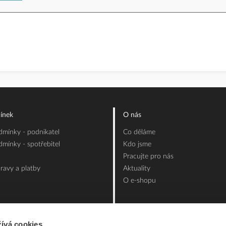
ínek
O nás
mínky - podnikatel
Co děláme
mínky - spotřebitel
Kdo jsme
Pracujte pro nás
ravy a platby
Aktuality
O e-shopu
ívá cookies