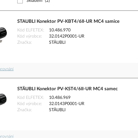
Skladem
(2)
STAUBLI Konektor PV-KBT4/6II-UR MC4 samice
Kód ELFETEX
10.486.970
Kód výrobce
32.0142P0001-UR
Značka
STÄUBLI
orovnání
STÄUBLI Konektor PV-KST4/6II-UR MC4 samec
Kód ELFETEX
10.486.969
Kód výrobce
32.0143P0001-UR
Značka
STÄUBLI
orovnání