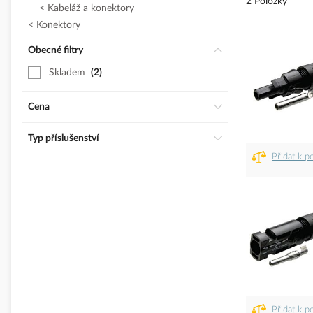
2 Položky
Kabeláž a konektory
Konektory
Obecné filtry
Skladem
2
Cena
Typ příslušenství
Přidat k p
Přidat k p