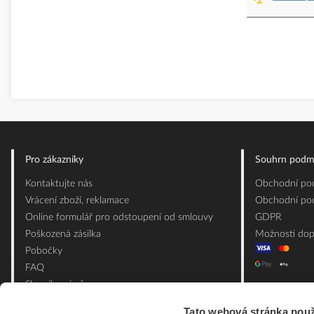
Pro zákazníky
Souhrn podm
Kontaktujte nás
Obchodní pod
Vrácení zboží, reklamace
Obchodní pod
Online formulář pro odstoupení od smlouvy
GDPR
Poškozená zásilka
Možnosti dop
Pobočky
FAQ
Slovník pojmů
Mapa webu
Tato webová stránka použ