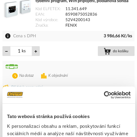
týdenní program, Wifi připojení, podlahová sonda
Kód ELFETEX
11.341.649
EAN
8590875052836
Kód výrobce
52V4200143
Značka
FENIX
Cena s DPH
3 986,66 Kč/ks
ks
do košíku
Na dotaz
K objednání
Přidat k porovnání
FENIX Termostat TFT Wifi 230V/16A IP21 černé
sklo, týdenní program, Wifi připojení, podlahová
Tato webová stránka používá cookies
sonda
Kód ELFETEX
11.341.648
K personalizaci obsahu a reklam, poskytování funkcí
EAN
8590875052829
sociálních médií a analýze naší návštěvnosti využíváme
Kód výrobce
52V4200142