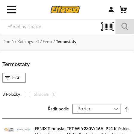
Přihlásit/Regi
Domů
Katalogy-elf
Fenix
Termostaty
Termostaty
Filtr
3 Položky
Skladem
(0)
Řadit podle
FENIX Termostat TFT Wifi 230V/16A IP21 bílé sklo,