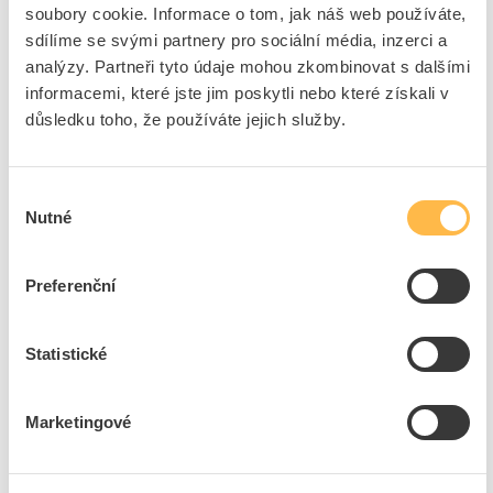
soubory cookie. Informace o tom, jak náš web používáte,
Značka
FENIX
sdílíme se svými partnery pro sociální média, inzerci a
Cena s DPH
3 986,66 Kč/ks
analýzy. Partneři tyto údaje mohou zkombinovat s dalšími
informacemi, které jste jim poskytli nebo které získali v
ks
do košíku
důsledku toho, že používáte jejich služby.
5
dní
358
ks
K objednání
Výběr
Přidat k porovnání
Nutné
souhlasu
FENIX Termostat Watts V24 Wifi - centrální
Preferenční
jednotka, dotykový displej, Wifi připojení
Kód ELFETEX
11.136.180
EAN
8590875039745
Statistické
Kód výrobce
52V4500409
Značka
FENIX
Marketingové
Cena s DPH
7 774,01 Kč/ks
ks
do košíku