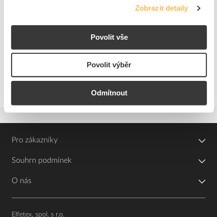
Zobrazit detaily
5
dní
345
ks
K objednání
Povolit vše
Přidat k porovnání
Povolit výběr
Zobrazit
Odmítnout
Pro zákazníky
Souhrn podmínek
O nás
Elfetex, spol. s r.o.