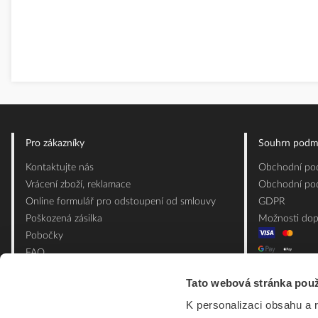
Pro zákazníky
Souhrn podm
Kontaktujte nás
Obchodní pod
Vrácení zboží, reklamace
Obchodní pod
Online formulář pro odstoupení od smlouvy
GDPR
Poškozená zásilka
Možnosti dop
Pobočky
FAQ
Slovník pojmů
Tato webová stránka použ
Mapa webu
K personalizaci obsahu a 
Ceník obalových materiálů