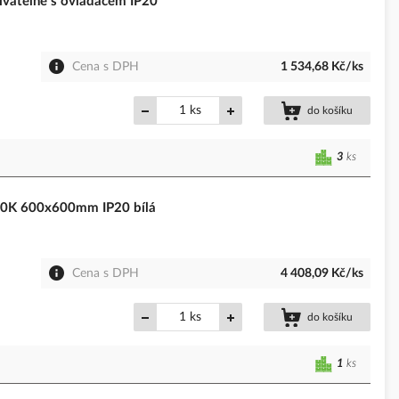
atelné s ovladačem IP20
Cena s DPH
1 534,68 Kč/ks
ks
do košíku
3
ks
0K 600x600mm IP20 bílá
Cena s DPH
4 408,09 Kč/ks
ks
do košíku
1
ks