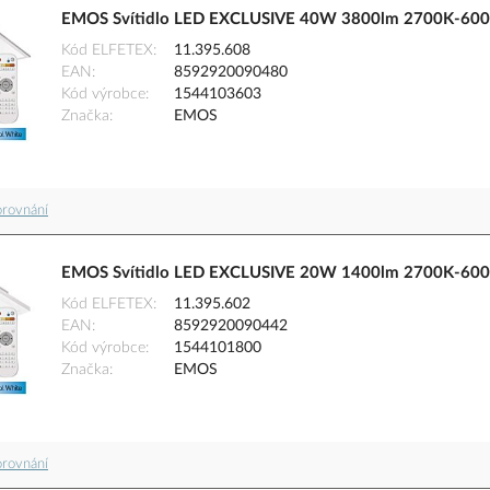
EMOS Svítidlo LED EXCLUSIVE 40W 3800lm 2700K-600
Kód ELFETEX
11.395.608
EAN
8592920090480
Kód výrobce
1544103603
Značka
EMOS
orovnání
EMOS Svítidlo LED EXCLUSIVE 20W 1400lm 2700K-600
Kód ELFETEX
11.395.602
EAN
8592920090442
Kód výrobce
1544101800
Značka
EMOS
orovnání