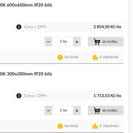
0K 600x600mm IP20 bílá
Cena s DPH
2 854,50 Kč/ks
ks
do košíku
Na dotaz
K objednání
0K 300x300mm IP20 bílá
Cena s DPH
1 713,53 Kč/ks
ks
do košíku
Na dotaz
K objednání