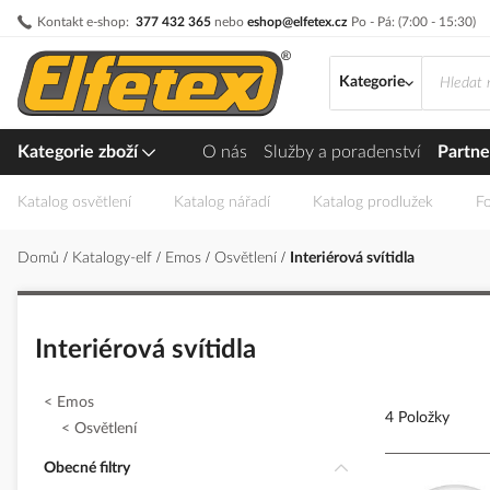
Přejít
Kontakt e-shop:
377 432 365
nebo
eshop@elfetex.cz
Po - Pá: (7:00 - 15:30)
na
obsah
Kategorie
Kategorie zboží
O nás
Služby a poradenství
Partne
Katalog osvětlení
Katalog nářadí
Katalog prodlužek
Fo
Domů
Katalogy-elf
Emos
Osvětlení
Interiérová svítidla
Interiérová svítidla
Emos
4 Položky
Osvětlení
Obecné filtry