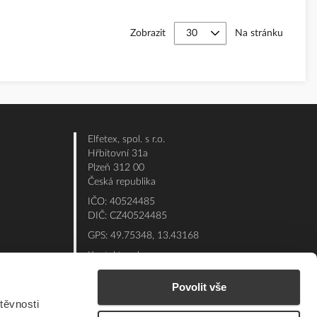
Zobrazit
Na stránku
Elfetex, spol. s r.o.
Hřbitovní 31a
Plzeň 312 00
Česká republika
IČO: 40524485
DIČ: CZ40524485
GPS: 49.75348, 13.43168
Kontakt e-shop:
Po - Pá: 7:00 - 15:30
Povolit vše
Referent:
377 432 365
těvnosti
Technická podpora: 377 432 311