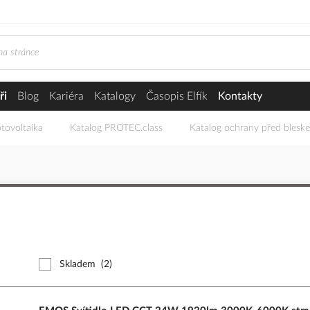
ři
Blog
Kariéra
Katalogy
Časopis Elfík
Kontakty
tovoltaika
Katalog PROTEC.class
Katalog ochrany před blesk
Skladem
(2)