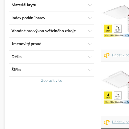
Materiál krytu
Index podání barev
Vhodné pro výkon světelného zdroje
Jmenovitý proud
Přidat k p
Délka
Šířka
Zobrazit více
Přidat k p