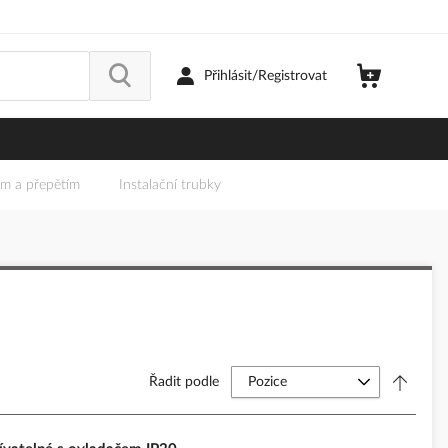
Přihlásit/Registrovat
em a přepětím
Instalační trubky
Řadit podle