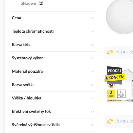
Skladem
2
Cena
Teplota chromatičnosti
Barva těla
Přidat k p
Systémový výkon
Materiál pouzdra
Barva světla
Výška / hloubka
Efektivní světelný tok
Přidat k p
Světelná výtěžnost svítidla