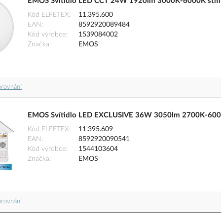
EMOS Svítidlo LED CCT 24W 1920lm 3000K-6000K stmív
Kód ELFETEX
11.395.600
EAN
8592920089484
Kód výrobce
1539084002
Značka
EMOS
orovnání
EMOS Svítidlo LED EXCLUSIVE 36W 3050lm 2700K-600
Kód ELFETEX
11.395.609
EAN
8592920090541
Kód výrobce
1544103604
Značka
EMOS
orovnání