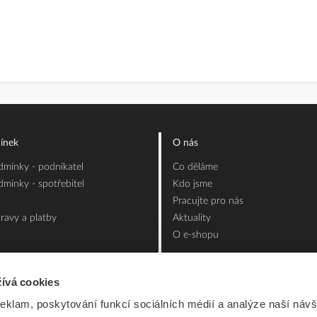
ínek
O nás
mínky - podnikatel
Co děláme
mínky - spotřebitel
Kdo jsme
Pracujte pro nás
ravy a platby
Aktuality
O e-shopu
ívá cookies
reklam, poskytování funkcí sociálních médií a analýze naší návš