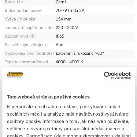
Barva těla
Černá
Index podání barev
70-79 (třída 2A)
Výška / hloubka
154 mm
Jmenovité napětí od / do
220 - 240 V
Stupeň krytí (IP)
IP65
Se světelným zdrojem
Ano
Vyzařovací úhel (hodnota)
Extremní širokozářič >80°
Teplota chromatičnosti
4000 - 4000 K
Systémový výkon
50 W
Efektivní světelný tok
4500 lm
Konzistence barev (
SDCM6
McAdam-Ellipse )
Tato webová stránka používá cookies
Bez funkce stmívání
Ano
K personalizaci obsahu a reklam, poskytování funkcí
Určeno pro montáž na
Ano
sociálních médií a analýze naší návštěvnosti využíváme
strop
soubory cookie. Informace o tom, jak náš web používáte,
třída ochrany
I
sdílíme se svými partnery pro sociální média, inzerci a
Dimenzování okolní
-15 - 35 °C
analýzy. Partneři tyto údaje mohou zkombinovat s dalšími