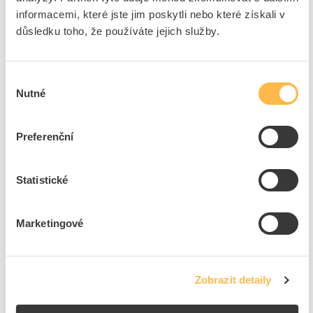
teplotě podle IEC 62722-
informacemi, které jste jim poskytli nebo které získali v
2-1
důsledku toho, že používáte jejich služby.
Průřez vodiče
1 mm²
Světelná výtěžnost svítidla
90 lm/W
Výběr
Výkonový faktor
0.99
Nutné
souhlasu
Vhodné pro výkon
- W
světelného zdroje
Připojitelný průřez vodiče
- mm²
Preferenční
Světelný tok
- lm
LED-jmenovitý proud při
- mA
Statistické
konstantním proudu
Montážní průměr
- mm
Marketingové
Ke stažení
Zobrazit detaily