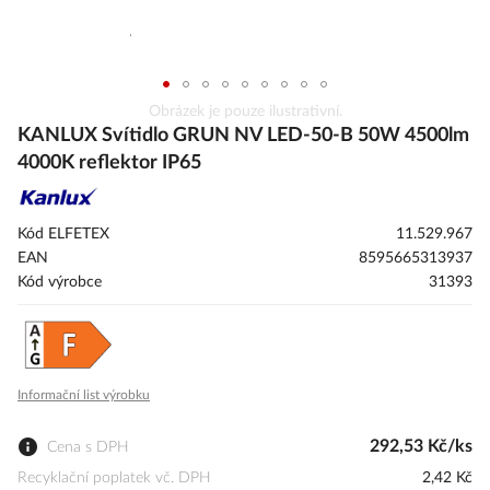
Přeskočit
Obrázek je pouze ilustrativní.
na
KANLUX Svítidlo GRUN NV LED-50-B 50W 4500lm
začátek
4000K reflektor IP65
galerie
s
obrázky
Kód ELFETEX
11.529.967
EAN
8595665313937
Kód výrobce
31393
Informační list výrobku
292,53 Kč/ks
Cena s DPH
Recyklační poplatek vč. DPH
2,42 Kč