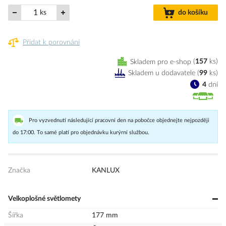
ks
do košíku
Přidat k porovnání
Skladem pro e-shop
157
ks
Skladem u dodavatele
(
99
ks
)
4
dní
Pro vyzvednutí následující pracovní den na pobočce objednejte nejpozději
do 17:00. To samé platí pro objednávku kurýrní službou.
Značka
KANLUX
Velkoplošné světlomety
Šířka
177 mm