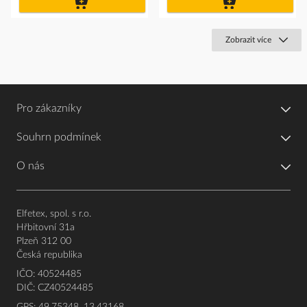
košíku
košíku
Zobrazit více
Pro zákazníky
Souhrn podmínek
O nás
Elfetex, spol. s r.o.
Hřbitovní 31a
Plzeň 312 00
Česká republika
IČO: 40524485
DIČ: CZ40524485