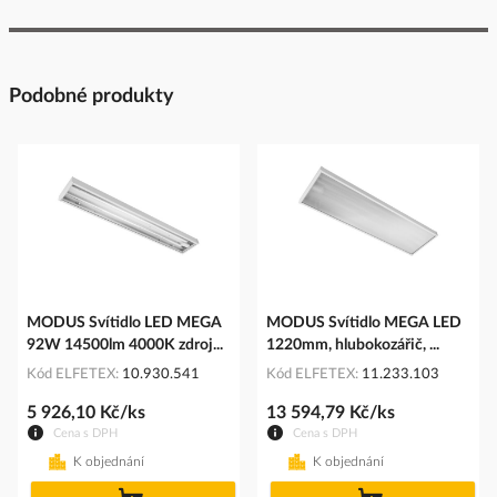
Podobné produkty
MODUS Svítidlo LED MEGA
MODUS Svítidlo MEGA LED
92W 14500lm 4000K zdroj...
1220mm, hlubokozářič, ...
Kód ELFETEX
10.930.541
Kód ELFETEX
11.233.103
5 926,10 Kč/ks
13 594,79 Kč/ks
Cena s DPH
Cena s DPH
K objednání
K objednání
do
do