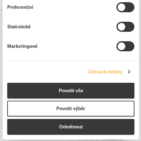
Preferenční
Statistické
Marketingové
Podobné produkty
Zobrazit detaily
Povolit vše
Povolit výběr
Zdroj ML-443.038.35.0
MCLED Zdroj ML-
napájecí
443.036.35.0, 24V, 24W,
Odmítnout
napájecí
Kód ELFETEX
11.222.562
Kód ELFETEX
11.222.559