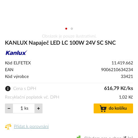
Přeskočit
Obrázek je pouze ilustrativní.
na
KANLUX Napaječ LED LC 100W 24V SC SNC
začátek
galerie
s
Kód ELFETEX
11.419.662
obrázky
EAN
9006210634234
Kód výrobce
33421
616,79 Kč/ks
Cena s DPH
Recyklační poplatek vč. DPH
1,02 Kč
ks
do košíku
Přidat k porovnání