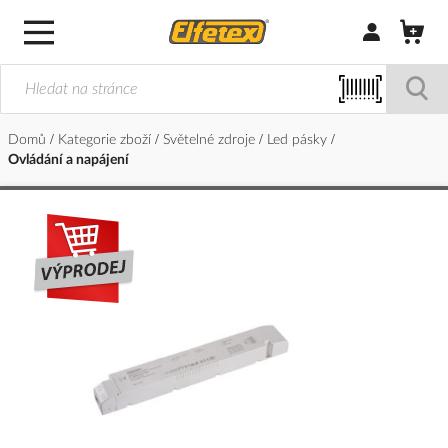
Přihlásit/Regi
Domů
Kategorie zboží
Světelné zdroje
Led pásky
Ovládání a napájení
Přeskočit
na
konec
galerie
s
obrázky