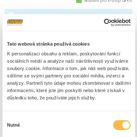
Skladem pro e-shop
5
ks
Pro vyzvednutí následující pracovní den na pobočce objednejte nejpozději
do 17:00. To samé platí pro objednávku kurýrní službou.
Tato webová stránka používá cookies
Značka
KANLUX
K personalizaci obsahu a reklam, poskytování funkcí
sociálních médií a analýze naší návštěvnosti využíváme
soubory cookie. Informace o tom, jak náš web používáte,
Ke stažení
sdílíme se svými partnery pro sociální média, inzerci a
analýzy. Partneři tyto údaje mohou zkombinovat s dalšími
informacemi, které jste jim poskytli nebo které získali v
Technické dokumenty
důsledku toho, že používáte jejich služby.
Technická specifikace.pdf
Uživatelský manuál.pdf
Výběr
Nutné
souhlasu