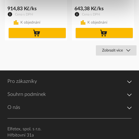
914,83 Kč/ks
643,38 Kč/ks
Cena s DPH
Cena s DPH
K objednání
K objednání
do
do
košíku
košíku
Zobrazit více
Pro zákazníky
Souhrn podmínek
O nás
Elfetex, spol. s r.o.
Hřbitovní 31a